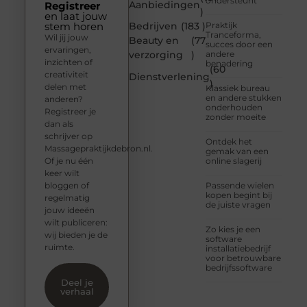
ondersteunt
Aanbiedingen
Registreer
)
en laat jouw
stem horen
Bedrijven
(183 )
Praktijk
Tranceforma,
Wil jij jouw
Beauty en
(77
succes door een
ervaringen,
verzorging
)
andere
inzichten of
benadering
(60
creativiteit
Dienstverlening
)
delen met
Klassiek bureau
en andere stukken
anderen?
onderhouden
Registreer je
zonder moeite
dan als
schrijver op
Ontdek het
Massagepraktijkdebron.nl.
gemak van een
Of je nu één
online slagerij
keer wilt
bloggen of
Passende wielen
kopen begint bij
regelmatig
de juiste vragen
jouw ideeën
wilt publiceren:
Zo kies je een
wij bieden je de
software
ruimte.
installatiebedrijf
voor betrouwbare
bedrijfssoftware
Deel je
verhaal