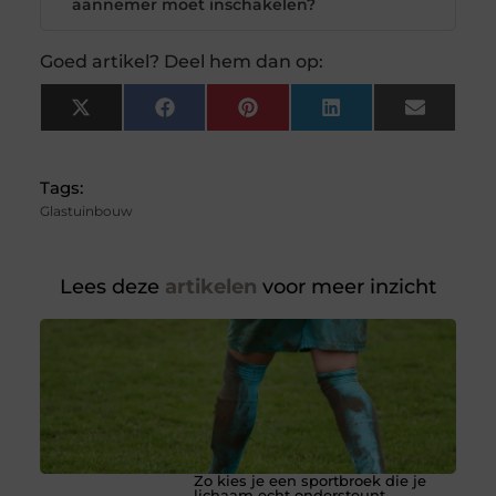
aannemer moet inschakelen?
Goed artikel? Deel hem dan op:
X
Facebook
Pinterest
LinkedIn
Email
(Twitter)
Tags:
Glastuinbouw
Lees deze
artikelen
voor meer inzicht
Zo kies je een sportbroek die je
lichaam echt ondersteunt