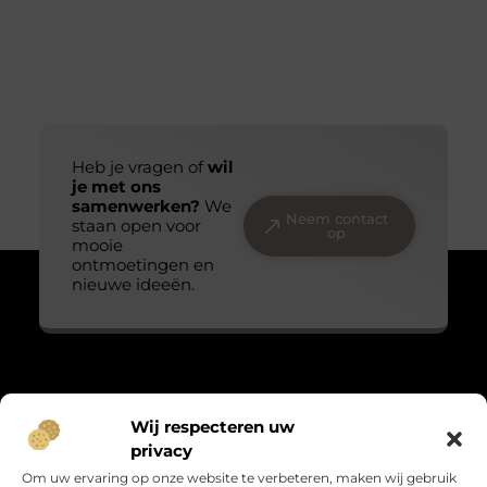
Heb je vragen of
wil
je met ons
samenwerken?
We
Neem contact
staan open voor
op
mooie
ontmoetingen en
nieuwe ideeën.
Over Massage praktijk de bron
Wij respecteren uw
“Teder, echt en met oog voor detail.”
privacy
Massagepraktijkdebron.nl verzamelt blogs over het kleine
Om uw ervaring op onze website te verbeteren, maken wij gebruik