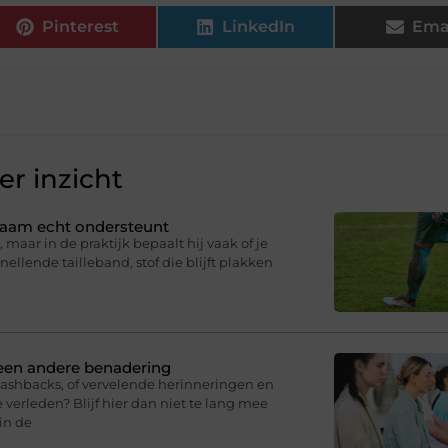
Pinterest
LinkedIn
Ema
r inzicht
ichaam echt ondersteunt
 maar in de praktijk bepaalt hij vaak of je
knellende tailleband, stof die blijft plakken
 een andere benadering
lashbacks, of vervelende herinneringen en
 verleden? Blijf hier dan niet te lang mee
in de