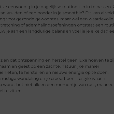
e eenvoudig in je dagelijkse routine zijn in te passen. 
e van kruiden of een poeder in je smoothie? Dit kan al vo
nging voor gezonde gewoontes, maar wel een waardevolle
tretching of ademhalingsoefeningen ontstaat een routi
w je aan een langdurige balans en voel je je elke dag e
 zien dat ontspanning en herstel geen luxe hoeven te zi
ichaam en geest op een zachte, natuurlijke manier
enieten, te herstellen en nieuwe energie op te doen.
ustige wandeling en je creëert een lifestyle waarin
Zo wordt het niet alleen een momentje van rust, maar e
l te zitten.