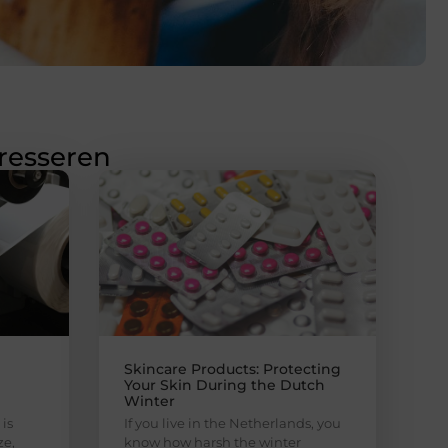
eresseren
Skincare Products: Protecting
Your Skin During the Dutch
Winter
is
If you live in the Netherlands, you
ze,
know how harsh the winter