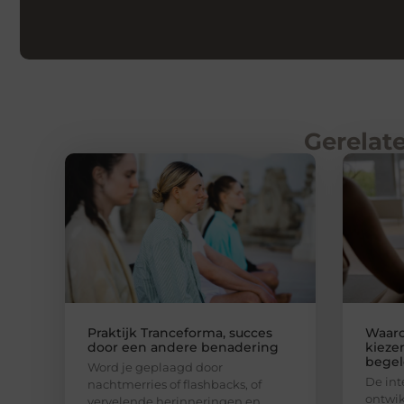
Gerelate
Praktijk Tranceforma, succes
Waar
door een andere benadering
kieze
begel
Word je geplaagd door
De int
nachtmerries of flashbacks, of
ontwik
vervelende herinneringen en