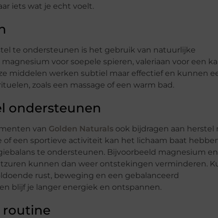
r iets wat je echt voelt.
n
el te ondersteunen is het gebruik van natuurlijke
 magnesium voor soepele spieren, valeriaan voor een k
eze middelen werken subtiel maar effectief en kunnen e
rituelen, zoals een massage of een warm bad.
el ondersteunen
lementen van
Golden Naturals
ook bijdragen aan herstel 
of een sportieve activiteit kan het lichaam baat hebben
rgiebalans te ondersteunen. Bijvoorbeeld magnesium en
vetzuren kunnen dan weer ontstekingen verminderen. K
oldoende rust, beweging en een gebalanceerd
en blijf je langer energiek en ontspannen.
 routine