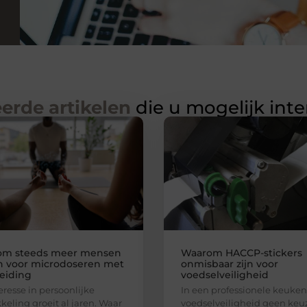
erde artikelen
die u mogelijk int
om steeds meer mensen
Waarom HACCP-stickers
n voor microdoseren met
onmisbaar zijn voor
eiding
voedselveiligheid
eresse in persoonlijke
In een professionele keuken 
keling groeit al jaren. Waar
voedselveiligheid geen keu