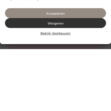
Accepteren
Weigeren
Bekijk Voorkeuren
Tandheelkunde voor Kinderen in Amsterdam: Het
Belang van Gezonde Melktanden
Het gebit van een kind speelt een cruciale rol in de
ontwikkeling van hun algehele gezondheid. Goede
tandverzorging begint op