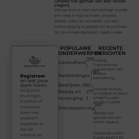
Ontdek het gemak van een online
slagerij
Wie op zoek is naar een prettige manier
om vlees in huis te halen, ontdekt
steeds vaker de voordelen van een
online slagerij. In plaats van te wachten
tot de winkel opengaat, regelt u alles
POPULAIRE
RECENTE
ONDERWERPEN
BERICHTEN
(291
Praktijk
Gezondheid
Tranceforma,
)
succes door een
(187
andere
Aanbiedingen
Registreer
benadering
)
en laat jouw
stem horen
Bedrijven
(183 )
Klassiek bureau
Wil jij jouw
Beauty en
(77
en andere stukken
ervaringen,
verzorging
)
onderhouden
inzichten of
zonder moeite
(60
creativiteit
Dienstverlening
)
delen met
Ontdek het
gemak van een
anderen?
online slagerij
Registreer je
dan als
Passende wielen
schrijver op
kopen begint bij