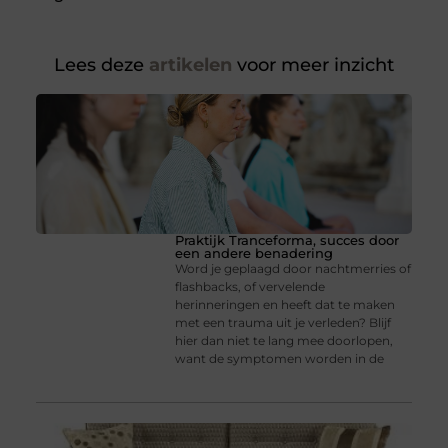
Lees deze
artikelen
voor meer inzicht
Praktijk Tranceforma, succes door
een andere benadering
Word je geplaagd door nachtmerries of
flashbacks, of vervelende
herinneringen en heeft dat te maken
met een trauma uit je verleden? Blijf
hier dan niet te lang mee doorlopen,
want de symptomen worden in de