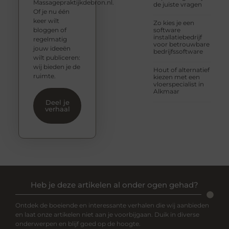
Massagepraktijkdebron.nl.
de juiste vragen
Of je nu één
keer wilt
Zo kies je een
bloggen of
software
installatiebedrijf
regelmatig
voor betrouwbare
jouw ideeën
bedrijfssoftware
wilt publiceren:
wij bieden je de
Hout of alternatief
ruimte.
kiezen met een
vloerspecialist in
Alkmaar
Deel je
verhaal
Heb je deze artikelen al onder ogen gehad?
Ontdek de boeiende en interessante verhalen die wij aanbieden
en laat onze artikelen niet aan je voorbijgaan. Duik in diverse
onderwerpen en blijf goed op de hoogte.