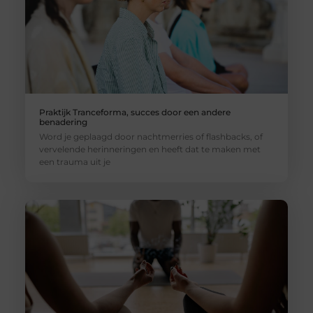
Praktijk Tranceforma, succes door een andere
benadering
Word je geplaagd door nachtmerries of flashbacks, of
vervelende herinneringen en heeft dat te maken met
een trauma uit je