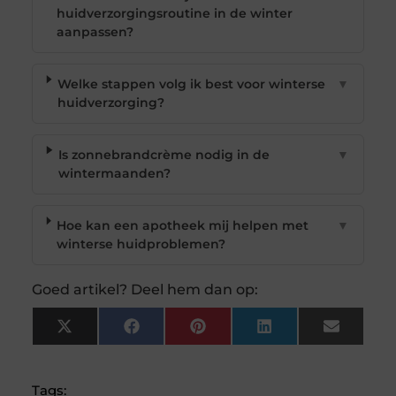
huidverzorgingsroutine in de winter
aanpassen?
Welke stappen volg ik best voor winterse
▼
huidverzorging?
Is zonnebrandcrème nodig in de
▼
wintermaanden?
Hoe kan een apotheek mij helpen met
▼
winterse huidproblemen?
Goed artikel? Deel hem dan op:
X
Facebook
Pinterest
LinkedIn
Email
(Twitter)
Tags: