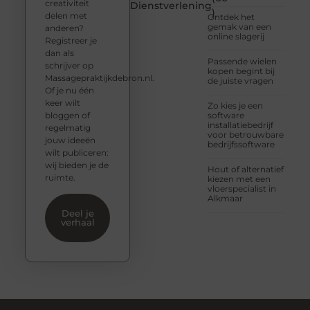
creativiteit
Dienstverlening
)
delen met
Ontdek het
gemak van een
anderen?
online slagerij
Registreer je
dan als
Passende wielen
schrijver op
kopen begint bij
Massagepraktijkdebron.nl.
de juiste vragen
Of je nu één
keer wilt
Zo kies je een
bloggen of
software
installatiebedrijf
regelmatig
voor betrouwbare
jouw ideeën
bedrijfssoftware
wilt publiceren:
wij bieden je de
Hout of alternatief
ruimte.
kiezen met een
vloerspecialist in
Alkmaar
Deel je
verhaal