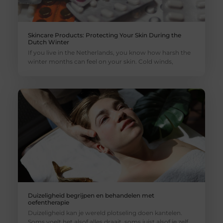
Skincare Products: Protecting Your Skin During the
Dutch Winter
If you live in the Netherlands, you know how harsh the
winter months can feel on your skin. Cold winds,
Duizeligheid begrijpen en behandelen met
oefentherapie
Duizeligheid kan je wereld plotseling doen kantelen.
Soms voelt het alsof alles draait, soms juist alsof je zelf