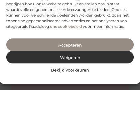
begrijpen hoe u onze website gebruikt en stellen ons in staat
De Onverwachte Voordelen van Honing voor de Huid
waardevolle en gepersonaliseerde ervaringen te bieden. Cookies
Honing staat al eeuwenlang bekend als een zoete
kunnen voor verschillende doeleinden worden gebruikt, zoals het
lekkernij en een natuurlijk
tonen van gepersonaliseerde advertenties en het analyseren van
sitegebruik. Raadpleeg
ons cookiebeleid
voor meer informatie.
Accepteren
Weigeren
Bekijk Voorkeuren
Tandheelkunde voor Kinderen in Amsterdam: Het
Belang van Gezonde Melktanden
Het gebit van een kind speelt een cruciale rol in de
ontwikkeling van hun algehele gezondheid. Goede
tandverzorging begint op