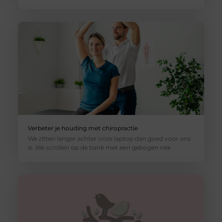
Verbeter je houding met chiropractie
We zitten langer achter onze laptop dan goed voor ons
is. We scrollen op de bank met een gebogen nek