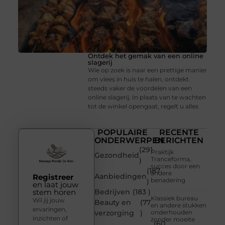
Ontdek het gemak van een online
slagerij
Wie op zoek is naar een prettige manier
om vlees in huis te halen, ontdekt
steeds vaker de voordelen van een
online slagerij. In plaats van te wachten
tot de winkel opengaat, regelt u alles
POPULAIRE
RECENTE
ONDERWERPEN
BERICHTEN
(291
Praktijk
Gezondheid
Tranceforma,
)
succes door een
(187
andere
Aanbiedingen
Registreer
benadering
)
en laat jouw
stem horen
Bedrijven
(183 )
Klassiek bureau
Wil jij jouw
Beauty en
(77
en andere stukken
ervaringen,
verzorging
)
onderhouden
inzichten of
zonder moeite
(60