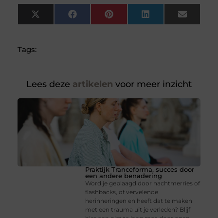
X
Facebook
Pinterest
LinkedIn
Email
(Twitter)
Tags:
Lees deze
artikelen
voor meer inzicht
Praktijk Tranceforma, succes door
een andere benadering
Word je geplaagd door nachtmerries of
flashbacks, of vervelende
herinneringen en heeft dat te maken
met een trauma uit je verleden? Blijf