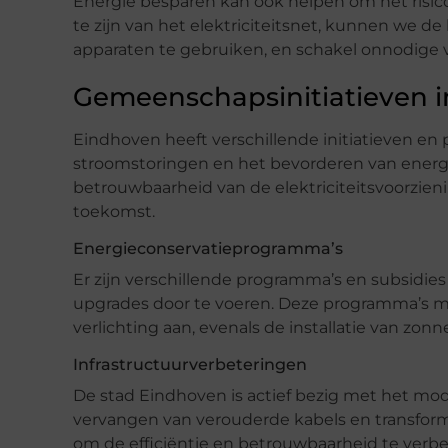
Energie besparen kan ook helpen om het risic
te zijn van het elektriciteitsnet, kunnen we d
apparaten te gebruiken, en schakel onnodige ve
Gemeenschapsinitiatieven 
Eindhoven heeft verschillende initiatieven en 
stroomstoringen en het bevorderen van energi
betrouwbaarheid van de elektriciteitsvoorzien
toekomst.
Energieconservatieprogramma’s
Er zijn verschillende programma’s en subsidie
upgrades door te voeren. Deze programma’s m
verlichting aan, evenals de installatie van z
Infrastructuurverbeteringen
De stad Eindhoven is actief bezig met het mod
vervangen van verouderde kabels en transfor
om de efficiëntie en betrouwbaarheid te verb