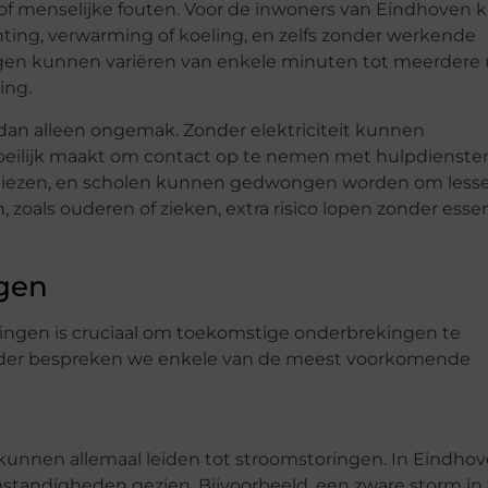
f menselijke fouten. Voor de inwoners van Eindhoven 
ting, verwarming of koeling, en zelfs zonder werkende
gen kunnen variëren van enkele minuten tot meerdere 
ing.
dan alleen ongemak. Zonder elektriciteit kunnen
eilijk maakt om contact op te nemen met hulpdiensten
rliezen, en scholen kunnen gedwongen worden om less
oals ouderen of zieken, extra risico lopen zonder essen
gen
ingen is cruciaal om toekomstige onderbrekingen te
onder bespreken we enkele van de meest voorkomende
unnen allemaal leiden tot stroomstoringen. In Eindho
andigheden gezien. Bijvoorbeeld, een zware storm in