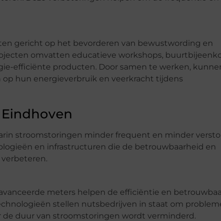
cten gericht op het bevorderen van bewustwording en
projecten omvatten educatieve workshops, buurtbijeen
gie-efficiënte producten. Door samen te werken, kunne
p hun energieverbruik en veerkracht tijdens
n Eindhoven
arin stroomstoringen minder frequent en minder verst
nologieën en infrastructuren die de betrouwbaarheid en
 verbeteren.
avanceerde meters helpen de efficiëntie en betrouwba
 technologieën stellen nutsbedrijven in staat om proble
or de duur van stroomstoringen wordt verminderd.