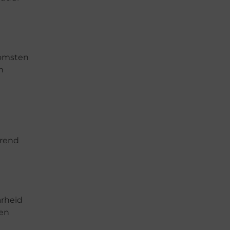
komsten
n
orend
arheid
men