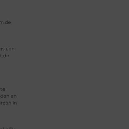
om de
ens een
t de
 te
raden en
reen in