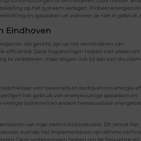
o op stroomstoringen te verminderen. Door minder afha
e belasting op het systeem verlagen. Probeer energiezui
rlichting en apparaten uit wanneer ze niet in gebruik zi
in Eindhoven
projecten die gericht zijn op het verminderen van
e-efficiëntie. Deze inspanningen helpen niet alleen om
ing te verbeteren, maar dragen ook bij aan een duurza
s beschikbaar voor bewoners en bedrijven om energie-ef
oedigen het gebruik van energiezuinige apparaten en
onne-energie systemen en andere hernieuwbare energieb
erniseren van haar elektriciteitsnetwerk. Dit omvat het
matoren, evenals het implementeren van slimme techn
eteren. Deze verbeteringen helpen om de frequentie en