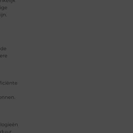
nkelijk
nige
jn.
 de
mere
ficiënte
ronnen.
ologieën
 duur