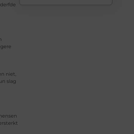
ederfde
n
ngere
n niet,
un slag
 mensen
rsterkt