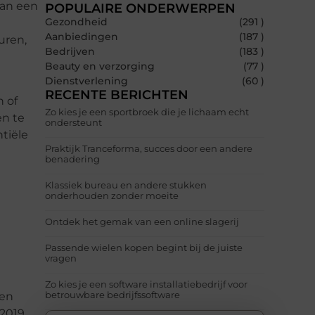
kan een
POPULAIRE ONDERWERPEN
Gezondheid
(291 )
Aanbiedingen
(187 )
uren,
Bedrijven
(183 )
Beauty en verzorging
(77 )
Dienstverlening
(60 )
RECENTE BERICHTEN
 of
Zo kies je een sportbroek die je lichaam echt
en te
ondersteunt
tiële
Praktijk Tranceforma, succes door een andere
benadering
Klassiek bureau en andere stukken
onderhouden zonder moeite
Ontdek het gemak van een online slagerij
Passende wielen kopen begint bij de juiste
vragen
Zo kies je een software installatiebedrijf voor
betrouwbare bedrijfssoftware
ven
 2019