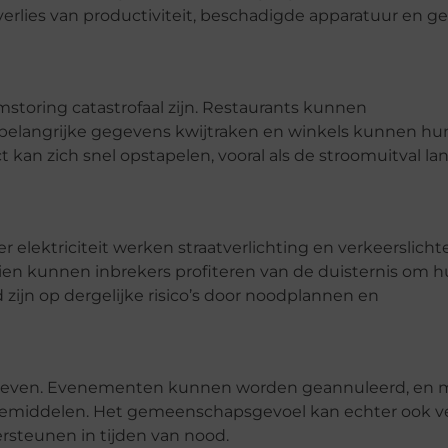
 verlies van productiviteit, beschadigde apparatuur en g
mstoring catastrofaal zijn. Restaurants kunnen
 belangrijke gegevens kwijtraken en winkels kunnen hu
kan zich snel opstapelen, vooral als de stroomuitval la
r elektriciteit werken straatverlichting en verkeerslichte
ien kunnen inbrekers profiteren van de duisternis om h
ijn op dergelijke risico’s door noodplannen en
e leven. Evenementen kunnen worden geannuleerd, en
emiddelen. Het gemeenschapsgevoel kan echter ook ve
steunen in tijden van nood.