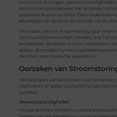
technische storingen, weersomstandigheden o
stroomstoring betekenen dat ze zonder verlich
apparaten komen te zitten. Deze onderbrekin
afhankelijk van de ernst en oorzaak van de stor
De impact van een stroomstoring gaat verder 
communicatienetwerken uitvallen, wat het mo
familieleden. Bedrijven kunnen inkomsten ve
staken. Bovendien kunnen kwetsbare groepen, z
diensten zoals medische apparatuur.
Oorzaken van Stroomstorin
Het begrijpen van de oorzaken van stroomstor
voorkomen en beter voorbereid te zijn. Hier
oorzaken:
Weersomstandigheden
Hevige stormen, bliksem en zware sneeuwval k
hebben we ons aandeel aan extreme weersomst