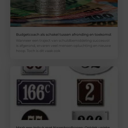
Budgetcoach als schakel tussen afronding en toekomst
Wanneer een traject van schuldbemiddeling succesvol
is afgerond, ervaren veel mensen opluchting en nieuwe
hoop. Toch is dit vaak ook
Maak een indruk met Naambordkopen: Ontdek unieke