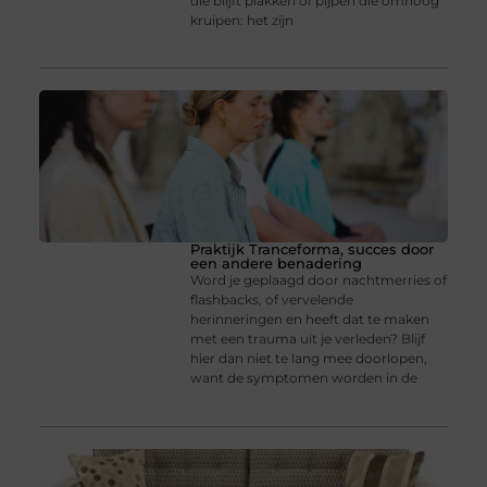
die blijft plakken of pijpen die omhoog
kruipen: het zijn
Praktijk Tranceforma, succes door
een andere benadering
Word je geplaagd door nachtmerries of
flashbacks, of vervelende
herinneringen en heeft dat te maken
met een trauma uit je verleden? Blijf
hier dan niet te lang mee doorlopen,
want de symptomen worden in de