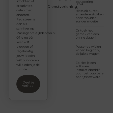
inzichten of
benadering
(60
creativiteit
Dienstverlening
)
delen met
Klassiek bureau
en andere stukken
anderen?
onderhouden
Registreer je
zonder moeite
dan als
schrijver op
Ontdek het
Massagepraktijkdebron.nl.
gemak van een
Of je nu één
online slagerij
keer wilt
bloggen of
Passende wielen
kopen begint bij
regelmatig
de juiste vragen
jouw ideeën
wilt publiceren:
Zo kies je een
wij bieden je de
software
ruimte.
installatiebedrijf
voor betrouwbare
bedrijfssoftware
Deel je
verhaal