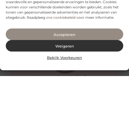
Deens.nl: Uw bestemming voor stijlvolle
waardevolle en gepersonaliseerde ervaringen te bieden. Cookies
Scandinavische interieurs
kunnen voor verschillende doeleinden worden gebruikt, zoals het
Deens.nl is een gerenommeerd Nederlands bedrijf dat
tonen van gepersonaliseerde advertenties en het analyseren van
gespecialiseerd is in de verkoop van Scandinavische
sitegebruik. Raadpleeg
ons cookiebeleid
voor meer informatie.
meubels en woonaccessoires. Met een uitgebreide,
Accepteren
Weigeren
Bekijk Voorkeuren
3 tips voor reizen naar Ibiza
Ibiza is een van de meest populaire bestemmingen in
Spanje. Hoewel het maar een klein eiland is, trekt het
met