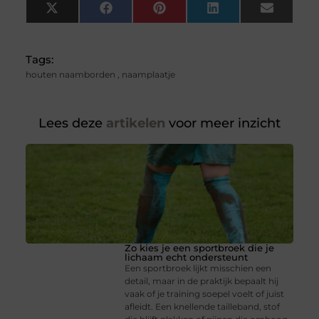
X
Facebook
Pinterest
LinkedIn
Email
(Twitter)
Tags:
houten naamborden
,
naamplaatje
Lees deze
artikelen
voor meer inzicht
Zo kies je een sportbroek die je
lichaam echt ondersteunt
Een sportbroek lijkt misschien een
detail, maar in de praktijk bepaalt hij
vaak of je training soepel voelt of juist
afleidt. Een knellende tailleband, stof