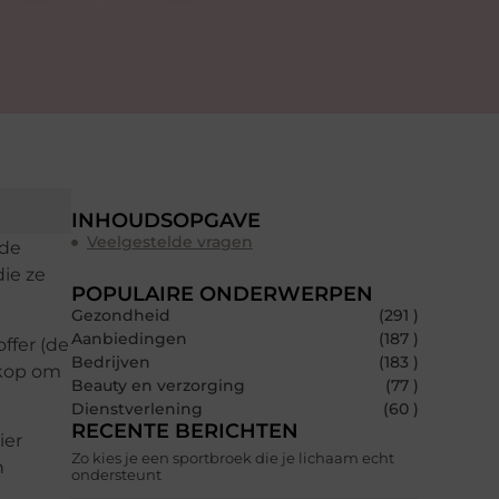
INHOUDSOPGAVE
Veelgestelde vragen
 de
ie ze
POPULAIRE ONDERWERPEN
Gezondheid
(291 )
Aanbiedingen
(187 )
ffer (de
Bedrijven
(183 )
tkop om
Beauty en verzorging
(77 )
Dienstverlening
(60 )
RECENTE BERICHTEN
ier
Zo kies je een sportbroek die je lichaam echt
n
ondersteunt