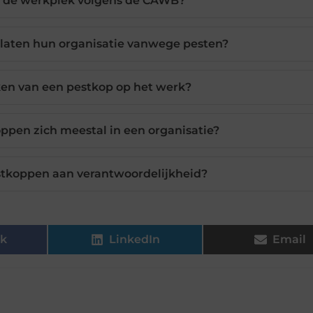
p de werkplek volgens de CAWB?
rlaten hun organisatie vanwege pesten?
en van een pestkop op het werk?
pen zich meestal in een organisatie?
tkoppen aan verantwoordelijkheid?
k
LinkedIn
Email