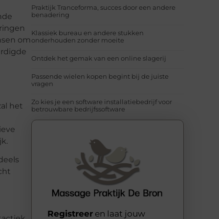
Praktijk Tranceforma, succes door een andere
benadering
nde
oringen
Klassiek bureau en andere stukken
ensen om
onderhouden zonder moeite
ardigde
Ontdek het gemak van een online slagerij
Passende wielen kopen begint bij de juiste
vragen
Zo kies je een software installatiebedrijf voor
al het
betrouwbare bedrijfssoftware
ieve
jk.
deels
cht
Registreer
en laat jouw
tactiek