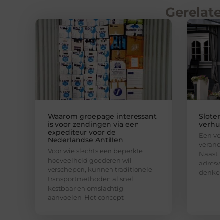
Gerelate
Waarom groepage interessant
Slote
is voor zendingen via een
verhui
expediteur voor de
Een ve
Nederlandse Antillen
verand
Voor wie slechts een beperkte
Naast 
hoeveelheid goederen wil
adresw
verschepen, kunnen traditionele
denke
transportmethoden al snel
kostbaar en omslachtig
aanvoelen. Het concept