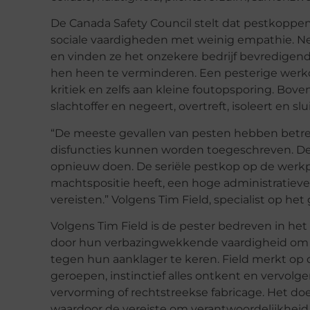
De Canada Safety Council stelt dat pestkoppe
sociale vaardigheden met weinig empathie. Ne
en vinden ze het onzekere bedrijf bevredige
hen heen te verminderen. Een pesterige werk
kritiek en zelfs aan kleine foutopsporing. Bov
slachtoffer en negeert, overtreft, isoleert en slui
“De meeste gevallen van pesten hebben betrekk
disfuncties kunnen worden toegeschreven. De s
opnieuw doen. De seriële pestkop op de werkpl
machtspositie heeft, een hoge administratieve
vereisten.” Volgens Tim Field, specialist op he
Volgens Tim Field is de pester bedreven in he
door hun verbazingwekkende vaardigheid om m
tegen hun aanklager te keren. Field merkt op
geroepen, instinctief alles ontkent en vervolg
vervorming of rechtstreekse fabricage. Het do
waardoor de vereiste om verantwoordelijkheid