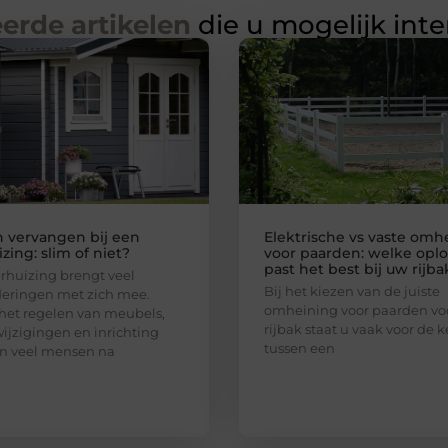
erde artikelen
die u mogelijk int
n vervangen bij een
Elektrische vs vaste omh
zing: slim of niet?
voor paarden: welke oplo
past het best bij uw rijba
rhuizing brengt veel
Bij het kiezen van de juiste
eringen met zich mee.
omheining voor paarden vo
het regelen van meubels,
rijbak staat u vaak voor de 
ijzigingen en inrichting
tussen een
n veel mensen na