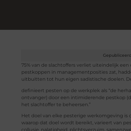
Gepubliceerd
75% van de slachtoffers verliet uiteindelijk 
pestkoppen in managementposities zat, hadden
uitbuitten tot hun eigen sadistische doelen
definieert pesten op de werkplek als “de herha
ontvanger) door een intimiderende pestkop (
het slachtoffer te beheersen.”
Het doel van elke pesterige werkomgeving is 
waarop dat doel wordt bereikt, varieert van pe
collusie, nalatigheid, plichtsverzuim, samenzw