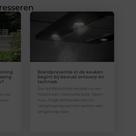
eresseren
eining
Brandpreventie in de keuken
ssing
begint bij bewust ontwerp en
k?
techniek
Een professionele keuken is van
or uw
nature een risicovolle plek. Open
keuze
vuur, hoge temperaturen en
vetophoping vormen samen een
omgeving waar