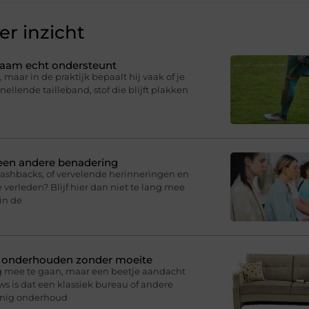
r inzicht
ichaam echt ondersteunt
 maar in de praktijk bepaalt hij vaak of je
knellende tailleband, stof die blijft plakken
 een andere benadering
lashbacks, of vervelende herinneringen en
 verleden? Blijf hier dan niet te lang mee
in de
n onderhouden zonder moeite
g mee te gaan, maar een beetje aandacht
s is dat een klassiek bureau of andere
inig onderhoud