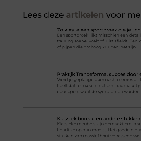
Lees deze
artikelen
voor mee
Zo kies je een sportbroek die je l
Een sportbroek lijkt misschien een detail,
training soepel voelt of juist afleidt. Een 
of pijpen die omhoog kruipen: het zijn
Praktijk Tranceforma, succes door
Word je geplaagd door nachtmerries of f
heeft dat te maken met een trauma uit je
doorlopen, want de symptomen worden 
Klassiek bureau en andere stukke
Klassieke meubels zijn gemaakt om lan
houdt ze op hun mooist. Het goede nieuw
stukken van massief hout verrassend we