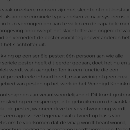
n vaak onzekere mensen zijn met slechte of niet-bestaa
t als andere criminele types zoeken ze naar systeemst
nd in hun vermogen om aan te vallen en de capabele m
omgeving onderwerpt het slachtoffer aan ongerechtva
endien vernedert de pester vooral tegenover anderen het
t het slachtoffer uit.
ing op een seriële pester: één persoon aan wie alle
eriële pester heeft dit eerder gedaan, doet het nu en z
ek wordt vaak aangetroffen in een functie die een
 of procedurele inhoud heeft, maar weinig of geen creat
t gebied van pesten op het werk in het Verenigd Koninkri
t ontsnappen aan verantwoordelijkheid. Dit komt groten
isleiding en misperceptie te gebruiken om de aankla
 dat de pester, wanneer deze ter verantwoording wordt
ens een agressieve tegenaanval uitvoert op basis van
el is om te voorkomen dat de vraag wordt beantwoord,
 voor hun gedrag te accepteren wordt vermeden. Deze 