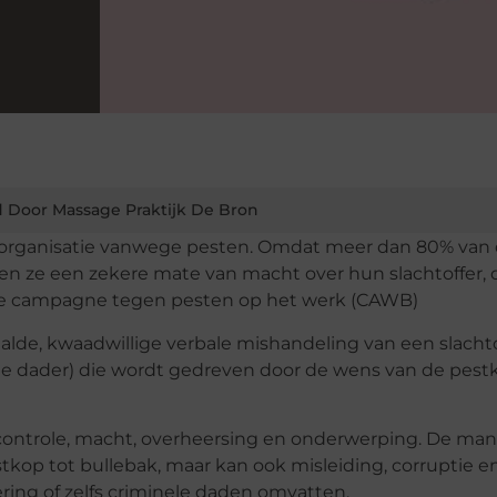
 Door Massage Praktijk De Bron
een organisatie vanwege pesten. Omdat meer dan 80% van
 ze een zekere mate van macht over hun slachtoffer, d
. De campagne tegen pesten op het werk (CAWB)
alde, kwaadwillige verbale mishandeling van een slachto
de dader) die wordt gedreven door de wens van de pes
controle, macht, overheersing en onderwerping. De man
stkop tot bullebak, maar kan ook misleiding, corruptie e
ering of zelfs criminele daden omvatten.