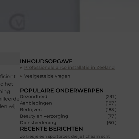
INHOUDSOPGAVE
Professionele airco installatie in Zeeland
Veelgestelde vragen
ficiënt
co het
POPULAIRE ONDERWERPEN
ening
Gezondheid
(291 )
illeerde
Aanbiedingen
(187 )
len wij
Bedrijven
(183 )
Beauty en verzorging
(77 )
Dienstverlening
(60 )
RECENTE BERICHTEN
Zo kies je een sportbroek die je lichaam echt