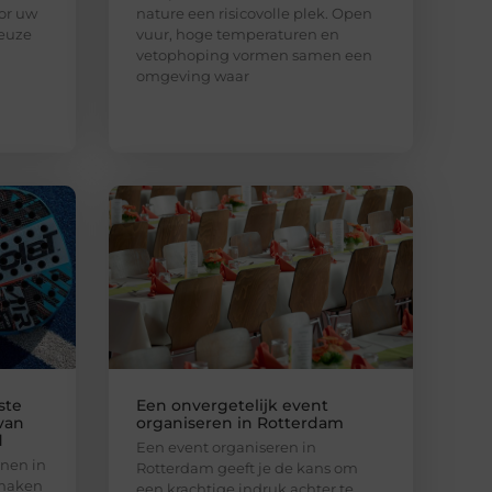
or uw
nature een risicovolle plek. Open
keuze
vuur, hoge temperaturen en
vetophoping vormen samen een
omgeving waar
ste
Een onvergetelijk event
van
organiseren in Rotterdam
d
Een event organiseren in
nen in
Rotterdam geeft je de kans om
 maken
een krachtige indruk achter te