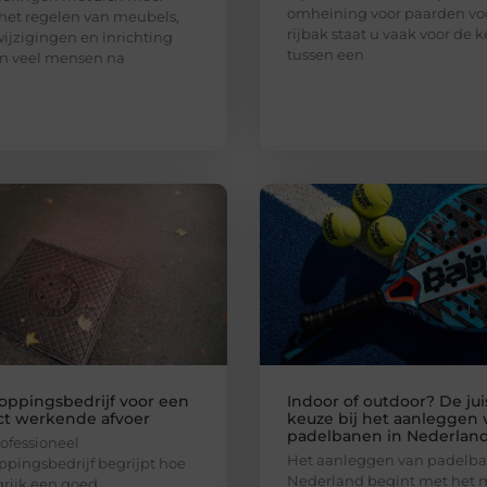
omheining voor paarden vo
het regelen van meubels,
rijbak staat u vaak voor de 
ijzigingen en inrichting
tussen een
n veel mensen na
oppingsbedrijf voor een
Indoor of outdoor? De jui
ct werkende afvoer
keuze bij het aanleggen 
padelbanen in Nederlan
ofessioneel
Het aanleggen van padelba
ppingsbedrijf begrijpt hoe
Nederland begint met het
rijk een goed