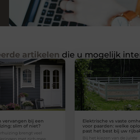
erde artikelen
die u mogelijk int
n vervangen bij een
Elektrische vs vaste omh
zing: slim of niet?
voor paarden: welke oplo
past het best bij uw rijba
rhuizing brengt veel
Bij het kiezen van de juiste
eringen met zich mee.