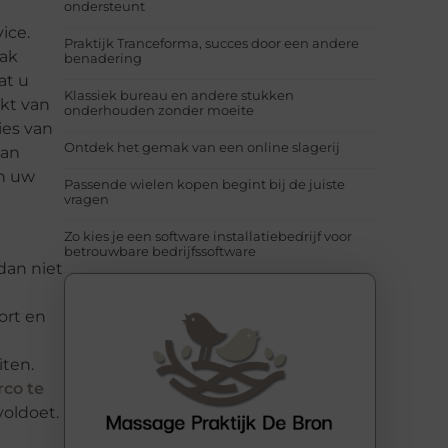
ondersteunt
ice.
Praktijk Tranceforma, succes door een andere
aak
benadering
at u
Klassiek bureau en andere stukken
kt van
onderhouden zonder moeite
ies van
Ontdek het gemak van een online slagerij
van
an uw
Passende wielen kopen begint bij de juiste
vragen
Zo kies je een software installatiebedrijf voor
betrouwbare bedrijfssoftware
dan niet
ort en
ten.
rco te
voldoet.