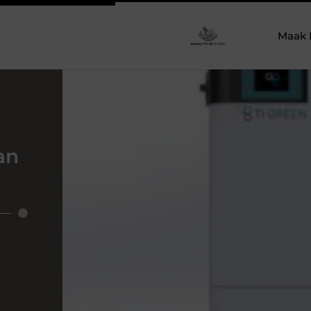
Maak 
an