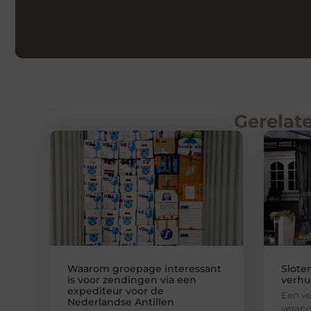
Gerelate
Waarom groepage interessant
Slote
is voor zendingen via een
verhui
expediteur voor de
Een ve
Nederlandse Antillen
verand