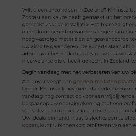
Wilt u een airco kopen in Zeeland? KH Installat
Zodra u een keuze heeft gemaakt uit het brede
gemaakt voor de installatie. Het team zorgt erv
direct kunt genieten van een aangenaam binne
hoogwaardige materialen en geavanceerde tec
uw airco te garanderen. De experts staan alti
advies over het onderhoud van uw nieuwe syst
nieuwe airco die u heeft gekocht in Zeeland, we
Begin vandaag met het verbeteren van uw b
Als u overweegt een
goede airco laten plaats
langer. KH Installaties biedt de perfecte combi
vandaag nog contact op voor een vrijblijvende
bespaar op uw energierekening met een profess
werkplezier en geniet van een koele, comfor
Uw ideale binnenklimaat is slechts een telefo
kopen
, kunt u binnenkort profiteren van een 