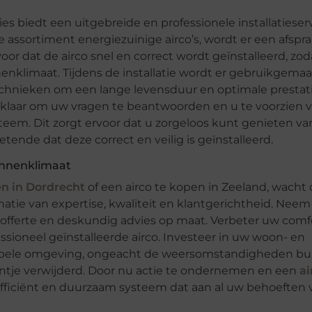
ies biedt een uitgebreide en professionele installatieserv
 assortiment energiezuinige airco’s, wordt er een afspr
oor dat de airco snel en correct wordt geïnstalleerd, zod
nklimaat. Tijdens de installatie wordt er gebruikgemaa
hnieken om een lange levensduur en optimale prestat
jd klaar om uw vragen te beantwoorden en u te voorzien 
eem. Dit zorgt ervoor dat u zorgeloos kunt genieten v
tende dat deze correct en veilig is geïnstalleerd.
innenklimaat
en in Dordrecht
of een airco te kopen in Zeeland, wacht 
natie van expertise, kwaliteit en klantgerichtheid. Neem
 offerte en deskundig advies op maat. Verbeter uw comf
ioneel geïnstalleerde airco. Investeer in uw woon- en
tabele omgeving, ongeacht de weersomstandigheden bui
ontje verwijderd. Door nu actie te ondernemen en een
ai
efficiënt en duurzaam systeem dat aan al uw behoeften 