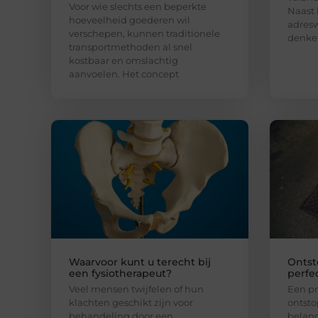
Voor wie slechts een beperkte
Naast 
hoeveelheid goederen wil
adresw
verschepen, kunnen traditionele
denke
transportmethoden al snel
kostbaar en omslachtig
aanvoelen. Het concept
Waarvoor kunt u terecht bij
Ontst
een fysiotherapeut?
perfe
Veel mensen twijfelen of hun
Een pr
klachten geschikt zijn voor
ontsto
behandeling door een
belang