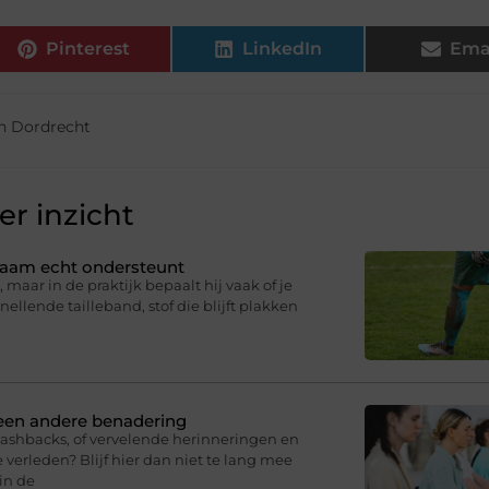
Pinterest
LinkedIn
Ema
en Dordrecht
r inzicht
ichaam echt ondersteunt
 maar in de praktijk bepaalt hij vaak of je
knellende tailleband, stof die blijft plakken
 een andere benadering
lashbacks, of vervelende herinneringen en
 verleden? Blijf hier dan niet te lang mee
in de