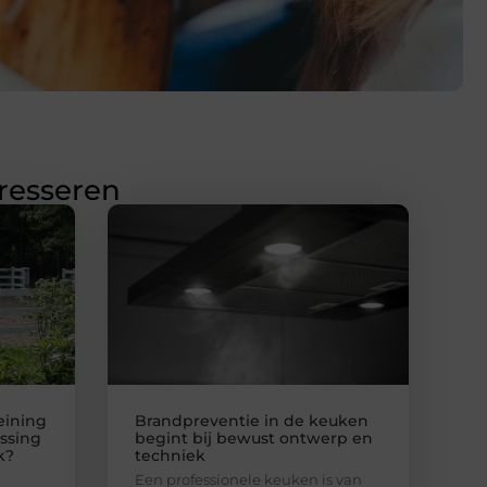
eresseren
eining
Brandpreventie in de keuken
ssing
begint bij bewust ontwerp en
k?
techniek
Een professionele keuken is van