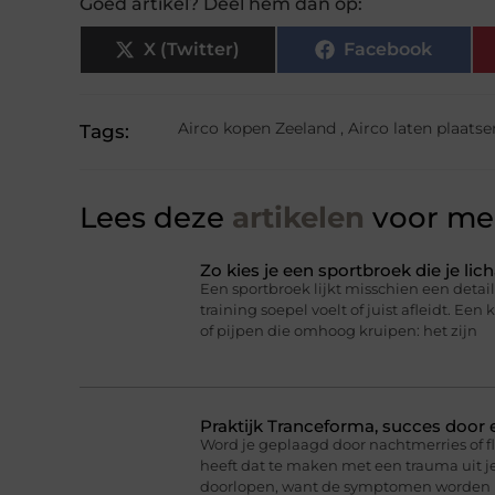
Goed artikel? Deel hem dan op:
X (Twitter)
Facebook
Airco kopen Zeeland
,
Airco laten plaats
Tags:
Lees deze
artikelen
voor mee
Zo kies je een sportbroek die je l
Een sportbroek lijkt misschien een detail,
training soepel voelt of juist afleidt. Een 
of pijpen die omhoog kruipen: het zijn
Praktijk Tranceforma, succes door
Word je geplaagd door nachtmerries of f
heeft dat te maken met een trauma uit je
doorlopen, want de symptomen worden 