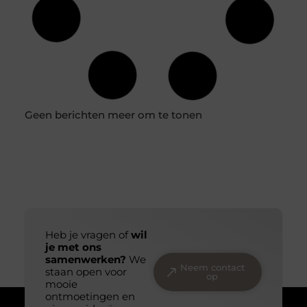
The Square Mile: Uw weg naar taalbeheersing en succes
Het beheersen van een nieuwe taal opent deuren naar
zowel persoonlijke als professionele groei. Bij The
Square Mile, een toonaangevend
Stap-voor-stap proces van airco laten plaatsen in
Dordrecht
Wanneer u besluit een airco te laten plaatsen in
Dordrecht, is het belangrijk om te weten wat u kunt
verwachten