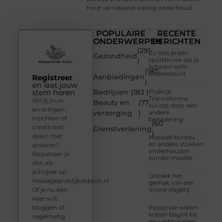
hout verrassend weinig onderhoud
POPULAIRE
RECENTE
ONDERWERPEN
BERICHTEN
(291
Zo kies je een
Gezondheid
sportbroek die je
)
lichaam echt
(187
ondersteunt
Aanbiedingen
Registreer
)
en laat jouw
stem horen
Bedrijven
(183 )
Praktijk
Tranceforma,
Wil jij jouw
Beauty en
(77
succes door een
ervaringen,
verzorging
)
andere
inzichten of
benadering
(60
creativiteit
Dienstverlening
)
delen met
Klassiek bureau
en andere stukken
anderen?
onderhouden
Registreer je
zonder moeite
dan als
schrijver op
Ontdek het
Massagepraktijkdebron.nl.
gemak van een
Of je nu één
online slagerij
keer wilt
bloggen of
Passende wielen
kopen begint bij
regelmatig
de juiste vragen