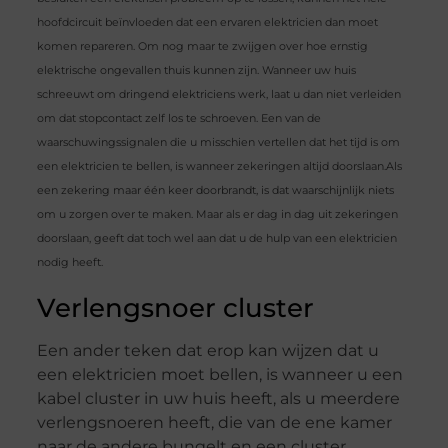
hoofdcircuit beïnvloeden dat een ervaren elektricien dan moet
komen repareren. Om nog maar te zwijgen over hoe ernstig
elektrische ongevallen thuis kunnen zijn. Wanneer uw huis
schreeuwt om dringend elektriciens werk, laat u dan niet verleiden
om dat stopcontact zelf los te schroeven. Een van de
waarschuwingssignalen die u misschien vertellen dat het tijd is om
een ​​elektricien te bellen, is wanneer zekeringen altijd doorslaan.Als
een zekering maar één keer doorbrandt, is dat waarschijnlijk niets
om u zorgen over te maken. Maar als er dag in dag uit zekeringen
doorslaan, geeft dat toch wel aan dat u de hulp van een elektricien
nodig heeft.
Verlengsnoer cluster
Een ander teken dat erop kan wijzen dat u
een elektricien moet bellen, is wanneer u een
kabel cluster in uw huis heeft, als u meerdere
verlengsnoeren heeft, die van de ene kamer
naar de andere bungelt en een cluster