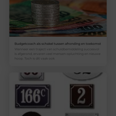
Budgetcoach als schakel tussen afronding en toekomst
Wanneer een traject van schuldbemiddeling succesvol
is afgerond, ervaren veel mensen opluchting en nieuwe
hoop. Toch is dit vaak ook