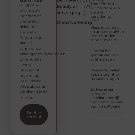
stem horen
Bedrijven
(183 )
Tranceforma,
Wil jij jouw
Beauty en
(77
succes door een
ervaringen,
verzorging
)
andere
inzichten of
benadering
(60
creativiteit
Dienstverlening
)
delen met
Klassiek bureau
en andere stukken
anderen?
onderhouden
Registreer je
zonder moeite
dan als
schrijver op
Ontdek het
Massagepraktijkdebron.nl.
gemak van een
Of je nu één
online slagerij
keer wilt
bloggen of
Passende wielen
kopen begint bij
regelmatig
de juiste vragen
jouw ideeën
wilt publiceren:
Zo kies je een
wij bieden je de
software
ruimte.
installatiebedrijf
voor betrouwbare
bedrijfssoftware
Deel je
verhaal