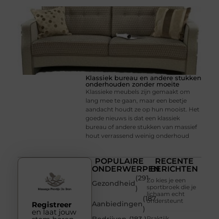
Klassiek bureau en andere stukken
onderhouden zonder moeite
Klassieke meubels zijn gemaakt om
lang mee te gaan, maar een beetje
aandacht houdt ze op hun mooist. Het
goede nieuws is dat een klassiek
bureau of andere stukken van massief
hout verrassend weinig onderhoud
POPULAIRE
RECENTE
ONDERWERPEN
BERICHTEN
(291
Zo kies je een
Gezondheid
sportbroek die je
)
lichaam echt
(187
ondersteunt
Aanbiedingen
Registreer
)
en laat jouw
Praktijk