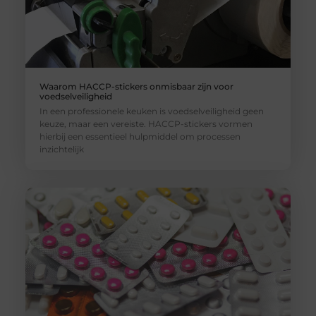
Waarom HACCP-stickers onmisbaar zijn voor
voedselveiligheid
In een professionele keuken is voedselveiligheid geen
keuze, maar een vereiste. HACCP-stickers vormen
hierbij een essentieel hulpmiddel om processen
inzichtelijk