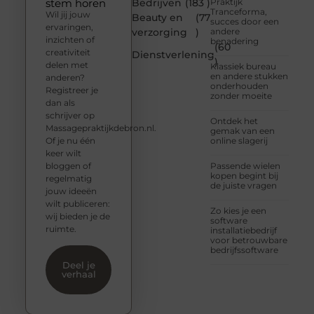
stem horen
Bedrijven
(183 )
Praktijk
Tranceforma,
Wil jij jouw
Beauty en
(77
succes door een
ervaringen,
verzorging
)
andere
inzichten of
benadering
(60
creativiteit
Dienstverlening
)
delen met
Klassiek bureau
en andere stukken
anderen?
onderhouden
Registreer je
zonder moeite
dan als
schrijver op
Ontdek het
Massagepraktijkdebron.nl.
gemak van een
Of je nu één
online slagerij
keer wilt
bloggen of
Passende wielen
kopen begint bij
regelmatig
de juiste vragen
jouw ideeën
wilt publiceren:
Zo kies je een
wij bieden je de
software
ruimte.
installatiebedrijf
voor betrouwbare
bedrijfssoftware
Deel je
verhaal