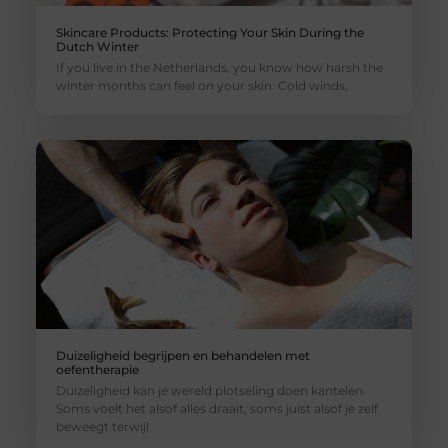
Skincare Products: Protecting Your Skin During the
Dutch Winter
If you live in the Netherlands, you know how harsh the
winter months can feel on your skin. Cold winds,
Duizeligheid begrijpen en behandelen met
oefentherapie
Duizeligheid kan je wereld plotseling doen kantelen.
Soms voelt het alsof alles draait, soms juist alsof je zelf
beweegt terwijl