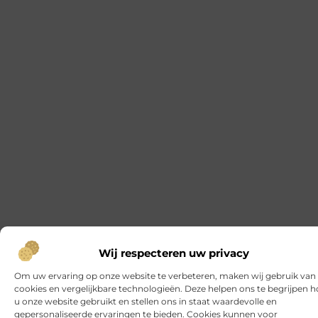
Neuromusculair Trainen na een VKB-operatie:
Essentieel voor een Volledig Herstel
Een voorste kruisband (VKB) reconstructie is een
ingrijpende operatie die een zorgvuldig
revalidatieproces vereist. Neuromusculair trainen speelt
hierbij een cruciale