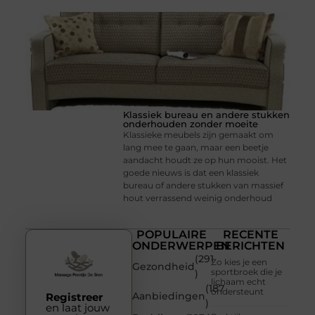
Klassiek bureau en andere stukken
onderhouden zonder moeite
Klassieke meubels zijn gemaakt om
lang mee te gaan, maar een beetje
aandacht houdt ze op hun mooist. Het
goede nieuws is dat een klassiek
bureau of andere stukken van massief
hout verrassend weinig onderhoud
POPULAIRE
RECENTE
ONDERWERPEN
BERICHTEN
(291
Zo kies je een
Gezondheid
sportbroek die je
)
lichaam echt
(187
ondersteunt
Aanbiedingen
Registreer
)
en laat jouw