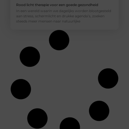
Rood licht therapie voor een goede gezondheid
In een wereld waarin we dagelijks worden blootgesteld
aan stress, schermlicht en drukke agenda’s, zoeken
steeds meer mensen naar natuurlijke
EQTouch Lichtenvoorde: Meer dan alleen massage
Lichamelijke klachten komen vaak onverwacht. Een
stijve nek, zeurende rugpijn of vermoeide benen
kunnen je dagelijkse leven flink verstoren. Ook