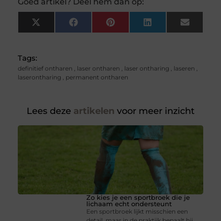
Goed artikel? Deel hem dan op:
X
Facebook
Pinterest
LinkedIn
Email
(Twitter)
Tags:
definitief ontharen
,
laser ontharen
,
laser ontharing
,
laseren
,
laserontharing
,
permanent ontharen
Lees deze
artikelen
voor meer inzicht
Zo kies je een sportbroek die je
lichaam echt ondersteunt
Een sportbroek lijkt misschien een
detail, maar in de praktijk bepaalt hij