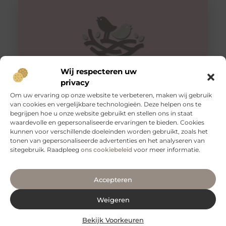
Wij respecteren uw
privacy
Om uw ervaring op onze website te verbeteren, maken wij gebruik
van cookies en vergelijkbare technologieën. Deze helpen ons te
Tips voor een goede rug
begrijpen hoe u onze website gebruikt en stellen ons in staat
Een gezonde en sterke rug is essentieel voor een goed
waardevolle en gepersonaliseerde ervaringen te bieden. Cookies
functioneren van je lichaam. Het is niet alleen belangrijk
kunnen voor verschillende doeleinden worden gebruikt, zoals het
voor
tonen van gepersonaliseerde advertenties en het analyseren van
sitegebruik. Raadpleeg
ons cookiebeleid
voor meer informatie.
Accepteren
Weigeren
Bekijk Voorkeuren