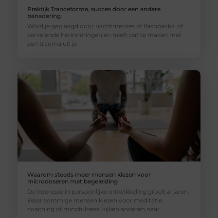
Praktijk Tranceforma, succes door een andere
benadering
Word je geplaagd door nachtmerries of flashbacks, of
vervelende herinneringen en heeft dat te maken met
een trauma uit je
Waarom steeds meer mensen kiezen voor
microdoseren met begeleiding
De interesse in persoonlijke ontwikkeling groeit al jaren.
Waar sommige mensen kiezen voor meditatie,
coaching of mindfulness, kijken anderen naar