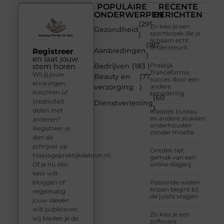
POPULAIRE
RECENTE
ONDERWERPEN
BERICHTEN
(291
Zo kies je een
Gezondheid
sportbroek die je
)
lichaam echt
(187
ondersteunt
Aanbiedingen
Registreer
)
en laat jouw
stem horen
Bedrijven
(183 )
Praktijk
Tranceforma,
Wil jij jouw
Beauty en
(77
succes door een
ervaringen,
verzorging
)
andere
inzichten of
benadering
(60
creativiteit
Dienstverlening
)
delen met
Klassiek bureau
en andere stukken
anderen?
onderhouden
Registreer je
zonder moeite
dan als
schrijver op
Ontdek het
Massagepraktijkdebron.nl.
gemak van een
Of je nu één
online slagerij
keer wilt
bloggen of
Passende wielen
kopen begint bij
regelmatig
de juiste vragen
jouw ideeën
wilt publiceren:
Zo kies je een
wij bieden je de
software