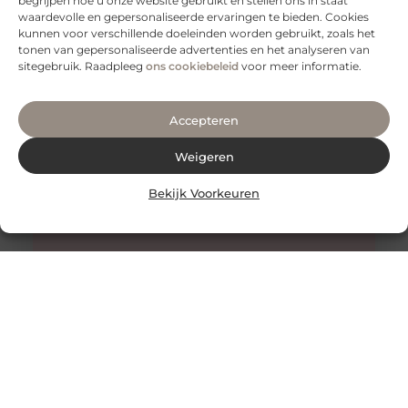
begrijpen hoe u onze website gebruikt en stellen ons in staat
Een gezonde en sterke rug is essentieel voor een goed
waardevolle en gepersonaliseerde ervaringen te bieden. Cookies
functioneren van je lichaam. Het is niet alleen belangrijk
kunnen voor verschillende doeleinden worden gebruikt, zoals het
voor
tonen van gepersonaliseerde advertenties en het analyseren van
sitegebruik. Raadpleeg
ons cookiebeleid
voor meer informatie.
Accepteren
Weigeren
Bekijk Voorkeuren
Honing: Een Natuurlijk Wonder voor de Huidverzorging
De Onverwachte Voordelen van Honing voor de Huid
Honing staat al eeuwenlang bekend als een zoete
lekkernij en een natuurlijk