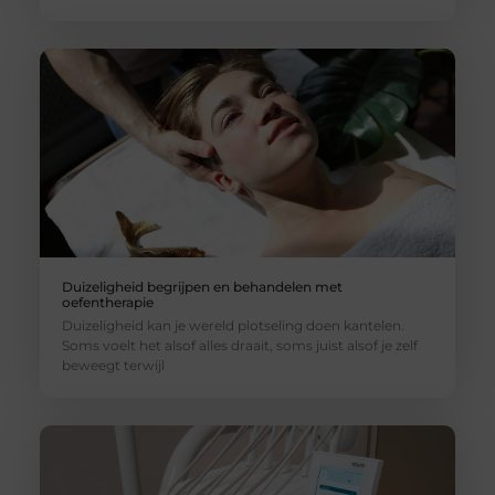
Duizeligheid begrijpen en behandelen met
oefentherapie
Duizeligheid kan je wereld plotseling doen kantelen.
Soms voelt het alsof alles draait, soms juist alsof je zelf
beweegt terwijl