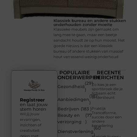
Klassiek bureau en andere stukken
onderhouden zonder moeite
Klassieke meubels zijn gemaakt om
lang mee te gaan, maar een beetje
aandacht houdt ze op hun mooist. Het
goede nieuws is dat een klassiek
bureau of andere stukken van massief
hout verrassend weinig onderhoud
POPULAIRE
RECENTE
ONDERWERPEN
BERICHTEN
(291
Zo kies je een
Gezondheid
sportbroek die je
)
lichaam echt
(187
ondersteunt
Aanbiedingen
Registreer
)
en laat jouw
stem horen
Bedrijven
(183 )
Praktijk
Tranceforma,
Wil jij jouw
Beauty en
(77
succes door een
ervaringen,
verzorging
)
andere
inzichten of
benadering
(60
creativiteit
Dienstverlening
)
delen met
Klassiek bureau