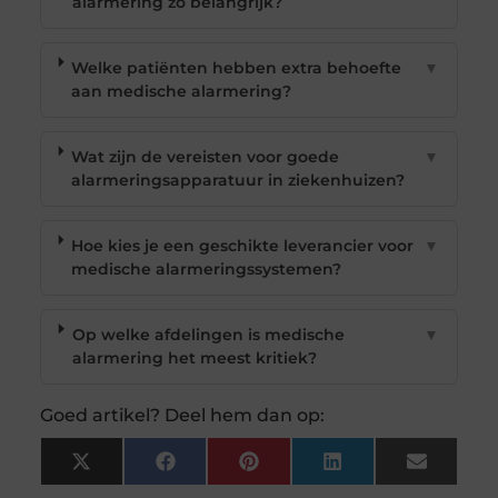
alarmering zo belangrijk?
Welke patiënten hebben extra behoefte
▼
aan medische alarmering?
Wat zijn de vereisten voor goede
▼
alarmeringsapparatuur in ziekenhuizen?
Hoe kies je een geschikte leverancier voor
▼
medische alarmeringssystemen?
Op welke afdelingen is medische
▼
alarmering het meest kritiek?
Goed artikel? Deel hem dan op:
X
Facebook
Pinterest
LinkedIn
Email
(Twitter)