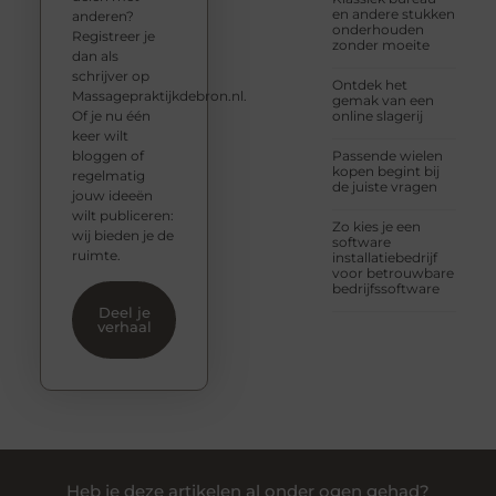
en andere stukken
anderen?
onderhouden
Registreer je
zonder moeite
dan als
schrijver op
Ontdek het
Massagepraktijkdebron.nl.
gemak van een
Of je nu één
online slagerij
keer wilt
bloggen of
Passende wielen
kopen begint bij
regelmatig
de juiste vragen
jouw ideeën
wilt publiceren:
Zo kies je een
wij bieden je de
software
ruimte.
installatiebedrijf
voor betrouwbare
bedrijfssoftware
Deel je
verhaal
Heb je deze artikelen al onder ogen gehad?