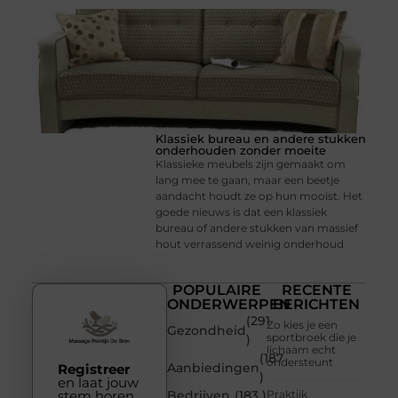
Klassiek bureau en andere stukken
onderhouden zonder moeite
Klassieke meubels zijn gemaakt om
lang mee te gaan, maar een beetje
aandacht houdt ze op hun mooist. Het
goede nieuws is dat een klassiek
bureau of andere stukken van massief
hout verrassend weinig onderhoud
POPULAIRE
RECENTE
ONDERWERPEN
BERICHTEN
(291
Zo kies je een
Gezondheid
sportbroek die je
)
lichaam echt
(187
ondersteunt
Aanbiedingen
Registreer
)
en laat jouw
stem horen
Bedrijven
(183 )
Praktijk