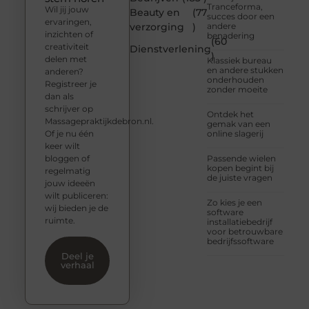
Tranceforma,
Wil jij jouw
Beauty en
(77
succes door een
ervaringen,
verzorging
)
andere
inzichten of
benadering
(60
creativiteit
Dienstverlening
)
delen met
Klassiek bureau
en andere stukken
anderen?
onderhouden
Registreer je
zonder moeite
dan als
schrijver op
Ontdek het
Massagepraktijkdebron.nl.
gemak van een
Of je nu één
online slagerij
keer wilt
bloggen of
Passende wielen
kopen begint bij
regelmatig
de juiste vragen
jouw ideeën
wilt publiceren:
Zo kies je een
wij bieden je de
software
ruimte.
installatiebedrijf
voor betrouwbare
bedrijfssoftware
Deel je
verhaal