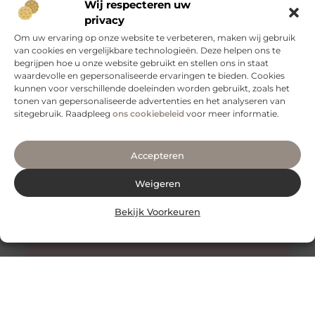
Wij respecteren uw
privacy
Om uw ervaring op onze website te verbeteren, maken wij gebruik
van cookies en vergelijkbare technologieën. Deze helpen ons te
Tips voor een goede rug
begrijpen hoe u onze website gebruikt en stellen ons in staat
Een gezonde en sterke rug is essentieel voor een goed
waardevolle en gepersonaliseerde ervaringen te bieden. Cookies
functioneren van je lichaam. Het is niet alleen belangrijk
kunnen voor verschillende doeleinden worden gebruikt, zoals het
voor
tonen van gepersonaliseerde advertenties en het analyseren van
sitegebruik. Raadpleeg
ons cookiebeleid
voor meer informatie.
Accepteren
Weigeren
Bekijk Voorkeuren
Honing: Een Natuurlijk Wonder voor de Huidverzorging
De Onverwachte Voordelen van Honing voor de Huid
Honing staat al eeuwenlang bekend als een zoete