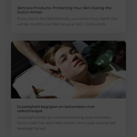
Skincare Products: Protecting Your Skin During the
Dutch Winter
If you live in the Netherlands, you know how harsh the
winter months can feel on your skin. Cold winds,
Duizeligheid begrijpen en behandelen met
oefentherapie
Duizeligheid kan je wereld plotseling doen kantelen.
Soms voelt het alsof alles draait, soms juist alsof je zelf
beweegt terwijl