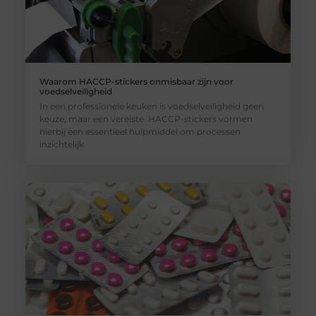
Waarom HACCP-stickers onmisbaar zijn voor
voedselveiligheid
In een professionele keuken is voedselveiligheid geen
keuze, maar een vereiste. HACCP-stickers vormen
hierbij een essentieel hulpmiddel om processen
inzichtelijk