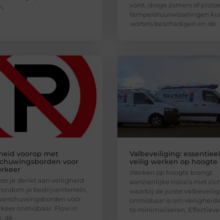
vorst, droge zomers of plots
n,
temperatuurwisselingen k
wortels beschadigen en de
gheid voorop met
Valbeveiliging: essentiee
chuwingsborden voor
veilig werken op hoogte
erkeer
Werken op hoogte brengt
r je denkt aan veiligheid
aanzienlijke risico’s met zi
rondom je bedrijventerrein,
waarbij de juiste valbeveili
aarschuwingsborden voor
onmisbaar is om veiligheidsr
rkeer onmisbaar. Flow in
te minimaliseren. Effectieve
, dé