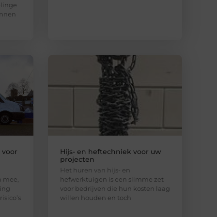
elinge
unnen
l voor
Hijs- en heftechniek voor uw
projecten
Het huren van hijs- en
ch mee,
hefwerktuigen is een slimme zet
ging
voor bedrijven die hun kosten laag
isico’s
willen houden en toch