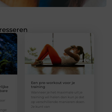
eresseren
Een pre-workout voor je
lijke
training
bare
Wanneer je het maximale uit je
training wil halen dan kun je dat
aar
op verschillende manieren doen.
Je kunt van
enge