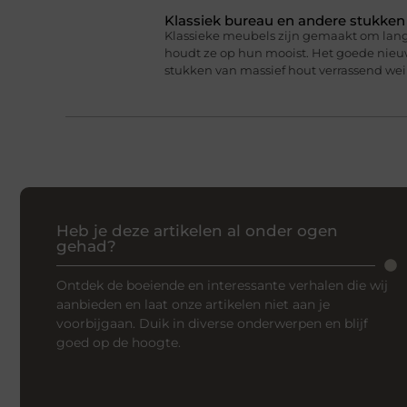
Klassiek bureau en andere stukke
Klassieke meubels zijn gemaakt om lan
houdt ze op hun mooist. Het goede nieuw
stukken van massief hout verrassend we
Heb je deze artikelen al onder ogen
gehad?
Ontdek de boeiende en interessante verhalen die wij
aanbieden en laat onze artikelen niet aan je
voorbijgaan. Duik in diverse onderwerpen en blijf
goed op de hoogte.