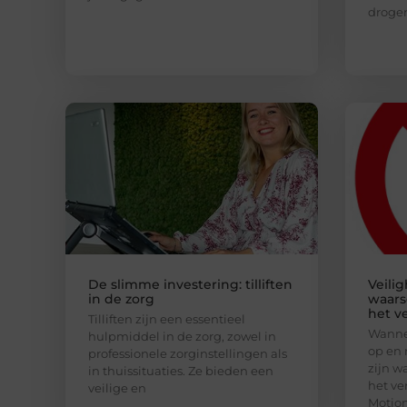
droge
De slimme investering: tilliften
Veili
in de zorg
waars
het v
Tilliften zijn een essentieel
Wannee
hulpmiddel in de zorg, zowel in
op en 
professionele zorginstellingen als
zijn w
in thuissituaties. Ze bieden een
het ve
veilige en
Motion