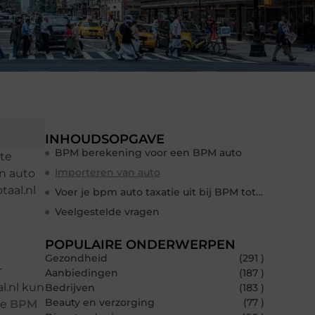
INHOUDSOPGAVE
BPM berekening voor een BPM auto
 te
Importeren van auto
n auto
taal.nl
Voer je bpm auto taxatie uit bij BPM totaal
Veelgestelde vragen
POPULAIRE ONDERWERPEN
Gezondheid
(291 )
r
Aanbiedingen
(187 )
l.nl kun
Bedrijven
(183 )
Beauty en verzorging
(77 )
je
BPM