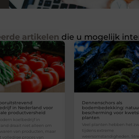
erde artikelen
die u mogelijk int
ooruitstrevend
Dennenschors als
edrijf in Nederland voor
bodembedekking: natuur
ale productversheid
bescherming voor kwets
planten
dern koelbedrijf in
Veel planten hebben het zw
and draait niet alleen om
tijdens extreme
waren van producten, maar
weersomstandigheden. Str
 volledige proces van