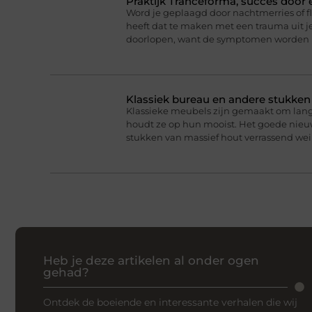
Praktijk Tranceforma, succes door
Word je geplaagd door nachtmerries of f
heeft dat te maken met een trauma uit je
doorlopen, want de symptomen worden 
Klassiek bureau en andere stukke
Klassieke meubels zijn gemaakt om lan
houdt ze op hun mooist. Het goede nieuw
stukken van massief hout verrassend we
Heb je deze artikelen al onder ogen
gehad?
Ontdek de boeiende en interessante verhalen die wij