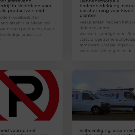
ooruitstrevend
Dennenschors als
edrijf in Nederland voor
bodembedekking: natuur
ale productversheid
bescherming voor kwets
planten
dern koelbedrijf in
Veel planten hebben het zw
and draait niet alleen om
tijdens extreme
waren van producten, maar
weersomstandigheden. Str
 volledige proces van
vorst, droge zomers of plots
n,
temperatuurwisselingen k
wortels beschadigen en de
gheid voorop met
Valbeveiliging: essentiee