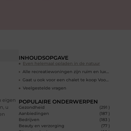
INHOUDSOPGAVE
Even helemaal opladen in de natuur
Alle recreatiewoningen zijn ruim en luxe opgezet
Gaat u ook voor een chalet te koop Voorthuizen?
Veelgestelde vragen
n eigen
POPULAIRE ONDERWERPEN
n, u
Gezondheid
(291 )
Aanbiedingen
(187 )
een
Bedrijven
(183 )
Beauty en verzorging
(77 )