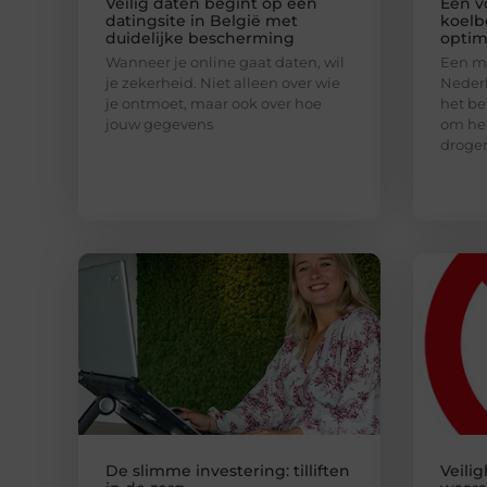
Veilig daten begint op een
Een v
datingsite in België met
koelb
duidelijke bescherming
optim
Wanneer je online gaat daten, wil
Een mo
je zekerheid. Niet alleen over wie
Nederl
je ontmoet, maar ook over hoe
het be
jouw gegevens
om het
droge
De slimme investering: tilliften
Veili