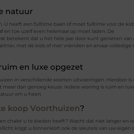
e natuur
n. U heeft een fulltime baan of moet fulltime voor de kid
f en toe uzelf even helemaal op moet laden. De
at betekent dat u het hele jaar door kunt genieten van
tner, met de kids of met vrienden en ervaar volledige r
 ruim en luxe opgezet
izen in verschillende soorten uitvoeringen. Hierdoor is 
t meer dan genoeg keuze. Iedere woning is ruim en lux
natuur om u heen.
te koop Voorthuizen
?
gen chalet u te bieden heeft? Wacht dat niet langer en 
llicht krijgt u binnenkort ook de sleutels van uw eigen 