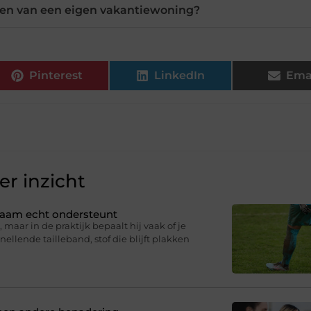
len van een eigen vakantiewoning?
Pinterest
LinkedIn
Ema
r inzicht
ichaam echt ondersteunt
 maar in de praktijk bepaalt hij vaak of je
knellende tailleband, stof die blijft plakken