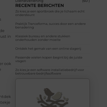
Dienstverlening
(60 )
RECENTE BERICHTEN
Zo kies je een sportbroek die je lichaam echt
ondersteunt
s
Praktijk Tranceforma, succes door een andere
benadering
 de
ust in
Klassiek bureau en andere stukken
onderhouden zonder moeite
Ontdek het gemak van een online slagerij
Passende wielen kopen begint bij de juiste
vragen
er ook
e
Zo kies je een software installatiebedrijf voor
betrouwbare bedrijfssoftware
ontdek
stekje