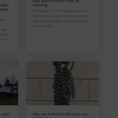
Een pre-workout voor je
lijke
training
bare
Wanneer je het maximale uit je
training wil halen dan kun je dat
aar
op verschillende manieren doen.
Je kunt van
enge
elinge
unnen
l voor
Hijs- en heftechniek voor uw