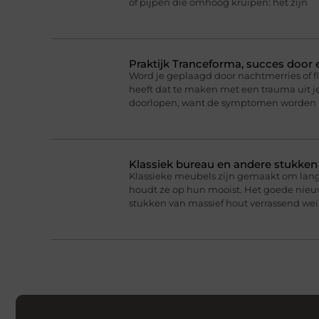
of pijpen die omhoog kruipen: het zijn
Praktijk Tranceforma, succes door
Word je geplaagd door nachtmerries of f
heeft dat te maken met een trauma uit je
doorlopen, want de symptomen worden 
Klassiek bureau en andere stukke
Klassieke meubels zijn gemaakt om lan
houdt ze op hun mooist. Het goede nieuw
stukken van massief hout verrassend we