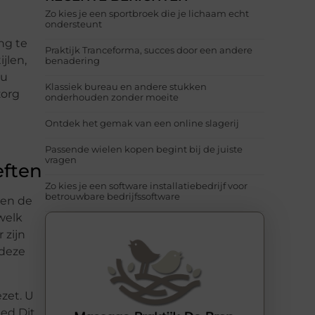
Zo kies je een sportbroek die je lichaam echt
ondersteunt
ng te
Praktijk Tranceforma, succes door een andere
jlen,
benadering
 u
Klassiek bureau en andere stukken
zorg
onderhouden zonder moeite
Ontdek het gemak van een online slagerij
Passende wielen kopen begint bij de juiste
vragen
eften
Zo kies je een software installatiebedrijf voor
betrouwbare bedrijfssoftware
pen de
welk
 zijn
 deze
zet. U
bed Dit