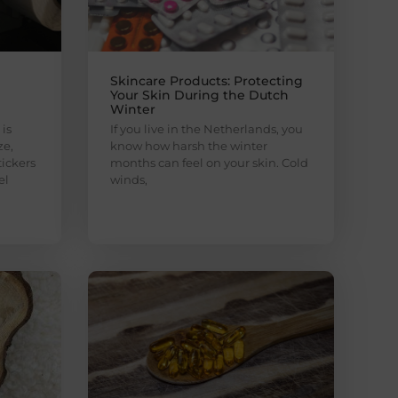
Skincare Products: Protecting
Your Skin During the Dutch
Winter
is
If you live in the Netherlands, you
ze,
know how harsh the winter
ickers
months can feel on your skin. Cold
el
winds,