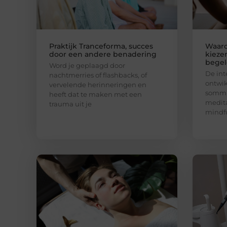
Praktijk Tranceforma, succes
Waar
door een andere benadering
kieze
begel
Word je geplaagd door
De int
nachtmerries of flashbacks, of
ontwik
vervelende herinneringen en
sommi
heeft dat te maken met een
medita
trauma uit je
mindfu