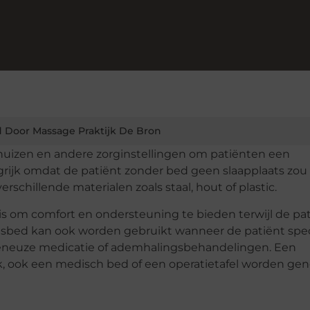
 Door Massage Praktijk De Bron
uizen en andere zorginstellingen om patiënten een
ngrijk omdat de patiënt zonder bed geen slaapplaats zou
chillende materialen zoals staal, hout of plastic.
is om comfort en ondersteuning te bieden terwijl de pa
huisbed kan ook worden gebruikt wanneer de patiënt spe
raveneuze medicatie of ademhalingsbehandelingen. Een
ik, ook een medisch bed of een operatietafel worden ge