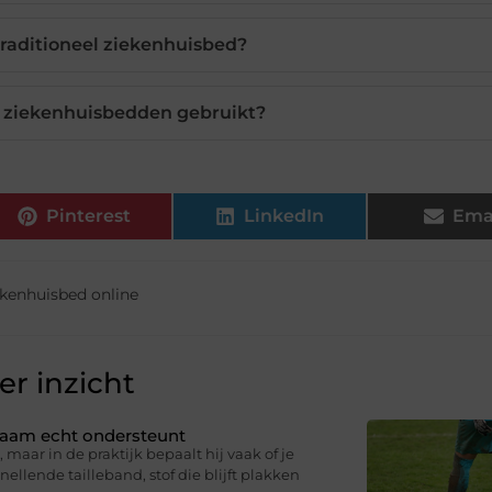
traditioneel ziekenhuisbed?
ziekenhuisbedden gebruikt?
Pinterest
LinkedIn
Ema
ekenhuisbed online
r inzicht
ichaam echt ondersteunt
 maar in de praktijk bepaalt hij vaak of je
knellende tailleband, stof die blijft plakken