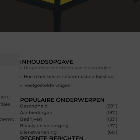
INHOUDSOPGAVE
Uitgelichte voordelen van ziekenhuisbedden voor patiënten
Hoe u het beste ziekenhuisbed kiest voor uw specifieke behoeften
Veelgestelde vragen
tiënt
POPULAIRE ONDERWERPEN
ciale
Gezondheid
(291 )
Aanbiedingen
(187 )
noemd.
Bedrijven
(183 )
Beauty en verzorging
(77 )
Dienstverlening
(60 )
RECENTE BERICHTEN