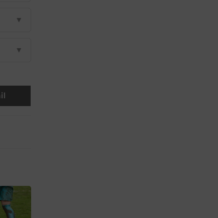
▼
▼
il