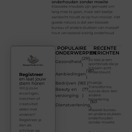
onderhouden zonder moeite
Klassieke meubels zijn gemaakt om
lang mee te gaan, maar een beetje
aandacht houdt ze op hun mooist. Het
goede nieuws is dat een klassiek
bureau of andere stukken van massief
hout verrassend weinig onderhoud
POPULAIRE
RECENTE
ONDERWERPEN
BERICHTEN
(291
Zo kies je een
Gezondheid
sportbroek die je
)
lichaam echt
(187
ondersteunt
Aanbiedingen
Registreer
)
en laat jouw
stem horen
Bedrijven
(183 )
Praktijk
Tranceforma,
Wil jij jouw
Beauty en
(77
succes door een
ervaringen,
verzorging
)
andere
inzichten of
benadering
(60
creativiteit
Dienstverlening
)
delen met
Klassiek bureau
en andere stukken
anderen?
onderhouden
Registreer je
zonder moeite
dan als
schrijver op