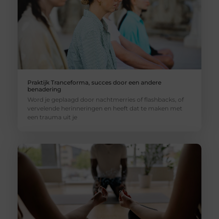
Praktijk Tranceforma, succes door een andere
benadering
Word je geplaagd door nachtmerries of flashbacks, of
vervelende herinneringen en heeft dat te maken met
een trauma uit je