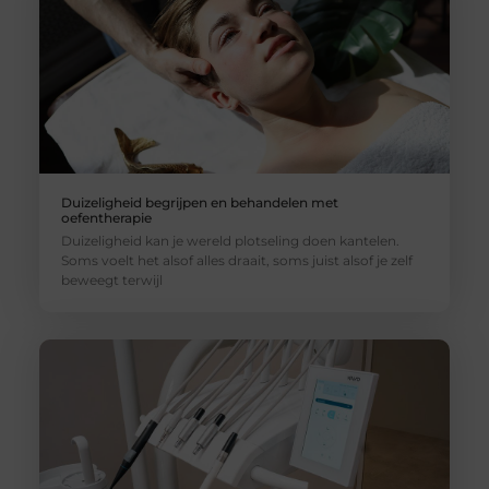
Duizeligheid begrijpen en behandelen met
oefentherapie
Duizeligheid kan je wereld plotseling doen kantelen.
Soms voelt het alsof alles draait, soms juist alsof je zelf
beweegt terwijl