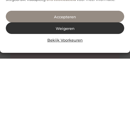
Accepteren
Weigeren
Bekijk Voorkeuren
Honing: Een Natuurlijk Wonder voor de Huidverzorging
De Onverwachte Voordelen van Honing voor de Huid
Honing staat al eeuwenlang bekend als een zoete
lekkernij en een natuurlijk