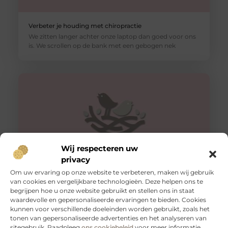
Verbeter je houding met chiropractie
We zitten langer achter onze laptop dan goed voor ons
is. We scrollen op de bank met een gebogen nek
Wij respecteren uw
privacy
Om uw ervaring op onze website te verbeteren, maken wij gebruik
van cookies en vergelijkbare technologieën. Deze helpen ons te
Tips voor een goede rug
begrijpen hoe u onze website gebruikt en stellen ons in staat
Een gezonde en sterke rug is essentieel voor een goed
waardevolle en gepersonaliseerde ervaringen te bieden. Cookies
functioneren van je lichaam. Het is niet alleen belangrijk
kunnen voor verschillende doeleinden worden gebruikt, zoals het
voor
tonen van gepersonaliseerde advertenties en het analyseren van
sitegebruik. Raadpleeg
ons cookiebeleid
voor meer informatie.