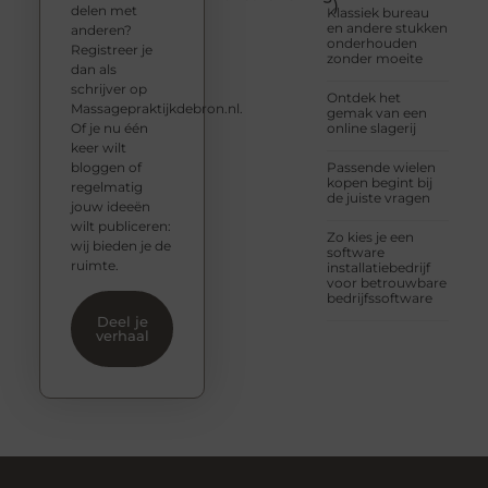
)
delen met
Klassiek bureau
en andere stukken
anderen?
onderhouden
Registreer je
zonder moeite
dan als
schrijver op
Ontdek het
Massagepraktijkdebron.nl.
gemak van een
Of je nu één
online slagerij
keer wilt
bloggen of
Passende wielen
kopen begint bij
regelmatig
de juiste vragen
jouw ideeën
wilt publiceren:
Zo kies je een
wij bieden je de
software
ruimte.
installatiebedrijf
voor betrouwbare
bedrijfssoftware
Deel je
verhaal