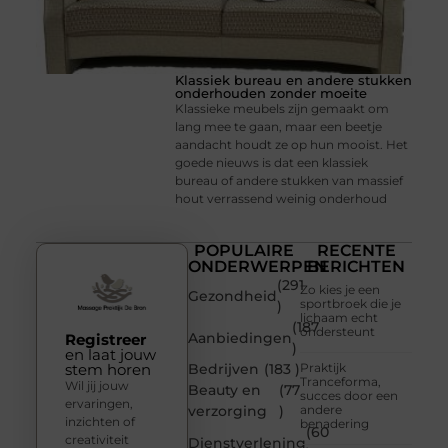
Klassiek bureau en andere stukken
onderhouden zonder moeite
Klassieke meubels zijn gemaakt om
lang mee te gaan, maar een beetje
aandacht houdt ze op hun mooist. Het
goede nieuws is dat een klassiek
bureau of andere stukken van massief
hout verrassend weinig onderhoud
POPULAIRE
RECENTE
ONDERWERPEN
BERICHTEN
(291
Zo kies je een
Gezondheid
sportbroek die je
)
lichaam echt
(187
ondersteunt
Aanbiedingen
Registreer
)
en laat jouw
stem horen
Bedrijven
(183 )
Praktijk
Tranceforma,
Wil jij jouw
Beauty en
(77
succes door een
ervaringen,
verzorging
)
andere
inzichten of
benadering
(60
creativiteit
Dienstverlening