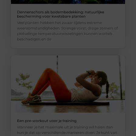
Dennenschors als bodembedekking: natuurlijke
bescherming voor kwetsbare planten
Veel planten hebben het zwaar tijdens extreme
weersomstandigheden. Strenge vorst, droge zomers of
plotselinge temperatuurwisselingen kunnen wortels
beschadigen en de
Een pre-workout voor je training
Wanneer je het maximale uit je training wil halen dan
kun je dat op verschillende manieren doen. Je kunt van