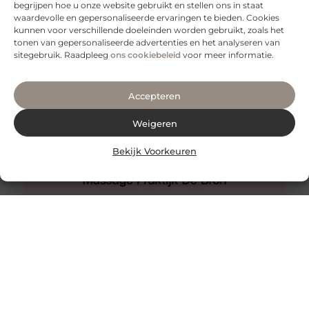
begrijpen hoe u onze website gebruikt en stellen ons in staat
Slangenboor voor boren in hout
waardevolle en gepersonaliseerde ervaringen te bieden. Cookies
Een slangenboor is een gereedschap dat wordt
kunnen voor verschillende doeleinden worden gebruikt, zoals het
gebruikt om gaten in hout te boren. Het is een
tonen van gepersonaliseerde advertenties en het analyseren van
handgereedschap met een
sitegebruik. Raadpleeg
ons cookiebeleid
voor meer informatie.
Accepteren
Weigeren
Bekijk Voorkeuren
Hijama Den Haag
Een behandeling van hijama cupping in Den Haag waar
u nooit teleurgesteld van zult worden.
Wetenschappelijke onderzoeken ondersteunen het. De