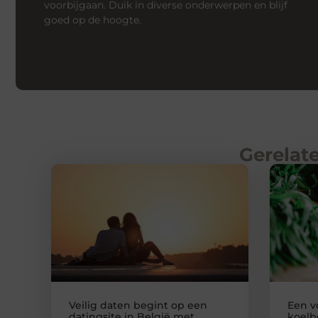
voorbijgaan. Duik in diverse onderwerpen en blijf
goed op de hoogte.
Gerelate
Veilig daten begint op een
Een v
datingsite in België met
koelb