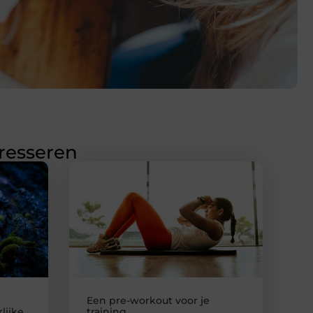
eresseren
Een pre-workout voor je
lijke
training