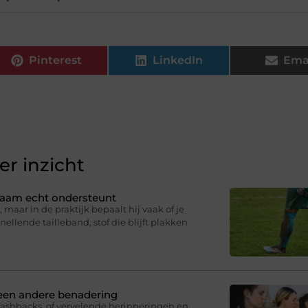
Pinterest
LinkedIn
Ema
r inzicht
ichaam echt ondersteunt
 maar in de praktijk bepaalt hij vaak of je
knellende tailleband, stof die blijft plakken
 een andere benadering
lashbacks, of vervelende herinneringen en