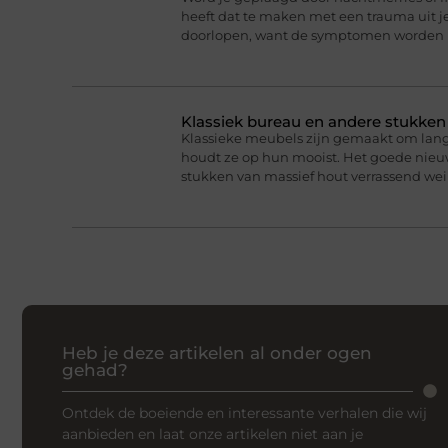
heeft dat te maken met een trauma uit je
doorlopen, want de symptomen worden 
Klassiek bureau en andere stukke
Klassieke meubels zijn gemaakt om lan
houdt ze op hun mooist. Het goede nieuw
stukken van massief hout verrassend we
Heb je deze artikelen al onder ogen
gehad?
Ontdek de boeiende en interessante verhalen die wij
aanbieden en laat onze artikelen niet aan je