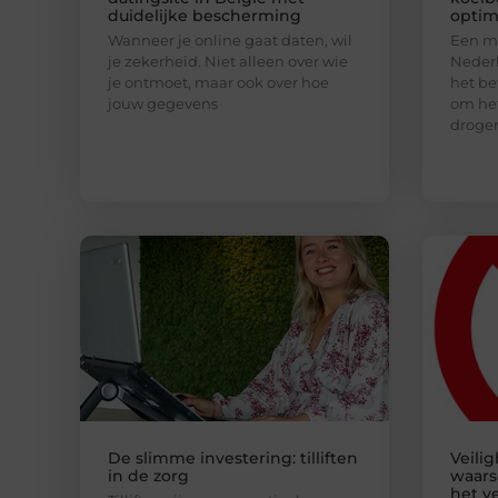
duidelijke bescherming
optim
Wanneer je online gaat daten, wil
Een mo
je zekerheid. Niet alleen over wie
Nederl
je ontmoet, maar ook over hoe
het be
jouw gegevens
om het
droge
De slimme investering: tilliften
Veili
in de zorg
waars
het v