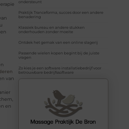
ondersteunt
herapie
Praktijk Tranceforma, succes door een andere
benadering
van
 u
Klassiek bureau en andere stukken
gen
onderhouden zonder moeite
Ontdek het gemak van een online slagerij
Passende wielen kopen begint bij de juiste
vragen
en
Zo kies je een software installatiebedrijf voor
ideren
betrouwbare bedrijfssoftware
en van
anier
rchem,
en en