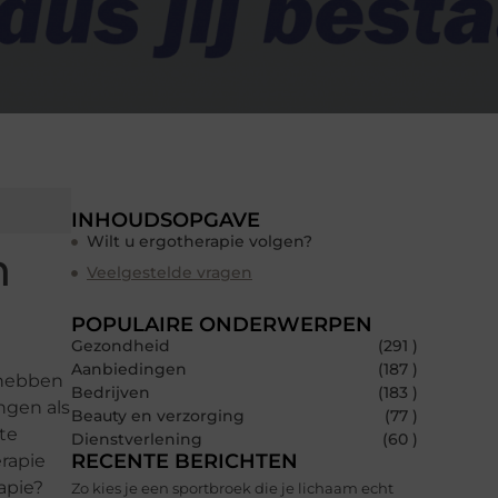
INHOUDSOPGAVE
Wilt u ergotherapie volgen?
n
Veelgestelde vragen
POPULAIRE ONDERWERPEN
Gezondheid
(291 )
Aanbiedingen
(187 )
 hebben
Bedrijven
(183 )
ngen als
Beauty en verzorging
(77 )
te
Dienstverlening
(60 )
RECENTE BERICHTEN
erapie
rapie?
Zo kies je een sportbroek die je lichaam echt