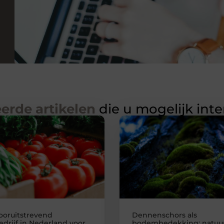
erde artikelen
die u mogelijk int
ooruitstrevend
Dennenschors als
edrijf in Nederland voor
bodembedekking: natuur