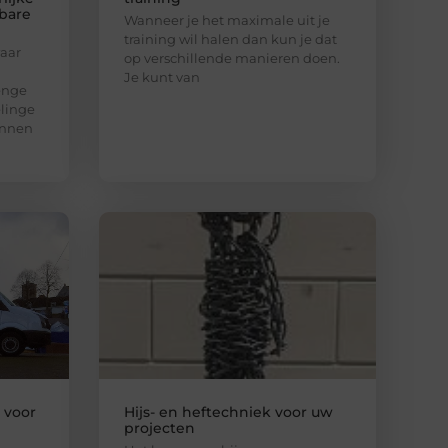
bare
Wanneer je het maximale uit je
training wil halen dan kun je dat
aar
op verschillende manieren doen.
Je kunt van
enge
elinge
unnen
l voor
Hijs- en heftechniek voor uw
projecten