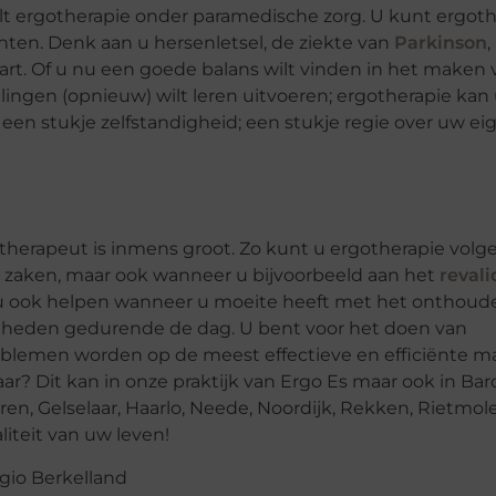
valt ergotherapie onder paramedische zorg. U kunt ergot
hten. Denk aan u hersenletsel, de ziekte van
Parkinson
,
rt. Of u nu een goede balans wilt vinden in het maken 
lingen (opnieuw) wilt leren uitvoeren; ergotherapie kan
 een stukje zelfstandigheid; een stukje regie over uw ei
therapeut is inmens groot. Zo kunt u ergotherapie volg
 zaken, maar ook wanneer u bijvoorbeeld aan het
reval
u ook helpen wanneer u moeite heeft met het onthoud
igheden gedurende de dag. U bent voor het doen van
roblemen worden op de meest effectieve en efficiënte m
ar? Dit kan in onze praktijk van Ergo Es maar ook in Ba
ren, Gelselaar, Haarlo, Neede, Noordijk, Rekken, Rietmol
iteit van uw leven!