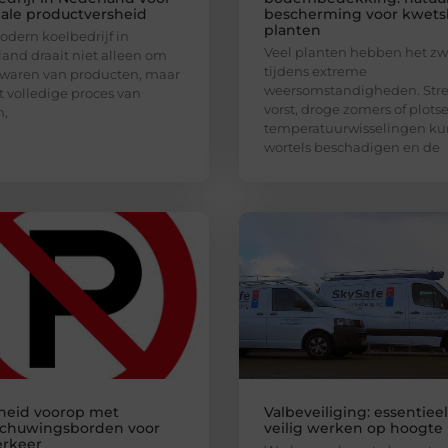
ale productversheid
bescherming voor kwets
planten
dern koelbedrijf in
Veel planten hebben het zw
and draait niet alleen om
tijdens extreme
waren van producten, maar
weersomstandigheden. Str
 volledige proces van
vorst, droge zomers of plots
n,
temperatuurwisselingen k
wortels beschadigen en de
gheid voorop met
Valbeveiliging: essentiee
chuwingsborden voor
veilig werken op hoogte
erkeer