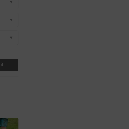
▼
▼
▼
il