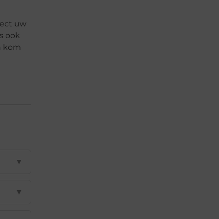
rect uw
ss ook
en kom
▼
▼