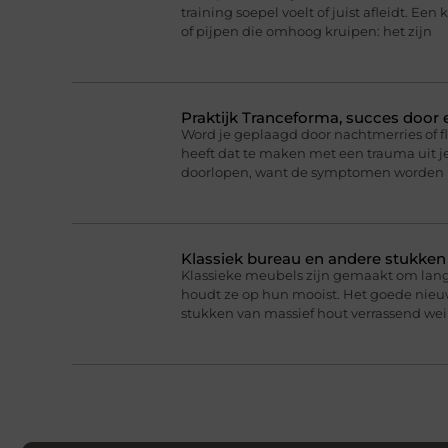
training soepel voelt of juist afleidt. Een 
of pijpen die omhoog kruipen: het zijn
Praktijk Tranceforma, succes door
Word je geplaagd door nachtmerries of f
heeft dat te maken met een trauma uit je
doorlopen, want de symptomen worden 
Klassiek bureau en andere stukke
Klassieke meubels zijn gemaakt om lan
houdt ze op hun mooist. Het goede nieuw
stukken van massief hout verrassend we