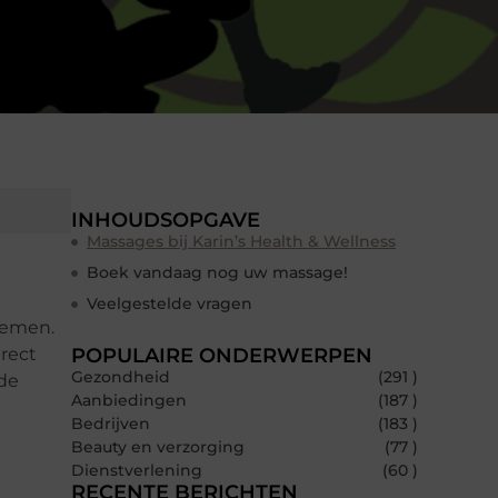
INHOUDSOPGAVE
Massages bij Karin’s Health & Wellness
Boek vandaag nog uw massage!
Veelgestelde vragen
nemen.
rect
POPULAIRE ONDERWERPEN
Gezondheid
(291 )
 de
Aanbiedingen
(187 )
Bedrijven
(183 )
Beauty en verzorging
(77 )
Dienstverlening
(60 )
RECENTE BERICHTEN