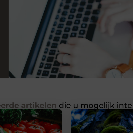
erde artikelen
die u mogelijk int