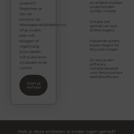
en andere stukken
anderen?
onderhouden
Registreer je
zonder moeite
dan als
schrijver op
Ontdek het
Massagepraktijkdebron.nl.
gemak van een
Of je nu één
online slagerij
keer wilt
bloggen of
Passende wielen
kopen begint bij
regelmatig
de juiste vragen
jouw ideeën
wilt publiceren:
Zo kies je een
wij bieden je de
software
ruimte.
installatiebedrijf
voor betrouwbare
bedrijfssoftware
Deel je
verhaal
Heb je deze artikelen al onder ogen gehad?