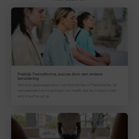
Praktijk Tranceforma, succes door een andere
benadering
Word je geplaagd door nachtmerries of flashbacks, of
vervelende herinneringen en heeft dat te maken met
een trauma uit je