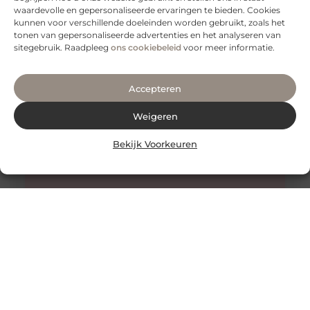
Een gezonde en sterke rug is essentieel voor een goed
waardevolle en gepersonaliseerde ervaringen te bieden. Cookies
functioneren van je lichaam. Het is niet alleen belangrijk
kunnen voor verschillende doeleinden worden gebruikt, zoals het
voor
tonen van gepersonaliseerde advertenties en het analyseren van
sitegebruik. Raadpleeg
ons cookiebeleid
voor meer informatie.
Accepteren
Weigeren
Bekijk Voorkeuren
Honing: Een Natuurlijk Wonder voor de Huidverzorging
De Onverwachte Voordelen van Honing voor de Huid
Honing staat al eeuwenlang bekend als een zoete
lekkernij en een natuurlijk