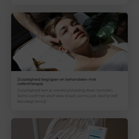
Duizeligheid begrijpen en behandelen met
oefentherapie
Duizeligheid kan je wereld plotseling doen kantelen.
Soms voelt het alsof alles draait, soms juist alsof je zelf
beweegt terwijl