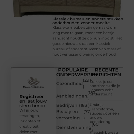
Klassiek bureau en andere stukken
onderhouden zonder moeite
Klassieke meubels zijn gemaakt om
lang mee te gaan, maar een beetje
aandacht houdt ze op hun mooist. Het
goede nieuws is dat een klassiek
bureau of andere stukken van massief
hout verrassend weinig onderhoud
POPULAIRE
RECENTE
ONDERWERPEN
BERICHTEN
(291
Zo kies je een
Gezondheid
sportbroek die je
)
lichaam echt
(187
ondersteunt
Aanbiedingen
Registreer
)
en laat jouw
stem horen
Bedrijven
(183 )
Praktijk
Tranceforma,
Wil jij jouw
Beauty en
(77
succes door een
ervaringen,
verzorging
)
andere
inzichten of
benadering
(60
creativiteit
Dienstverlening
)
delen met
Klassiek bureau