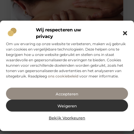
Wij respecteren uw
privacy
Om uw ervaring op onze website te verbeteren, maken wij gebruik
van cookies en vergelijkbare technologieën. Deze helpen ons te
Tips voor een goede rug
begrijpen hoe u onze website gebruikt en stellen ons in staat
Een gezonde en sterke rug is essentieel voor een goed
waardevolle en gepersonaliseerde ervaringen te bieden. Cookies
functioneren van je lichaam. Het is niet alleen belangrijk
kunnen voor verschillende doeleinden worden gebruikt, zoals het
voor
tonen van gepersonaliseerde advertenties en het analyseren van
sitegebruik. Raadpleeg
ons cookiebeleid
voor meer informatie.
Accepteren
Weigeren
Bekijk Voorkeuren