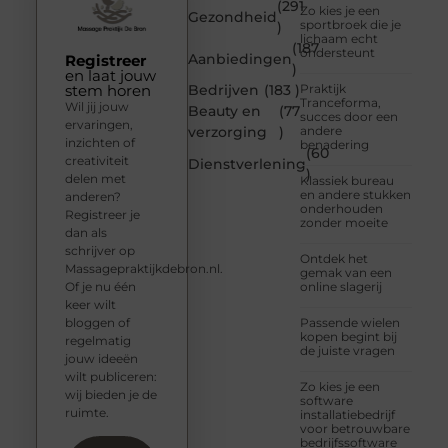
(291
Zo kies je een
Gezondheid
sportbroek die je
)
lichaam echt
(187
ondersteunt
Aanbiedingen
Registreer
)
en laat jouw
stem horen
Bedrijven
(183 )
Praktijk
Tranceforma,
Wil jij jouw
Beauty en
(77
succes door een
ervaringen,
verzorging
)
andere
inzichten of
benadering
(60
creativiteit
Dienstverlening
)
delen met
Klassiek bureau
en andere stukken
anderen?
onderhouden
Registreer je
zonder moeite
dan als
schrijver op
Ontdek het
Massagepraktijkdebron.nl.
gemak van een
Of je nu één
online slagerij
keer wilt
bloggen of
Passende wielen
kopen begint bij
regelmatig
de juiste vragen
jouw ideeën
wilt publiceren:
Zo kies je een
wij bieden je de
software
ruimte.
installatiebedrijf
voor betrouwbare
bedrijfssoftware