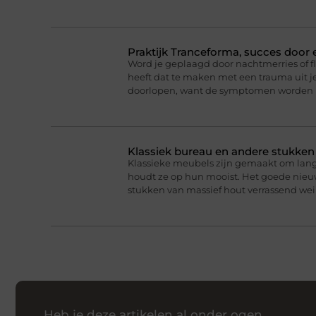
Praktijk Tranceforma, succes door
Word je geplaagd door nachtmerries of f
heeft dat te maken met een trauma uit je
doorlopen, want de symptomen worden 
Klassiek bureau en andere stukke
Klassieke meubels zijn gemaakt om lan
houdt ze op hun mooist. Het goede nieuw
stukken van massief hout verrassend we
Heb je deze artikelen al onder ogen