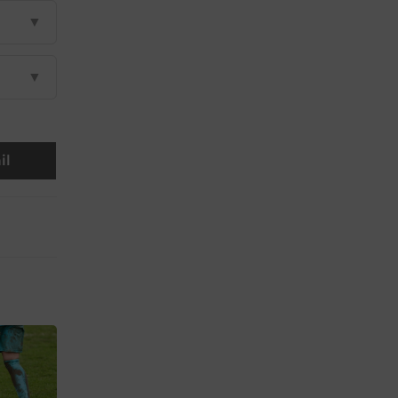
▼
▼
il