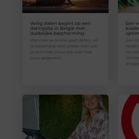
Veilig daten begint op een
Een v
datingsite in België met
koelb
duidelijke bescherming
optim
Wanneer je online gaat daten, wil
Een mo
je zekerheid. Niet alleen over wie
Nederl
je ontmoet, maar ook over hoe
het be
jouw gegevens
om het
droge