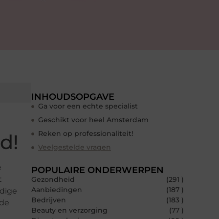
INHOUDSOPGAVE
Ga voor een echte specialist
Geschikt voor heel Amsterdam
Reken op professionaliteit!
d!
Veelgestelde vragen
e
POPULAIRE ONDERWERPEN
t
Gezondheid
(291 )
Aanbiedingen
(187 )
ndige
Bedrijven
(183 )
 de
Beauty en verzorging
(77 )