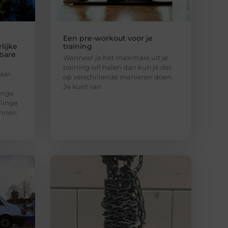
Een pre-workout voor je
lijke
training
bare
Wanneer je het maximale uit je
training wil halen dan kun je dat
aar
op verschillende manieren doen.
Je kunt van
enge
elinge
unnen