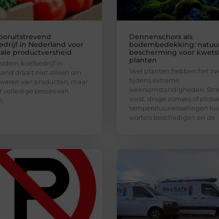
ooruitstrevend
Dennenschors als
edrijf in Nederland voor
bodembedekking: natuur
ale productversheid
bescherming voor kwets
planten
dern koelbedrijf in
Veel planten hebben het zw
and draait niet alleen om
tijdens extreme
waren van producten, maar
weersomstandigheden. Str
 volledige proces van
vorst, droge zomers of plots
n,
temperatuurwisselingen k
wortels beschadigen en de