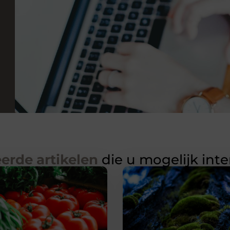
erde artikelen
die u mogelijk int