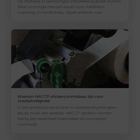
De interesse in persoonlijke ontwikkeling groeit al jaren.
Waar sommige mensen kiezen voor meditatie,
coaching of mindfulness, kijken anderen naar
Waarom HACCP-stickers onmisbaar zijn voor
voedselveiligheid
In een professionele keuken is voedselveiligheid geen
keuze, maar een vereiste. HACCP-stickers vormen
hierbij een essentieel hulpmiddel om processen
inzichtelijk