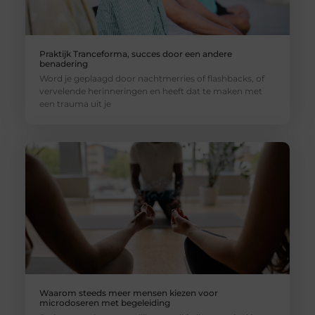
Praktijk Tranceforma, succes door een andere
benadering
Word je geplaagd door nachtmerries of flashbacks, of
vervelende herinneringen en heeft dat te maken met
een trauma uit je
Waarom steeds meer mensen kiezen voor
microdoseren met begeleiding