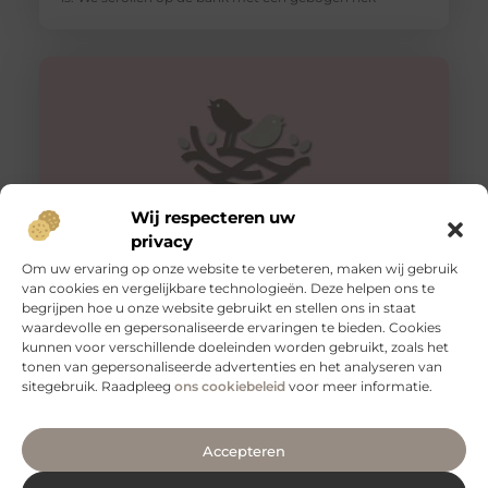
Wij respecteren uw
privacy
Om uw ervaring op onze website te verbeteren, maken wij gebruik
van cookies en vergelijkbare technologieën. Deze helpen ons te
Tips voor een goede rug
begrijpen hoe u onze website gebruikt en stellen ons in staat
Een gezonde en sterke rug is essentieel voor een goed
waardevolle en gepersonaliseerde ervaringen te bieden. Cookies
functioneren van je lichaam. Het is niet alleen belangrijk
kunnen voor verschillende doeleinden worden gebruikt, zoals het
voor
tonen van gepersonaliseerde advertenties en het analyseren van
sitegebruik. Raadpleeg
ons cookiebeleid
voor meer informatie.
Accepteren