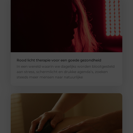
Rood licht therapie voor een goede gezondheid
In een wereld waarin we dagelijks worden blootgesteld
aan stress, schermlicht en drukke agenda’s, zoeken
steeds meer mensen naar natuurlijke