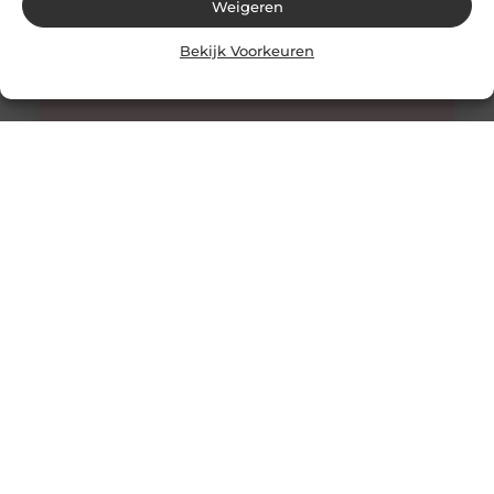
Weigeren
Bekijk Voorkeuren
Honing: Een Natuurlijk Wonder voor de Huidverzorging
De Onverwachte Voordelen van Honing voor de Huid
Honing staat al eeuwenlang bekend als een zoete
lekkernij en een natuurlijk