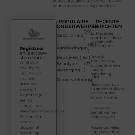
bureau of andere stukken van massief
hout verrassend weinig onderhoud
POPULAIRE
RECENTE
ONDERWERPEN
BERICHTEN
(291
Zo kies je een
Gezondheid
sportbroek die je
)
lichaam echt
(187
ondersteunt
Aanbiedingen
Registreer
)
en laat jouw
stem horen
Bedrijven
(183 )
Praktijk
Tranceforma,
Wil jij jouw
Beauty en
(77
succes door een
ervaringen,
verzorging
)
andere
inzichten of
benadering
(60
creativiteit
Dienstverlening
)
delen met
Klassiek bureau
en andere stukken
anderen?
onderhouden
Registreer je
zonder moeite
dan als
schrijver op
Ontdek het
Massagepraktijkdebron.nl.
gemak van een
Of je nu één
online slagerij
keer wilt
bloggen of
Passende wielen
kopen begint bij
regelmatig