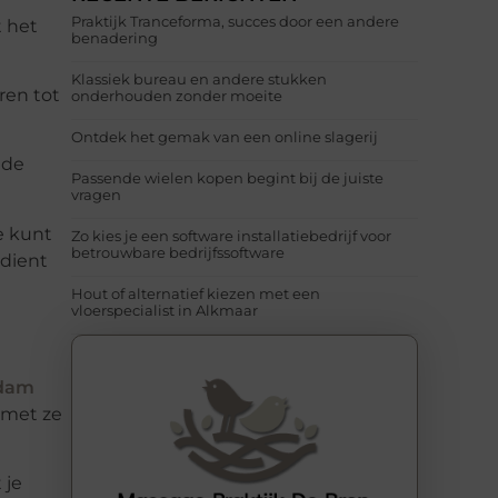
Praktijk Tranceforma, succes door een andere
t het
benadering
Klassiek bureau en andere stukken
ren tot
onderhouden zonder moeite
Ontdek het gemak van een online slagerij
ide
Passende wielen kopen begint bij de juiste
vragen
e kunt
Zo kies je een software installatiebedrijf voor
betrouwbare bedrijfssoftware
rdient
Hout of alternatief kiezen met een
vloerspecialist in Alkmaar
rdam
 met ze
 je