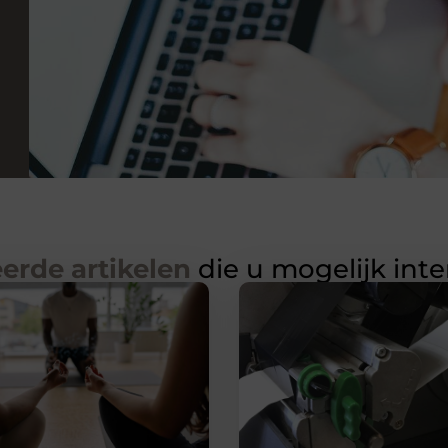
erde artikelen
die u mogelijk int