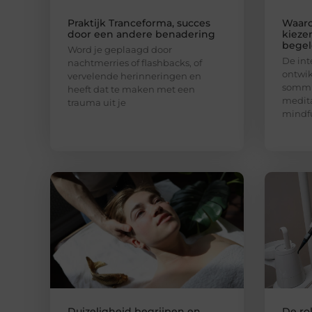
Praktijk Tranceforma, succes
Waar
door een andere benadering
kieze
begel
Word je geplaagd door
De int
nachtmerries of flashbacks, of
ontwik
vervelende herinneringen en
sommi
heeft dat te maken met een
medita
trauma uit je
mindfu
Duizeligheid begrijpen en
De ro