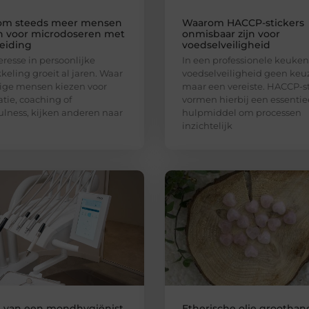
om steeds meer mensen
Waarom HACCP-stickers
n voor microdoseren met
onmisbaar zijn voor
eiding
voedselveiligheid
eresse in persoonlijke
In een professionele keuken 
keling groeit al jaren. Waar
voedselveiligheid geen keu
ge mensen kiezen voor
maar een vereiste. HACCP-st
tie, coaching of
vormen hierbij een essentie
lness, kijken anderen naar
hulpmiddel om processen
inzichtelijk
l van een mondhygiënist
Etherische olie groothan