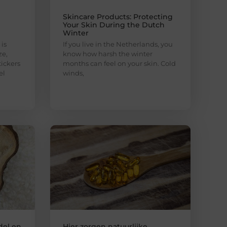
Skincare Products: Protecting
Your Skin During the Dutch
Winter
is
If you live in the Netherlands, you
ze,
know how harsh the winter
ickers
months can feel on your skin. Cold
el
winds,
del en
Hier zorgen natuurlijke