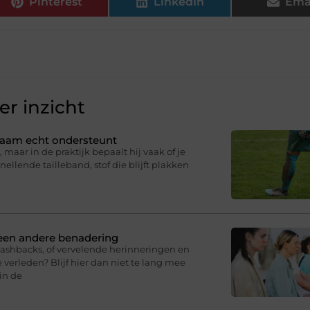
Pinterest
LinkedIn
Ema
r inzicht
ichaam echt ondersteunt
 maar in de praktijk bepaalt hij vaak of je
knellende tailleband, stof die blijft plakken
 een andere benadering
lashbacks, of vervelende herinneringen en
 verleden? Blijf hier dan niet te lang mee
in de