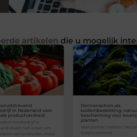
erde artikelen
die u mogelijk int
ooruitstrevend
Dennenschors als
edrijf in Nederland voor
bodembedekking: natuur
ale productversheid
bescherming voor kwets
planten
dern koelbedrijf in
Veel planten hebben het zw
and draait niet alleen om
tijdens extreme
waren van producten, maar