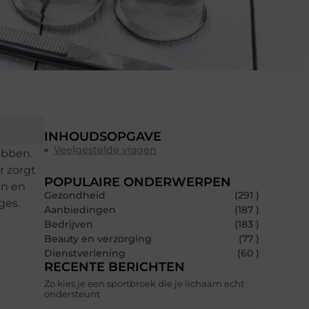
INHOUDSOPGAVE
Veelgestelde vragen
ebben.
r zorgt
POPULAIRE ONDERWERPEN
en en
Gezondheid
(291 )
ges.
Aanbiedingen
(187 )
Bedrijven
(183 )
Beauty en verzorging
(77 )
Dienstverlening
(60 )
RECENTE BERICHTEN
Zo kies je een sportbroek die je lichaam echt
ondersteunt