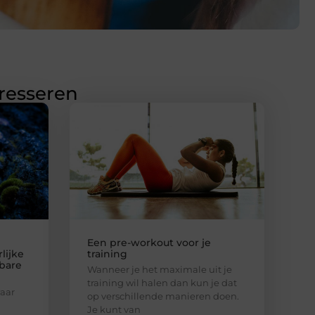
eresseren
Een pre-workout voor je
lijke
training
bare
Wanneer je het maximale uit je
training wil halen dan kun je dat
aar
op verschillende manieren doen.
Je kunt van