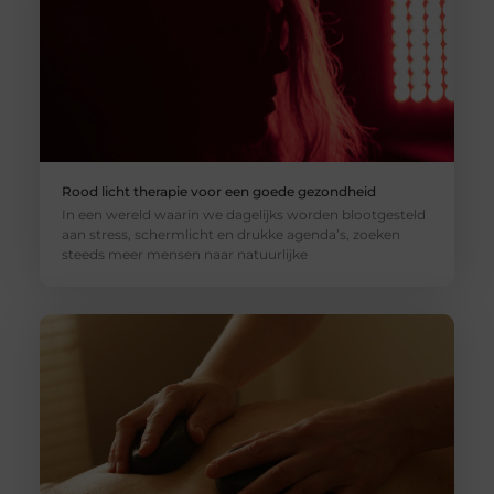
Rood licht therapie voor een goede gezondheid
In een wereld waarin we dagelijks worden blootgesteld
aan stress, schermlicht en drukke agenda’s, zoeken
steeds meer mensen naar natuurlijke