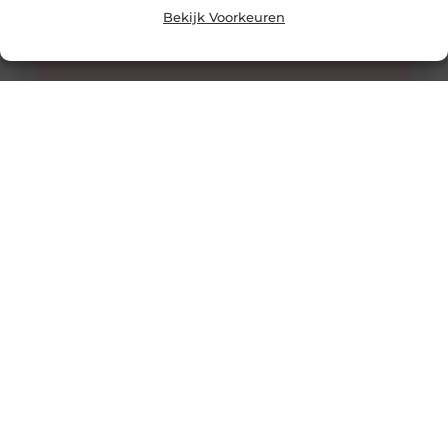
Bekijk Voorkeuren
Honing: Een Natuurlijk Wonder voor de Huidverzorging
De Onverwachte Voordelen van Honing voor de Huid
Honing staat al eeuwenlang bekend als een zoete
lekkernij en een natuurlijk
Tandheelkunde voor Kinderen in Amsterdam: Het