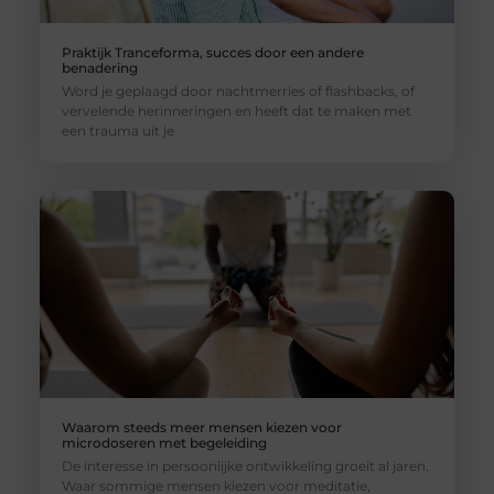
Praktijk Tranceforma, succes door een andere
benadering
Word je geplaagd door nachtmerries of flashbacks, of
vervelende herinneringen en heeft dat te maken met
een trauma uit je
Waarom steeds meer mensen kiezen voor
microdoseren met begeleiding
De interesse in persoonlijke ontwikkeling groeit al jaren.
Waar sommige mensen kiezen voor meditatie,