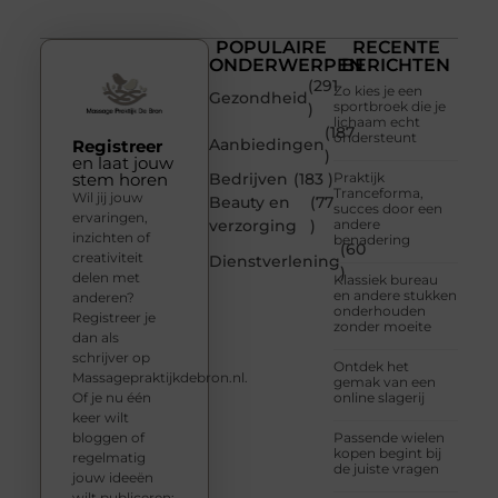
POPULAIRE
RECENTE
ONDERWERPEN
BERICHTEN
(291
Zo kies je een
Gezondheid
sportbroek die je
)
lichaam echt
(187
ondersteunt
Aanbiedingen
Registreer
)
en laat jouw
stem horen
Bedrijven
(183 )
Praktijk
Tranceforma,
Wil jij jouw
Beauty en
(77
succes door een
ervaringen,
verzorging
)
andere
inzichten of
benadering
(60
creativiteit
Dienstverlening
)
delen met
Klassiek bureau
en andere stukken
anderen?
onderhouden
Registreer je
zonder moeite
dan als
schrijver op
Ontdek het
Massagepraktijkdebron.nl.
gemak van een
Of je nu één
online slagerij
keer wilt
bloggen of
Passende wielen
kopen begint bij
regelmatig
de juiste vragen
jouw ideeën
wilt publiceren: