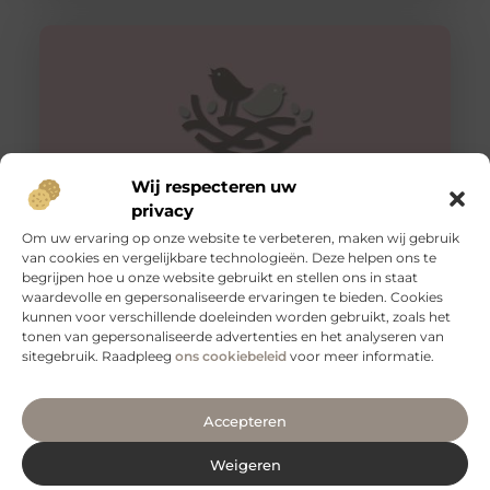
Wij respecteren uw
privacy
Om uw ervaring op onze website te verbeteren, maken wij gebruik
van cookies en vergelijkbare technologieën. Deze helpen ons te
Tips voor een goede rug
begrijpen hoe u onze website gebruikt en stellen ons in staat
Een gezonde en sterke rug is essentieel voor een goed
waardevolle en gepersonaliseerde ervaringen te bieden. Cookies
functioneren van je lichaam. Het is niet alleen belangrijk
kunnen voor verschillende doeleinden worden gebruikt, zoals het
voor
tonen van gepersonaliseerde advertenties en het analyseren van
sitegebruik. Raadpleeg
ons cookiebeleid
voor meer informatie.
Accepteren
Weigeren