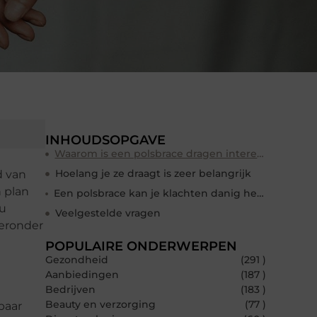
INHOUDSOPGAVE
Waarom is een polsbrace dragen interessant?
Hoelang je ze draagt is zeer belangrijk
d van
 plan
Een polsbrace kan je klachten danig helpen verminderen
nu
Veelgestelde vragen
ieronder
POPULAIRE ONDERWERPEN
Gezondheid
(291 )
Aanbiedingen
(187 )
Bedrijven
(183 )
Beauty en verzorging
(77 )
baar