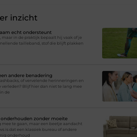
r inzicht
ichaam echt ondersteunt
 maar in de praktijk bepaalt hij vaak of je
knellende tailleband, stof die blijft plakken
 een andere benadering
lashbacks, of vervelende herinneringen en
 verleden? Blijf hier dan niet te lang mee
in de
n onderhouden zonder moeite
g mee te gaan, maar een beetje aandacht
s is dat een klassiek bureau of andere
inig onderhoud