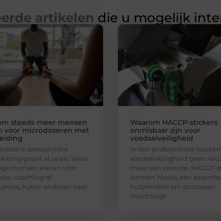
erde artikelen
die u mogelijk int
om steeds meer mensen
Waarom HACCP-stickers
n voor microdoseren met
onmisbaar zijn voor
eiding
voedselveiligheid
eresse in persoonlijke
In een professionele keuken 
keling groeit al jaren. Waar
voedselveiligheid geen keu
ge mensen kiezen voor
maar een vereiste. HACCP-st
tie, coaching of
vormen hierbij een essentie
lness, kijken anderen naar
hulpmiddel om processen
inzichtelijk