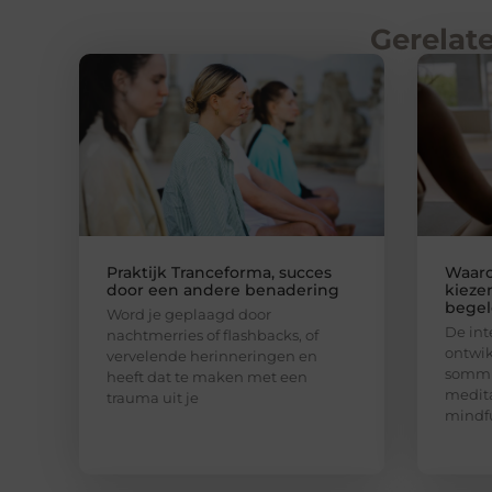
Gerelate
Praktijk Tranceforma, succes
Waar
door een andere benadering
kieze
begel
Word je geplaagd door
De int
nachtmerries of flashbacks, of
ontwik
vervelende herinneringen en
sommi
heeft dat te maken met een
medita
trauma uit je
mindfu