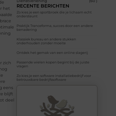
Dienstverlening
(60 )
nde
RECENTE BERICHTEN
r het
Zo kies je een sportbroek die je lichaam echt
paalde
ondersteunt
 brace
Praktijk Tranceforma, succes door een andere
ptimale
benadering
ening
Klassiek bureau en andere stukken
onderhouden zonder moeite
Ontdek het gemak van een online slagerij
Passende wielen kopen begint bij de juiste
r zich
vragen
 nog
ce
Zo kies je een software installatiebedrijf voor
betrouwbare bedrijfssoftware
ere
og eens
 blijft
ot deel