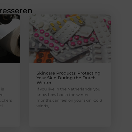
eresseren
Skincare Products: Protecting
Your Skin During the Dutch
Winter
is
If you live in the Netherlands, you
ze,
know how harsh the winter
ickers
months can feel on your skin. Cold
el
winds,