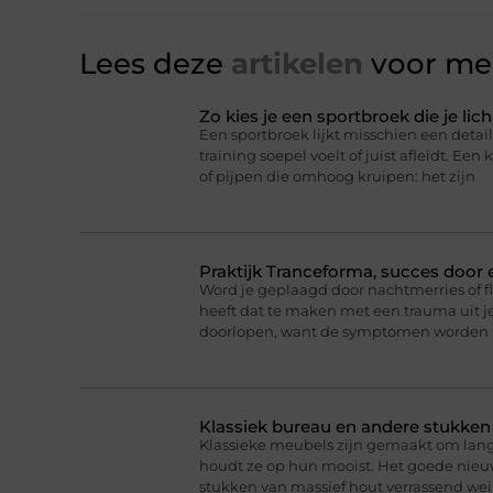
Lees deze
artikelen
voor mee
Zo kies je een sportbroek die je l
Een sportbroek lijkt misschien een detail,
training soepel voelt of juist afleidt. Een 
of pijpen die omhoog kruipen: het zijn
Praktijk Tranceforma, succes door
Word je geplaagd door nachtmerries of f
heeft dat te maken met een trauma uit je
doorlopen, want de symptomen worden 
Klassiek bureau en andere stukke
Klassieke meubels zijn gemaakt om lan
houdt ze op hun mooist. Het goede nieuw
stukken van massief hout verrassend we