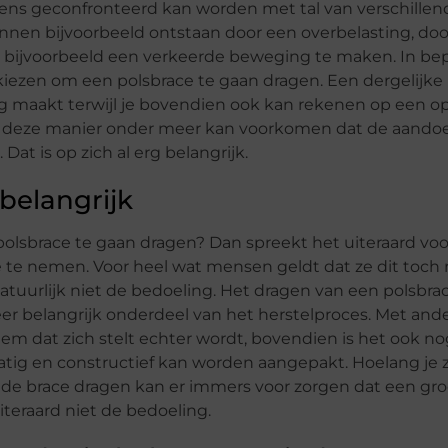
ls mens geconfronteerd kan worden met tal van verschille
nen bijvoorbeeld ontstaan door een overbelasting, doo
bijvoorbeeld een verkeerde beweging te maken. In be
 kiezen om een polsbrace te gaan dragen. Een dergelijke
 maakt terwijl je bovendien ook kan rekenen op een o
 op deze manier onder meer kan voorkomen dat de aando
at is op zich al erg belangrijk.
 belangrijk
polsbrace te gaan dragen? Dan spreekt het uiteraard voo
te te nemen. Voor heel wat mensen geldt dat ze dit toch
natuurlijk niet de bedoeling. Het dragen van een polsbra
eer belangrijk onderdeel van het herstelproces. Met and
eem dat zich stelt echter wordt, bovendien is het ook n
tig en constructief kan worden aangepakt. Hoelang je ze
rt de brace dragen kan er immers voor zorgen dat een gro
uiteraard niet de bedoeling.