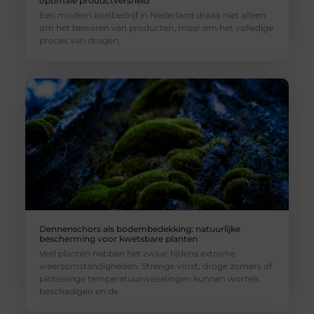
optimale productversheid
Een modern koelbedrijf in Nederland draait niet alleen
om het bewaren van producten, maar om het volledige
proces van drogen,
Dennenschors als bodembedekking: natuurlijke
bescherming voor kwetsbare planten
Veel planten hebben het zwaar tijdens extreme
weersomstandigheden. Strenge vorst, droge zomers of
plotselinge temperatuurwisselingen kunnen wortels
beschadigen en de