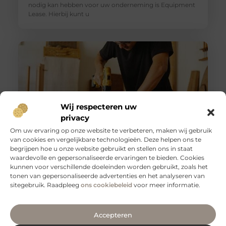
nodig kan hebben voor uw onderneming is Equipment
Lease. Hierbij kunt u
Wij respecteren uw
privacy
Om uw ervaring op onze website te verbeteren, maken wij gebruik
van cookies en vergelijkbare technologieën. Deze helpen ons te
begrijpen hoe u onze website gebruikt en stellen ons in staat
Slangenboor voor boren in hout
waardevolle en gepersonaliseerde ervaringen te bieden. Cookies
Een slangenboor is een gereedschap dat wordt
kunnen voor verschillende doeleinden worden gebruikt, zoals het
gebruikt om gaten in hout te boren. Het is een
tonen van gepersonaliseerde advertenties en het analyseren van
handgereedschap met een
sitegebruik. Raadpleeg
ons cookiebeleid
voor meer informatie.
Accepteren