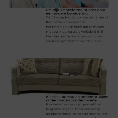
Praktijk Tranceforma, succes door
een andere benadering
Word je geplaagd door nachtmerries of
flashbacks, of vervelende
herinneringen en heeft dat te maken
met een trauma uit je verleden? Blijf
hier dan niet te lang mee doorlopen,
want de symptomen worden in de
Klassiek bureau en andere stukken
onderhouden zonder moeite
Klassieke meubels zijn gemaakt om
lang mee te gaan, maar een beetje
aandacht houdt ze op hun mooist. Het