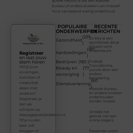
goede nieuws is dat een klassiek
bureau of andere stukken van massief
hout verrassend weinig onderhoud
POPULAIRE
RECENTE
ONDERWERPEN
BERICHTEN
(291
Zo kies je een
Gezondheid
sportbroek die je
)
lichaam echt
(187
ondersteunt
Aanbiedingen
Registreer
)
en laat jouw
stem horen
Bedrijven
(183 )
Praktijk
Tranceforma,
Wil jij jouw
Beauty en
(77
succes door een
ervaringen,
verzorging
)
andere
inzichten of
benadering
(60
creativiteit
Dienstverlening
)
delen met
Klassiek bureau
en andere stukken
anderen?
onderhouden
Registreer je
zonder moeite
dan als
schrijver op
Ontdek het
Massagepraktijkdebron.nl.
gemak van een
Of je nu één
online slagerij
keer wilt
bloggen of
Passende wielen