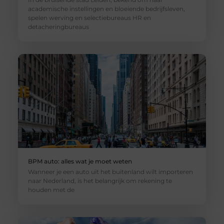
academische instellingen en bloeiende bedrijfsleven,
spelen werving en selectiebureaus HR en
detacheringbureaus
BPM auto: alles wat je moet weten
Wanneer je een auto uit het buitenland wilt importeren
naar Nederland, is het belangrijk om rekening te
houden met de