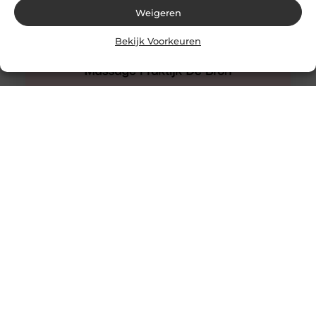
Weigeren
Bekijk Voorkeuren
Hijama Den Haag
Een behandeling van hijama cupping in Den Haag waar
u nooit teleurgesteld van zult worden.
Wetenschappelijke onderzoeken ondersteunen het. De