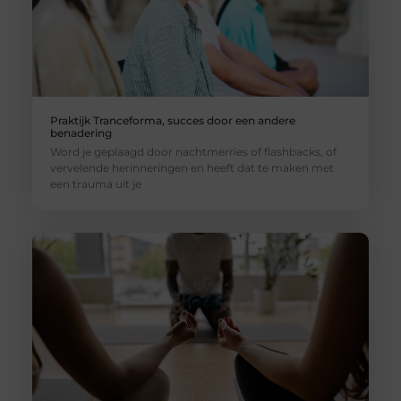
Praktijk Tranceforma, succes door een andere
benadering
Word je geplaagd door nachtmerries of flashbacks, of
vervelende herinneringen en heeft dat te maken met
een trauma uit je