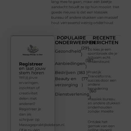
lang mee te gaan, maar een beetje
aandacht houdt ze op hun mooist. Het
goede nieuws is dat een klassiek
bureau of andere stukken van massief
hout verrassend weinig onderhoud
POPULAIRE
RECENTE
ONDERWERPEN
BERICHTEN
(291
Zo kies je een
Gezondheid
sportbroek die je
)
lichaam echt
(187
ondersteunt
Aanbiedingen
Registreer
)
en laat jouw
stem horen
Bedrijven
(183 )
Praktijk
Tranceforma,
Wil jij jouw
Beauty en
(77
succes door een
ervaringen,
verzorging
)
andere
inzichten of
benadering
(60
creativiteit
Dienstverlening
)
delen met
Klassiek bureau
en andere stukken
anderen?
onderhouden
Registreer je
zonder moeite
dan als
schrijver op
Ontdek het
Massagepraktijkdebron.nl.
gemak van een
Of je nu één
online slagerij