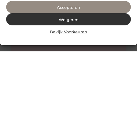
Accepteren
Weigeren
Bekijk Voorkeuren
Honing: Een Natuurlijk Wonder voor de Huidverzorging
De Onverwachte Voordelen van Honing voor de Huid
Honing staat al eeuwenlang bekend als een zoete
lekkernij en een natuurlijk