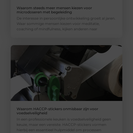
Waarom steeds meer mensen kiezen voor
microdoseren met begeleiding
De interesse in persoonlijke ontwikkeling groeit al jaren.
Waar sommige mensen kiezen voor meditatie,
coaching of mindfulness, kijken anderen naar
Waarom HACCP-stickers onmisbaar zijn voor
voedselveiligheid
In een professionele keuken is voedselveiligheid geen
keuze, maar een vereiste. HACCP-stickers vormen
hierbij een essentieel hulpmiddel om processen