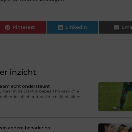
Pinterest
LinkedIn
Ema
r inzicht
ichaam echt ondersteunt
 maar in de praktijk bepaalt hij vaak of je
knellende tailleband, stof die blijft plakken
 een andere benadering