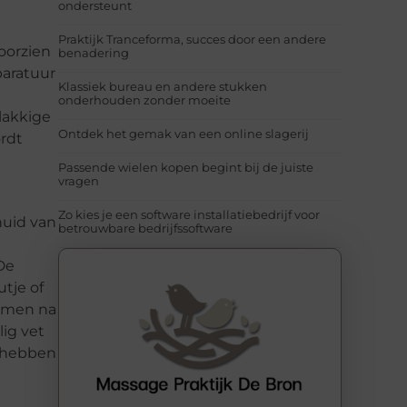
ondersteunt
Praktijk Tranceforma, succes door een andere
oorzien
benadering
paratuur
Klassiek bureau en andere stukken
onderhouden zonder moeite
lakkige
Ontdek het gemak van een online slagerij
ordt
Passende wielen kopen begint bij de juiste
vragen
Zo kies je een software installatiebedrijf voor
huid van
betrouwbare bedrijfssoftware
De
tje of
s men na
ig vet
k hebben