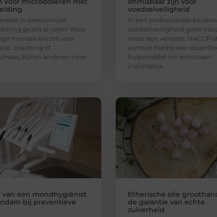
n voor microdoseren met
onmisbaar zijn voor
eiding
voedselveiligheid
eresse in persoonlijke
In een professionele keuken 
keling groeit al jaren. Waar
voedselveiligheid geen keu
ge mensen kiezen voor
maar een vereiste. HACCP-st
tie, coaching of
vormen hierbij een essentie
lness, kijken anderen naar
hulpmiddel om processen
inzichtelijk
l van een mondhygiënist
Etherische olie groothan
andam bij preventieve
de garantie van echte
zuiverheid