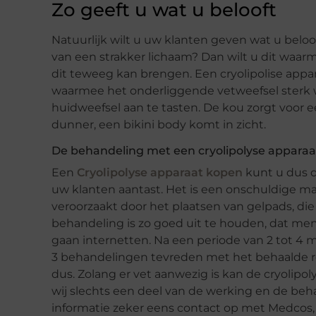
Zo geeft u wat u belooft
Natuurlijk wilt u uw klanten geven wat u beloo
van een strakker lichaam? Dan wilt u dit waa
dit teweeg kan brengen. Een cryolipolise appa
waarmee het onderliggende vetweefsel sterk w
huidweefsel aan te tasten. De kou zorgt voor e
dunner, een bikini body komt in zicht.
De behandeling met een cryolipolyse apparaa
Een
Cryolipolyse apparaat kopen
kunt u dus d
uw klanten aantast. Het is een onschuldige m
veroorzaakt door het plaatsen van gelpads, d
behandeling is zo goed uit te houden, dat men
gaan internetten. Na een periode van 2 tot 4 
3 behandelingen tevreden met het behaalde res
dus. Zolang er vet aanwezig is kan de cryoli
wij slechts een deel van de werking en de be
informatie zeker eens contact op met Medcos, 