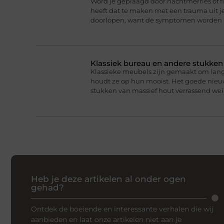
Word je geplaagd door nachtmerries of f
heeft dat te maken met een trauma uit je
doorlopen, want de symptomen worden 
Klassiek bureau en andere stukke
Klassieke meubels zijn gemaakt om lan
houdt ze op hun mooist. Het goede nieuw
stukken van massief hout verrassend we
Heb je deze artikelen al onder ogen
gehad?
Ontdek de boeiende en interessante verhalen die wij
aanbieden en laat onze artikelen niet aan je