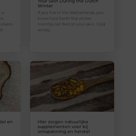
Your Skin During the Dutch
Winter
is
If you live in the Netherlands, you
ze,
know how harsh the winter
ickers
months can feel on your skin. Cold
el
winds,
del en
Hier zorgen natuurlijke
supplementen voor bij
ontspanning en herstel