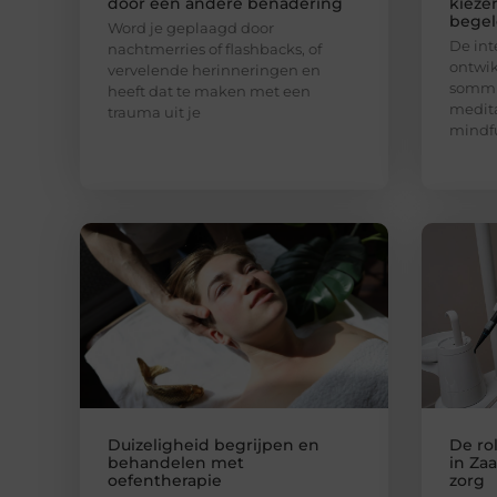
door een andere benadering
kieze
begel
Word je geplaagd door
De int
nachtmerries of flashbacks, of
ontwik
vervelende herinneringen en
sommi
heeft dat te maken met een
medita
trauma uit je
mindfu
Duizeligheid begrijpen en
De ro
behandelen met
in Za
oefentherapie
zorg