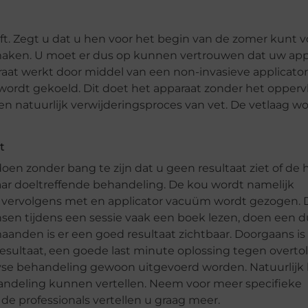
ft. Zegt u dat u hen voor het begin van de zomer kunt v
rmaken. U moet er dus op kunnen vertrouwen dat uw ap
raat werkt door middel van een non-invasieve applicator
ordt gekoeld. Dit doet het apparaat zonder het opperv
en natuurlijk verwijderingsproces van vet. De vetlaag w
t
oen zonder bang te zijn dat u geen resultaat ziet of de 
aar doeltreffende behandeling. De kou wordt namelijk
ie vervolgens met en applicator vacuüm wordt gezogen. 
sen tijdens een sessie vaak een boek lezen, doen een du
maanden is er een goed resultaat zichtbaar. Doorgaans i
ultaat, een goede last minute oplossing tegen overtoll
polyse behandeling gewoon uitgevoerd worden. Natuurlij
handeling kunnen vertellen. Neem voor meer specifieke
de professionals vertellen u graag meer.