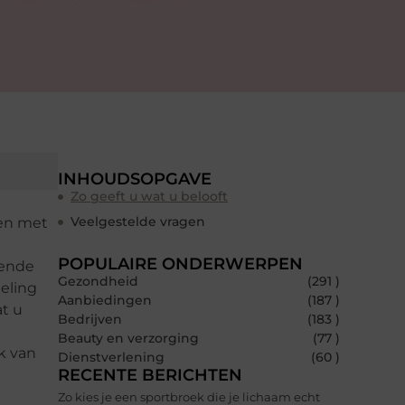
INHOUDSOPGAVE
Zo geeft u wat u belooft
Veelgestelde vragen
en met
POPULAIRE ONDERWERPEN
fende
Gezondheid
(291 )
eling
Aanbiedingen
(187 )
at u
Bedrijven
(183 )
Beauty en verzorging
(77 )
ik van
Dienstverlening
(60 )
RECENTE BERICHTEN
Zo kies je een sportbroek die je lichaam echt