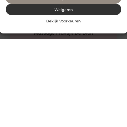
Weigeren
Bekijk Voorkeuren
Hijama Den Haag
Een behandeling van hijama cupping in Den Haag waar
u nooit teleurgesteld van zult worden.
Wetenschappelijke onderzoeken ondersteunen het. De