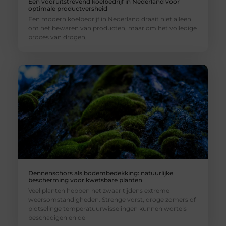
Een vooruitstrevend koelbedrijf in Nederland voor
optimale productversheid
Een modern koelbedrijf in Nederland draait niet alleen
om het bewaren van producten, maar om het volledige
proces van drogen,
Dennenschors als bodembedekking: natuurlijke
bescherming voor kwetsbare planten
Veel planten hebben het zwaar tijdens extreme
weersomstandigheden. Strenge vorst, droge zomers of
plotselinge temperatuurwisselingen kunnen wortels
beschadigen en de