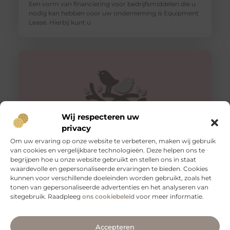
Een vorm van financiering voor bedrijfsmiddelen die u
nodig kan hebben voor uw onderneming is Equipment
Lease. Hierbij kunt u
Wij respecteren uw
privacy
Om uw ervaring op onze website te verbeteren, maken wij gebruik
van cookies en vergelijkbare technologieën. Deze helpen ons te
begrijpen hoe u onze website gebruikt en stellen ons in staat
Slangenboor voor boren in hout
waardevolle en gepersonaliseerde ervaringen te bieden. Cookies
Een slangenboor is een gereedschap dat wordt
kunnen voor verschillende doeleinden worden gebruikt, zoals het
gebruikt om gaten in hout te boren. Het is een
tonen van gepersonaliseerde advertenties en het analyseren van
handgereedschap met een
sitegebruik. Raadpleeg
ons cookiebeleid
voor meer informatie.
Accepteren