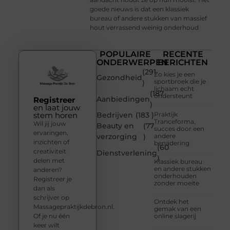
goede nieuws is dat een klassiek
bureau of andere stukken van massief
hout verrassend weinig onderhoud
POPULAIRE
RECENTE
ONDERWERPEN
BERICHTEN
(291
Zo kies je een
Gezondheid
sportbroek die je
)
lichaam echt
(187
ondersteunt
Aanbiedingen
Registreer
)
en laat jouw
stem horen
Bedrijven
(183 )
Praktijk
Tranceforma,
Wil jij jouw
Beauty en
(77
succes door een
ervaringen,
verzorging
)
andere
inzichten of
benadering
(60
creativiteit
Dienstverlening
)
delen met
Klassiek bureau
en andere stukken
anderen?
onderhouden
Registreer je
zonder moeite
dan als
schrijver op
Ontdek het
Massagepraktijkdebron.nl.
gemak van een
Of je nu één
online slagerij
keer wilt