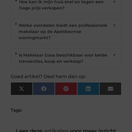
Hoe kan ik mijn huis snel en tegen een
▼
hoge prijs verkopen?
Welke voordelen biedt een professionele
▼
makelaar op de Apeldoornse
woningmarkt?
Is Makelaar Goos beschikbaar voor beide
▼
transacties, koop en verkoop?
Goed artikel? Deel hem dan op:
X
Facebook
Pinterest
LinkedIn
Email
(Twitter)
Tags:
Lees deze
artikelen
voor meer inzicht