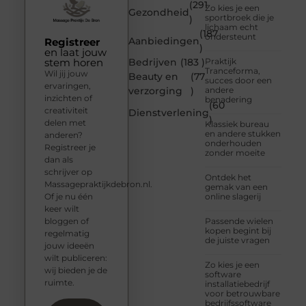
(291
Zo kies je een
Gezondheid
sportbroek die je
)
lichaam echt
(187
ondersteunt
Aanbiedingen
Registreer
)
en laat jouw
stem horen
Bedrijven
(183 )
Praktijk
Tranceforma,
Wil jij jouw
Beauty en
(77
succes door een
ervaringen,
verzorging
)
andere
inzichten of
benadering
(60
creativiteit
Dienstverlening
)
delen met
Klassiek bureau
en andere stukken
anderen?
onderhouden
Registreer je
zonder moeite
dan als
schrijver op
Ontdek het
Massagepraktijkdebron.nl.
gemak van een
Of je nu één
online slagerij
keer wilt
bloggen of
Passende wielen
kopen begint bij
regelmatig
de juiste vragen
jouw ideeën
wilt publiceren:
Zo kies je een
wij bieden je de
software
ruimte.
installatiebedrijf
voor betrouwbare
bedrijfssoftware