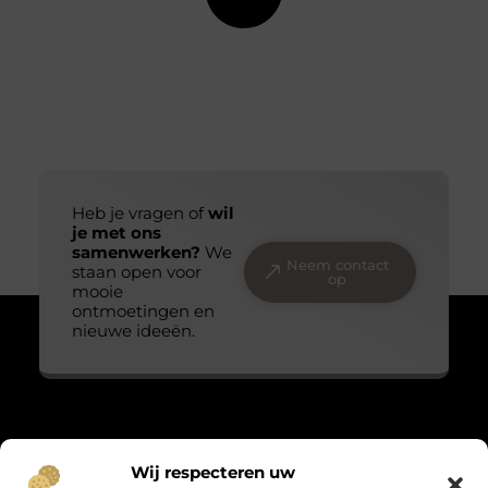
Heb je vragen of
wil
je met ons
samenwerken?
We
Neem contact
staan open voor
op
mooie
ontmoetingen en
nieuwe ideeën.
Over Massage praktijk de bron
Wij respecteren uw
“Teder, echt en met oog voor detail.”