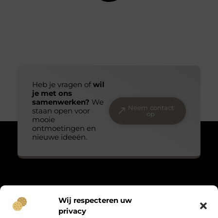
Heb je vragen of
wil
je met ons
samenwerken?
We
Neem contact
staan open voor
op
mooie
ontmoetingen en
nieuwe ideeën.
Over Massage praktijk de bron
Wij respecteren uw
“Teder, echt en met oog voor detail.”
privacy