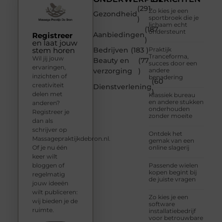
(291
Zo kies je een
Gezondheid
sportbroek die je
)
lichaam echt
(187
ondersteunt
Aanbiedingen
Registreer
)
en laat jouw
stem horen
Bedrijven
(183 )
Praktijk
Tranceforma,
Wil jij jouw
Beauty en
(77
succes door een
ervaringen,
verzorging
)
andere
inzichten of
benadering
(60
creativiteit
Dienstverlening
)
delen met
Klassiek bureau
en andere stukken
anderen?
onderhouden
Registreer je
zonder moeite
dan als
schrijver op
Ontdek het
Massagepraktijkdebron.nl.
gemak van een
Of je nu één
online slagerij
keer wilt
bloggen of
Passende wielen
kopen begint bij
regelmatig
de juiste vragen
jouw ideeën
wilt publiceren:
Zo kies je een
wij bieden je de
software
ruimte.
installatiebedrijf
voor betrouwbare