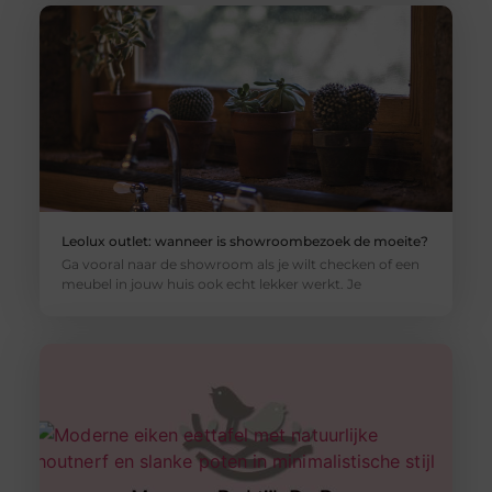
Leolux outlet: wanneer is showroombezoek de moeite?
Ga vooral naar de showroom als je wilt checken of een
meubel in jouw huis ook echt lekker werkt. Je