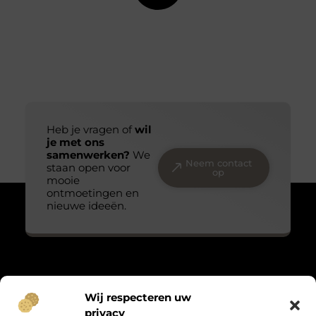
Heb je vragen of
wil
je met ons
samenwerken?
We
Neem contact
staan open voor
op
mooie
ontmoetingen en
nieuwe ideeën.
Over Massage praktijk de bron
Wij respecteren uw
“Teder, echt en met oog voor detail.”
privacy