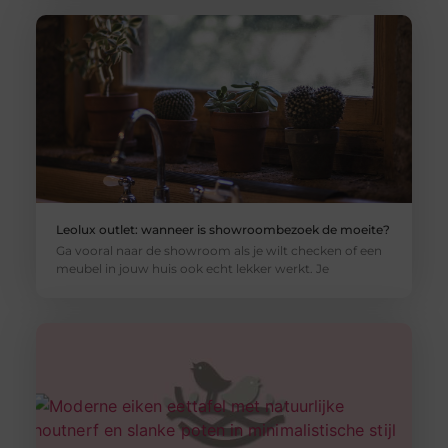
Leolux outlet: wanneer is showroombezoek de moeite?
Ga vooral naar de showroom als je wilt checken of een
meubel in jouw huis ook echt lekker werkt. Je