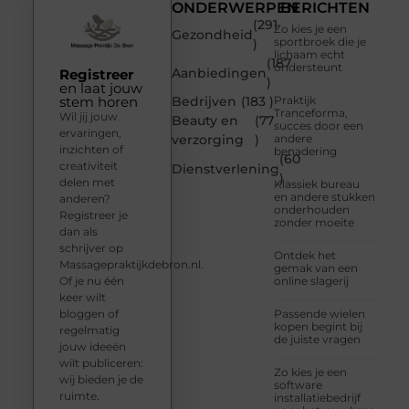
ONDERWERPEN
BERICHTEN
(291
Zo kies je een
Gezondheid
sportbroek die je
)
lichaam echt
(187
ondersteunt
Aanbiedingen
Registreer
)
en laat jouw
stem horen
Bedrijven
(183 )
Praktijk
Tranceforma,
Wil jij jouw
Beauty en
(77
succes door een
ervaringen,
verzorging
)
andere
inzichten of
benadering
(60
creativiteit
Dienstverlening
)
delen met
Klassiek bureau
en andere stukken
anderen?
onderhouden
Registreer je
zonder moeite
dan als
schrijver op
Ontdek het
Massagepraktijkdebron.nl.
gemak van een
Of je nu één
online slagerij
keer wilt
bloggen of
Passende wielen
kopen begint bij
regelmatig
de juiste vragen
jouw ideeën
wilt publiceren:
Zo kies je een
wij bieden je de
software
ruimte.
installatiebedrijf