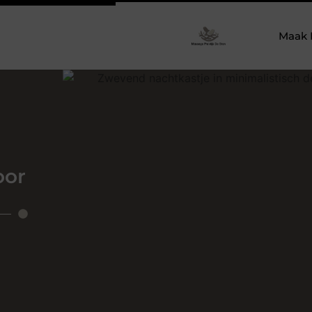
Maak 
oor