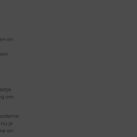
ren en
 een
astje
oeg om
 moderne
 nu je
mme en