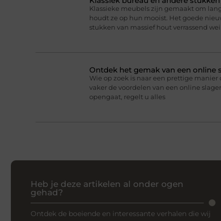
Klassiek bureau en andere stukke
Klassieke meubels zijn gemaakt om lan
houdt ze op hun mooist. Het goede nieuw
stukken van massief hout verrassend we
Ontdek het gemak van een online s
Wie op zoek is naar een prettige manier 
vaker de voordelen van een online slageri
opengaat, regelt u alles
Heb je deze artikelen al onder ogen
gehad?
Ontdek de boeiende en interessante verhalen die wij