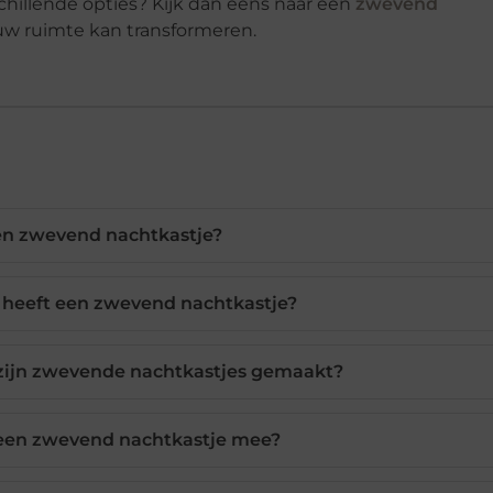
schillende opties? Kijk dan eens naar een
zwevend
w ruimte kan transformeren.
en zwevend nachtkastje?
 heeft een zwevend nachtkastje?
 zijn zwevende nachtkastjes gemaakt?
 een zwevend nachtkastje mee?