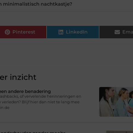
en minimalistisch nachtkastje?
Pinterest
LinkedIn
Ema
r inzicht
 een andere benadering
lashbacks, of vervelende herinneringen en
 verleden? Blijf hier dan niet te lang mee
in de