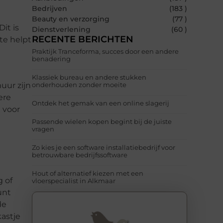
Bedrijven
(183 )
Beauty en verzorging
(77 )
it is
Dienstverlening
(60 )
RECENTE BERICHTEN
te helpt
Praktijk Tranceforma, succes door een andere
benadering
Klassiek bureau en andere stukken
uur zijn
onderhouden zonder moeite
ere
Ontdek het gemak van een online slagerij
 voor
Passende wielen kopen begint bij de juiste
vragen
Zo kies je een software installatiebedrijf voor
betrouwbare bedrijfssoftware
Hout of alternatief kiezen met een
 of
vloerspecialist in Alkmaar
unt
de
astje