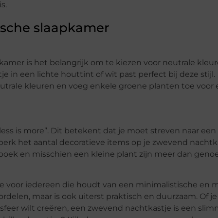
s.
tische slaapkamer
pkamer is het belangrijk om te kiezen voor neutrale kleu
in een lichte houttint of wit past perfect bij deze stijl.
trale kleuren en voeg enkele groene planten toe voor
ess is more”. Dit betekent dat je moet streven naar een
rk het aantal decoratieve items op je zwevend nachtk
oek en misschien een kleine plant zijn meer dan gen
e voor iedereen die houdt van een minimalistische en
ordelen, maar is ook uiterst praktisch en duurzaam. Of je
sfeer wilt creëren, een zwevend nachtkastje is een sli