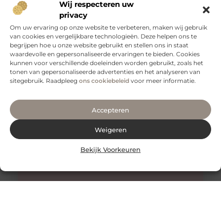
Wij respecteren uw
privacy
Om uw ervaring op onze website te verbeteren, maken wij gebruik
van cookies en vergelijkbare technologieën. Deze helpen ons te
Tips voor een goede rug
begrijpen hoe u onze website gebruikt en stellen ons in staat
Een gezonde en sterke rug is essentieel voor een goed
waardevolle en gepersonaliseerde ervaringen te bieden. Cookies
functioneren van je lichaam. Het is niet alleen belangrijk
kunnen voor verschillende doeleinden worden gebruikt, zoals het
voor
tonen van gepersonaliseerde advertenties en het analyseren van
sitegebruik. Raadpleeg
ons cookiebeleid
voor meer informatie.
Accepteren
Weigeren
Bekijk Voorkeuren
Honing: Een Natuurlijk Wonder voor de Huidverzorging
De Onverwachte Voordelen van Honing voor de Huid
Honing staat al eeuwenlang bekend als een zoete