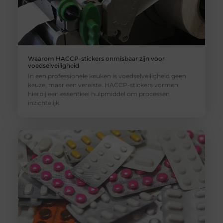
Waarom HACCP-stickers onmisbaar zijn voor
voedselveiligheid
In een professionele keuken is voedselveiligheid geen
keuze, maar een vereiste. HACCP-stickers vormen
hierbij een essentieel hulpmiddel om processen
inzichtelijk