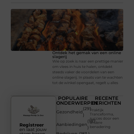
Ontdek het gemak van een online
slagerij
Wie op zoek is naar een prettige manier
om vlees in huis te halen, ontdekt
steeds vaker de voordelen van een
online slagerij. In plaats van te wachten
tot de winkel opengaat, regelt u alles
POPULAIRE
RECENTE
ONDERWERPEN
BERICHTEN
(291
Praktijk
Gezondheid
Tranceforma,
)
succes door een
(187
andere
Aanbiedingen
Registreer
benadering
)
en laat jouw
stem horen
Bedrijven
(183 )