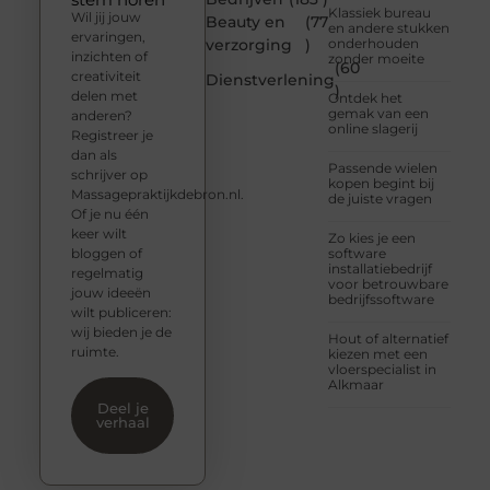
Klassiek bureau
Wil jij jouw
Beauty en
(77
en andere stukken
ervaringen,
verzorging
)
onderhouden
inzichten of
zonder moeite
(60
creativiteit
Dienstverlening
)
delen met
Ontdek het
gemak van een
anderen?
online slagerij
Registreer je
dan als
Passende wielen
schrijver op
kopen begint bij
Massagepraktijkdebron.nl.
de juiste vragen
Of je nu één
keer wilt
Zo kies je een
bloggen of
software
installatiebedrijf
regelmatig
voor betrouwbare
jouw ideeën
bedrijfssoftware
wilt publiceren:
wij bieden je de
Hout of alternatief
ruimte.
kiezen met een
vloerspecialist in
Alkmaar
Deel je
verhaal