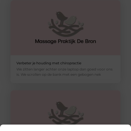
Verbeter je houding met chiropractie
We zitten langer achter onze laptop dan goed voor ons
is. We scrollen op de bank met een gebogen nek