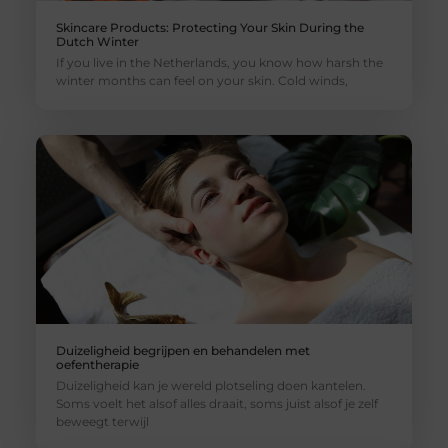
Skincare Products: Protecting Your Skin During the
Dutch Winter
If you live in the Netherlands, you know how harsh the
winter months can feel on your skin. Cold winds,
Duizeligheid begrijpen en behandelen met
oefentherapie
Duizeligheid kan je wereld plotseling doen kantelen.
Soms voelt het alsof alles draait, soms juist alsof je zelf
beweegt terwijl