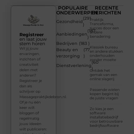
POPULAIRE
RECENTE
ONDERWERPEN
BERICHTEN
(291
Praktijk
Gezondheid
Tranceforma,
)
succes door een
(187
andere
Aanbiedingen
Registreer
benadering
)
en laat jouw
stem horen
Bedrijven
(183 )
Klassiek bureau
Wil jij jouw
Beauty en
(77
en andere stukken
ervaringen,
verzorging
)
onderhouden
inzichten of
zonder moeite
(60
creativiteit
Dienstverlening
)
delen met
Ontdek het
gemak van een
anderen?
online slagerij
Registreer je
dan als
Passende wielen
schrijver op
kopen begint bij
Massagepraktijkdebron.nl.
de juiste vragen
Of je nu één
keer wilt
Zo kies je een
bloggen of
software
installatiebedrijf
regelmatig
voor betrouwbare
jouw ideeën
bedrijfssoftware
wilt publiceren: