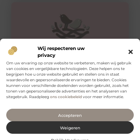
Wij respecteren uw
privacy
Om uw ervaring op onze website te verbeteren, maken wij gebruik
van cookies en vergelijkbare technologieën. Deze helpen ons te
Tips voor een goede rug
begrijpen hoe u onze website gebruikt en stellen ons in staat
Een gezonde en sterke rug is essentieel voor een goed
waardevolle en gepersonaliseerde ervaringen te bieden. Cookies
functioneren van je lichaam. Het is niet alleen belangrijk
kunnen voor verschillende doeleinden worden gebruikt, zoals het
voor
tonen van gepersonaliseerde advertenties en het analyseren van
sitegebruik. Raadpleeg
ons cookiebeleid
voor meer informatie.
Accepteren
Weigeren