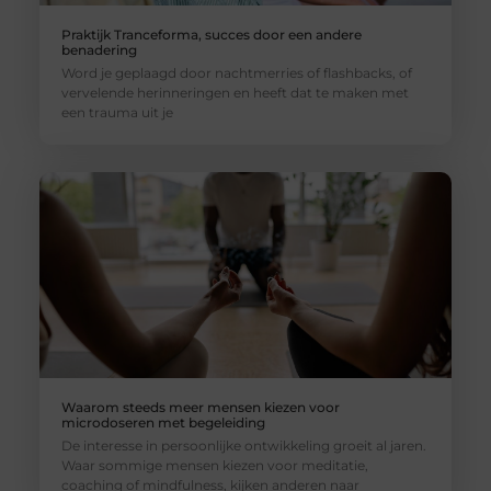
Praktijk Tranceforma, succes door een andere
benadering
Word je geplaagd door nachtmerries of flashbacks, of
vervelende herinneringen en heeft dat te maken met
een trauma uit je
Waarom steeds meer mensen kiezen voor
microdoseren met begeleiding
De interesse in persoonlijke ontwikkeling groeit al jaren.
Waar sommige mensen kiezen voor meditatie,
coaching of mindfulness, kijken anderen naar