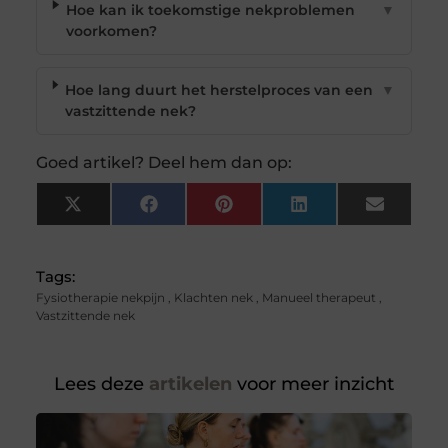
Hoe kan ik toekomstige nekproblemen
▼
voorkomen?
Hoe lang duurt het herstelproces van een
▼
vastzittende nek?
Goed artikel? Deel hem dan op:
X
Facebook
Pinterest
LinkedIn
Email
(Twitter)
Tags:
Fysiotherapie nekpijn
,
Klachten nek
,
Manueel therapeut
,
Vastzittende nek
Lees deze
artikelen
voor meer inzicht