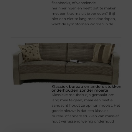
flashbacks, of vervelende
herinneringen en heeft dat te maken
met een trauma uit je verleden? Blijf
hier dan niet te lang mee doorlopen,
want de symptomen worden in de
Klassiek bureau en andere stukken
onderhouden zonder moeite
Klassieke meubels zijn gemaakt om
lang mee te gaan, maar een beetje
aandacht houdt ze op hun mooist. Het
goede nieuws is dat een klassiek
bureau of andere stukken van massief
hout verrassend weinig onderhoud