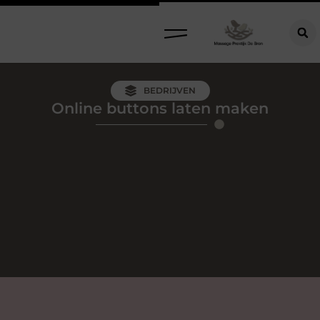
BEDRIJVEN
Online buttons laten maken