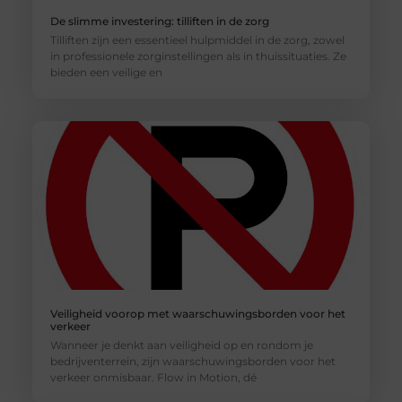
De slimme investering: tilliften in de zorg
Tilliften zijn een essentieel hulpmiddel in de zorg, zowel
in professionele zorginstellingen als in thuissituaties. Ze
bieden een veilige en
Veiligheid voorop met waarschuwingsborden voor het
verkeer
Wanneer je denkt aan veiligheid op en rondom je
bedrijventerrein, zijn waarschuwingsborden voor het
verkeer onmisbaar. Flow in Motion, dé