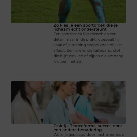
Zo kies je een sportbroek die je
lichaam echt ondersteunt
Een sportbroek lijkt misschien een
detail, maar in de praktijk bepaalt hij
vaak of je training soepel voelt of juist
afleidt. Een knellende tailleband, stof
die blijft plakken of pijpen die omhoog
kruipen: het zijn
Praktijk Tranceforma, succes door
een andere benadering
Word je geplaagd door nachtmerries of