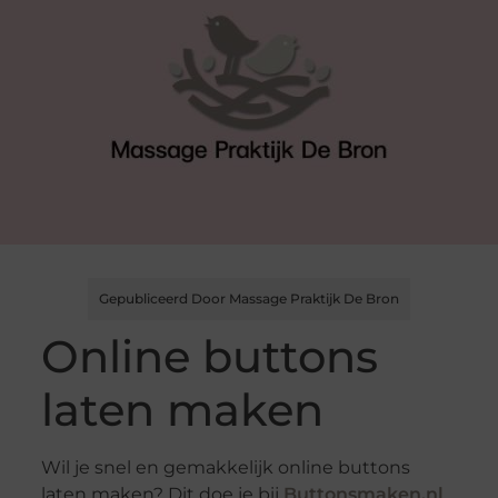
Gepubliceerd Door Massage Praktijk De Bron
Online buttons
laten maken
Wil je snel en gemakkelijk online buttons
laten maken? Dit doe je bij
Buttonsmaken.nl
.