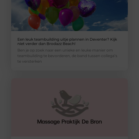
Een leuk teambuilding uitje plannen in Deventer? Kijk
niet verder dan Brodazz Beach!
Ben je op zoek naar een unieke en leuke manier om
teambuilding te bevorderen, de band tussen collega’s
te versterken