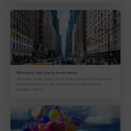
BPM auto: alles wat je moet weten
Wanneer je een auto uit het buitenland wilt importeren
naar Nederland, is het belangrijk om rekening te
houden met de