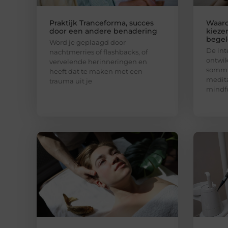
Praktijk Tranceforma, succes
Waar
door een andere benadering
kieze
begel
Word je geplaagd door
De int
nachtmerries of flashbacks, of
ontwik
vervelende herinneringen en
sommi
heeft dat te maken met een
medita
trauma uit je
mindfu