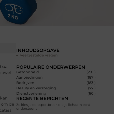
INHOUDSOPGAVE
Veelgestelde vragen
lbaar
POPULAIRE ONDERWERPEN
Gezondheid
(291 )
 zowel
Aanbiedingen
(187 )
.
Bedrijven
(183 )
Beauty en verzorging
(77 )
Dienstverlening
(60 )
RECENTE BERICHTEN
 kan
el om de
Zo kies je een sportbroek die je lichaam echt
ondersteunt
caties