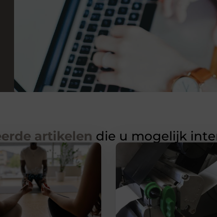
erde artikelen
die u mogelijk int