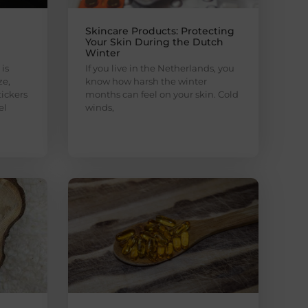
Skincare Products: Protecting
Your Skin During the Dutch
Winter
is
If you live in the Netherlands, you
ze,
know how harsh the winter
ickers
months can feel on your skin. Cold
el
winds,