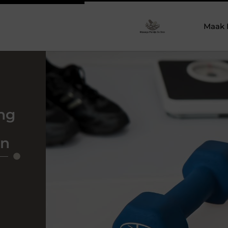
Maak 
ng
en