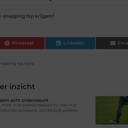
 snapping hip krijgen?
Pinterest
LinkedIn
Ema
napping hip fysio
r inzicht
ichaam echt ondersteunt
 maar in de praktijk bepaalt hij vaak of je
knellende tailleband, stof die blijft plakken