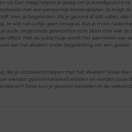
en uit Den Haag helpen je graag om je streefgewicht te
oorbeeld met een persoonlijk behandelplan. Je krijgt zo 
lijft men je begeleiden. Als je gezond af wilt vallen, dan 
g. Je wilt natuurlijk geen terugval, dus je moet nadenk
je je oude, ongezonde gewoontes echt laten voor wat ze z
ojo-effect. Met de juiste hulp wordt het aanmeten van e
e veel aan het afvallen onder begeleiding van een goede
ag, die je uitstekend helpen met het afvallen? Maak dan
jouw wensen geïnventariseerd worden en worden jouw 
uitproberen? Deze kun je gewoon bestellen in de webshop