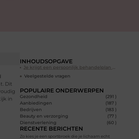
INHOUDSOPGAVE
Je krijgt een persoonlijk behandelplan en voldoende nazorg
Veelgestelde vragen
d
. Dit
POPULAIRE ONDERWERPEN
voudig
Gezondheid
(291 )
ijk in
Aanbiedingen
(187 )
Bedrijven
(183 )
Beauty en verzorging
(77 )
Dienstverlening
(60 )
RECENTE BERICHTEN
Zo kies je een sportbroek die je lichaam echt