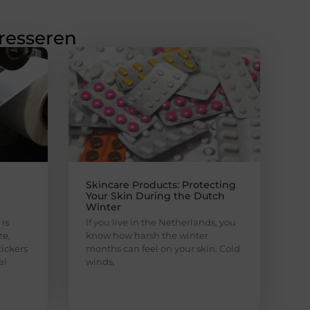
eresseren
Skincare Products: Protecting
Your Skin During the Dutch
Winter
is
If you live in the Netherlands, you
ze,
know how harsh the winter
ickers
months can feel on your skin. Cold
el
winds,