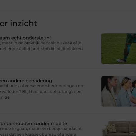
r inzicht
ichaam echt ondersteunt
 maar in de praktijk bepaalt hij vaak of je
knellende tailleband, stof die blijft plakken
 een andere benadering
lashbacks, of vervelende herinneringen en
 verleden? Blijf hier dan niet te lang mee
in de
n onderhouden zonder moeite
g mee te gaan, maar een beetje aandacht
s is dat een klassiek bureau of andere