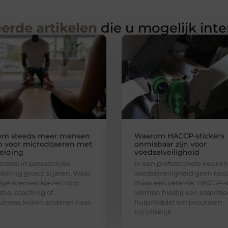
erde artikelen
die u mogelijk int
om steeds meer mensen
Waarom HACCP-stickers
n voor microdoseren met
onmisbaar zijn voor
eiding
voedselveiligheid
eresse in persoonlijke
In een professionele keuken 
keling groeit al jaren. Waar
voedselveiligheid geen keu
ge mensen kiezen voor
maar een vereiste. HACCP-st
tie, coaching of
vormen hierbij een essentie
lness, kijken anderen naar
hulpmiddel om processen
inzichtelijk