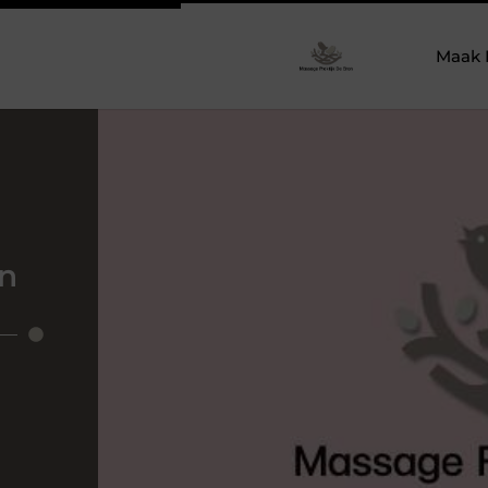
Maak 
en