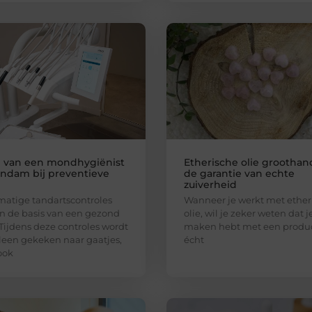
l van een mondhygiënist
Etherische olie groothan
andam bij preventieve
de garantie van echte
zuiverheid
atige tandartscontroles
Wanneer je werkt met ether
 de basis van een gezond
olie, wil je zeker weten dat j
 Tijdens deze controles wordt
maken hebt met een produc
lleen gekeken naar gaatjes,
écht
ook