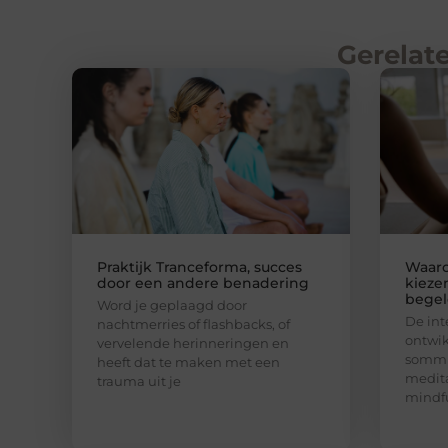
Gerelate
Praktijk Tranceforma, succes
Waar
door een andere benadering
kieze
begel
Word je geplaagd door
De int
nachtmerries of flashbacks, of
ontwik
vervelende herinneringen en
sommi
heeft dat te maken met een
medita
trauma uit je
mindfu