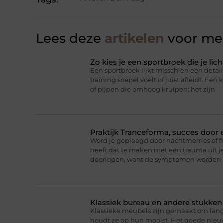
Lees deze
artikelen
voor mee
Zo kies je een sportbroek die je l
Een sportbroek lijkt misschien een detail,
training soepel voelt of juist afleidt. Een 
of pijpen die omhoog kruipen: het zijn
Praktijk Tranceforma, succes door
Word je geplaagd door nachtmerries of f
heeft dat te maken met een trauma uit je
doorlopen, want de symptomen worden 
Klassiek bureau en andere stukke
Klassieke meubels zijn gemaakt om lan
houdt ze op hun mooist. Het goede nieuw