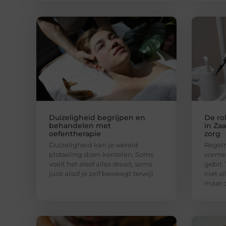
Duizeligheid begrijpen en
De ro
behandelen met
in Za
oefentherapie
zorg
Duizeligheid kan je wereld
Regelm
plotseling doen kantelen. Soms
vormen
voelt het alsof alles draait, soms
gebit.
juist alsof je zelf beweegt terwijl
niet a
maar 