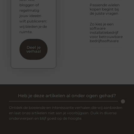
bloggen of
Passende wielen
kopen begint bij
regelmatig
de juiste vragen
jouw ideeën
wilt publiceren:
Zo kies je een
wij bieden je de
software
ruimte.
installatiebedrijf
voor betrouwbare
bedrijfssoftware
Deel je
verhaal
Heb je deze artikelen al onder ogen gehad?
Ontdek de boeiende en interessante verhalen die wij aanbieden
en laat onze artikelen niet aan je voorbijgaan. Duik in diverse
onderwerpen en blijf goed op de hoogte.