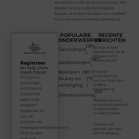
aandacht houdt ze op hun mooist. Het
goede nieuws is dat een klassiek
bureau of andere stukken van massief
hout verrassend weinig onderhoud
POPULAIRE
RECENTE
ONDERWERPEN
BERICHTEN
(291
Zo kies je een
Gezondheid
sportbroek die je
)
lichaam echt
(187
ondersteunt
Aanbiedingen
Registreer
)
en laat jouw
stem horen
Bedrijven
(183 )
Praktijk
Tranceforma,
Wil jij jouw
Beauty en
(77
succes door een
ervaringen,
verzorging
)
andere
inzichten of
benadering
(60
creativiteit
Dienstverlening
)
delen met
Klassiek bureau
en andere stukken
anderen?
onderhouden
Registreer je
zonder moeite
dan als
schrijver op
Ontdek het
Massagepraktijkdebron.nl.
gemak van een
Of je nu één
online slagerij
keer wilt