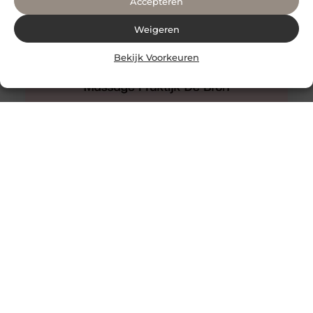
Accepteren
Weigeren
Bekijk Voorkeuren
Hijama Den Haag
Een behandeling van hijama cupping in Den Haag waar
u nooit teleurgesteld van zult worden.
Wetenschappelijke onderzoeken ondersteunen het. De