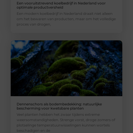
Een vooruitstrevend koelbedrijf in Nederland voor
optimale productversheid
Een modern koelbedrijf in Nederland draait niet alleen
om het bewaren van producten, maar om het volledige
proces van drogen,
Dennenschors als bodembedekking: natuurlijke
bescherming voor kwetsbare planten
Veel planten hebben het zwaar tijdens extreme
weersomstandigheden. Strenge vorst, droge zomers of
plotselinge temperatuurwisselingen kunnen wortels
beschadigen en de