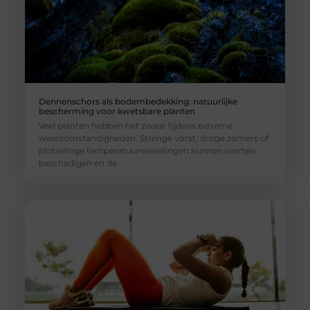
Dennenschors als bodembedekking: natuurlijke
bescherming voor kwetsbare planten
Veel planten hebben het zwaar tijdens extreme
weersomstandigheden. Strenge vorst, droge zomers of
plotselinge temperatuurwisselingen kunnen wortels
beschadigen en de