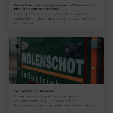
Een leuk teambuilding uitje plannen in Deventer? Kijk
niet verder dan Brodazz Beach!
Ben je op zoek naar een unieke en leuke manier om
teambuilding te bevorderen, de band tussen collega’s
te versterken
Specialist in industriebouw
U zoekt een ervaren partner op het gebied van
staalconstructie? Wij kunnen Molenschot
Industriebouw van harte aanbevelen. Met een vestiging