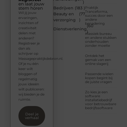
)
en laat jouw
stem horen
Bedrijven
(183 )
Praktijk
Tranceforma,
Wil jij jouw
Beauty en
(77
succes door een
ervaringen,
verzorging
)
andere
inzichten of
benadering
(60
creativiteit
Dienstverlening
)
delen met
Klassiek bureau
en andere stukken
anderen?
onderhouden
Registreer je
zonder moeite
dan als
schrijver op
Ontdek het
Massagepraktijkdebron.nl.
gemak van een
Of je nu één
online slagerij
keer wilt
bloggen of
Passende wielen
kopen begint bij
regelmatig
de juiste vragen
jouw ideeën
wilt publiceren:
Zo kies je een
wij bieden je de
software
ruimte.
installatiebedrijf
voor betrouwbare
bedrijfssoftware
Deel je
verhaal