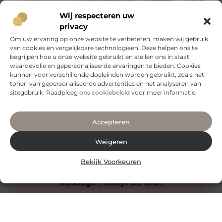
Wij respecteren uw
privacy
Om uw ervaring op onze website te verbeteren, maken wij gebruik
van cookies en vergelijkbare technologieën. Deze helpen ons te
begrijpen hoe u onze website gebruikt en stellen ons in staat
Slangenboor voor boren in hout
waardevolle en gepersonaliseerde ervaringen te bieden. Cookies
Een slangenboor is een gereedschap dat wordt
kunnen voor verschillende doeleinden worden gebruikt, zoals het
gebruikt om gaten in hout te boren. Het is een
tonen van gepersonaliseerde advertenties en het analyseren van
handgereedschap met een
sitegebruik. Raadpleeg
ons cookiebeleid
voor meer informatie.
Accepteren
Weigeren
Bekijk Voorkeuren
Hijama Den Haag