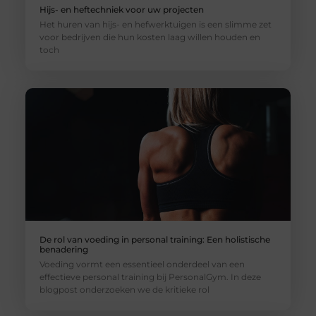
Hijs- en heftechniek voor uw projecten
Het huren van hijs- en hefwerktuigen is een slimme zet
voor bedrijven die hun kosten laag willen houden en
toch
De rol van voeding in personal training: Een holistische
benadering
Voeding vormt een essentieel onderdeel van een
effectieve personal training bij PersonalGym. In deze
blogpost onderzoeken we de kritieke rol