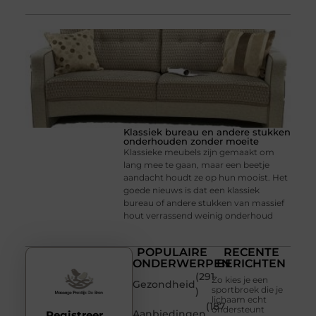
Klassiek bureau en andere stukken
onderhouden zonder moeite
Klassieke meubels zijn gemaakt om
lang mee te gaan, maar een beetje
aandacht houdt ze op hun mooist. Het
goede nieuws is dat een klassiek
bureau of andere stukken van massief
hout verrassend weinig onderhoud
POPULAIRE
RECENTE
ONDERWERPEN
BERICHTEN
(291
Zo kies je een
Gezondheid
sportbroek die je
)
lichaam echt
(187
ondersteunt
Aanbiedingen
Registreer