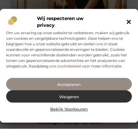
Wij respecteren uw
privacy
Om uw ervaring op onze website te verbeteren, maken wij gebruik
van cookies en vergelijkbare technologieën. Deze helpen ons te
begrijpen hoe u onze website gebruikt en stellen ons in staat
Slangenboor voor boren in hout
waardevolle en gepersonaliseerde ervaringen te bieden. Cookies
Een slangenboor is een gereedschap dat wordt
kunnen voor verschillende doeleinden worden gebruikt, zoals het
gebruikt om gaten in hout te boren. Het is een
tonen van gepersonaliseerde advertenties en het analyseren van
handgereedschap met een
sitegebruik. Raadpleeg
ons cookiebeleid
voor meer informatie.
Accepteren
Weigeren
Bekijk Voorkeuren