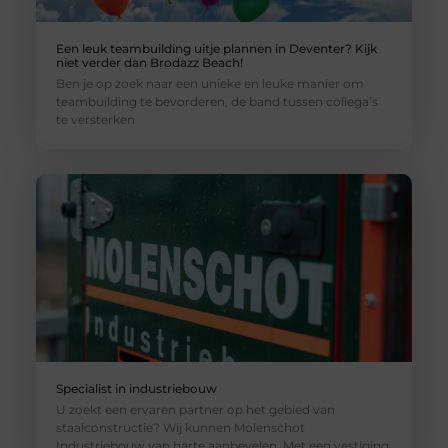
Een leuk teambuilding uitje plannen in Deventer? Kijk
niet verder dan Brodazz Beach!
Ben je op zoek naar een unieke en leuke manier om
teambuilding te bevorderen, de band tussen collega’s
te versterken
Specialist in industriebouw
U zoekt een ervaren partner op het gebied van
staalconstructie? Wij kunnen Molenschot
Industriebouw van harte aanbevelen. Met een vestiging