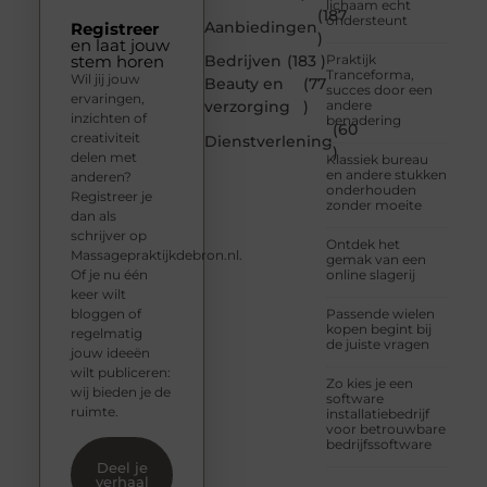
lichaam echt
(187
ondersteunt
Aanbiedingen
Registreer
)
en laat jouw
stem horen
Bedrijven
(183 )
Praktijk
Tranceforma,
Wil jij jouw
Beauty en
(77
succes door een
ervaringen,
verzorging
)
andere
inzichten of
benadering
(60
creativiteit
Dienstverlening
)
delen met
Klassiek bureau
en andere stukken
anderen?
onderhouden
Registreer je
zonder moeite
dan als
schrijver op
Ontdek het
Massagepraktijkdebron.nl.
gemak van een
Of je nu één
online slagerij
keer wilt
bloggen of
Passende wielen
kopen begint bij
regelmatig
de juiste vragen
jouw ideeën
wilt publiceren:
Zo kies je een
wij bieden je de
software
ruimte.
installatiebedrijf
voor betrouwbare
bedrijfssoftware
Deel je
verhaal