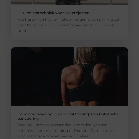
Hijs- en heftechniek voor uw projecten
Het huren van hijs- en hefwerktuigen is een slimme zet
voor bedrijven die hun kosten laag willen houden en
toch
De rol van voeding in personal training: Een holistische
benadering
Voeding vormt een essentieel onderdeel van een
effectieve personal training bij PersonalGym. In deze
blogpost onderzoeken we de kritieke rol