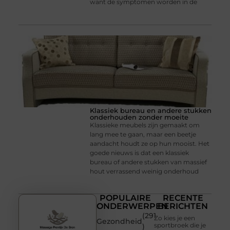
want de symptomen worden in de
Klassiek bureau en andere stukken
onderhouden zonder moeite
Klassieke meubels zijn gemaakt om
lang mee te gaan, maar een beetje
aandacht houdt ze op hun mooist. Het
goede nieuws is dat een klassiek
bureau of andere stukken van massief
hout verrassend weinig onderhoud
POPULAIRE
RECENTE
ONDERWERPEN
BERICHTEN
(291
Zo kies je een
Gezondheid
sportbroek die je
)