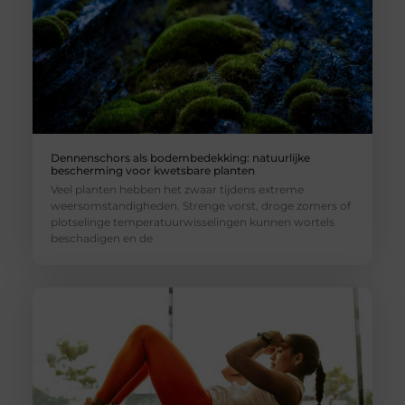
Dennenschors als bodembedekking: natuurlijke
bescherming voor kwetsbare planten
Veel planten hebben het zwaar tijdens extreme
weersomstandigheden. Strenge vorst, droge zomers of
plotselinge temperatuurwisselingen kunnen wortels
beschadigen en de