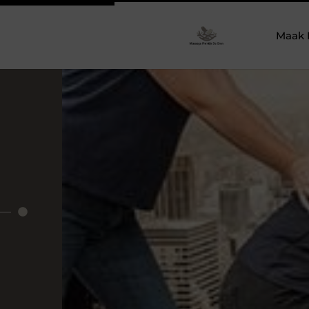
Maak 
r