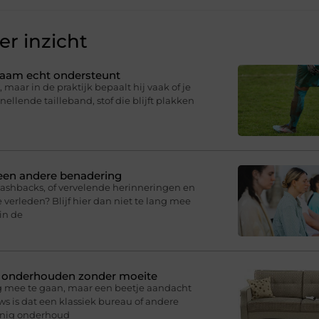
r inzicht
ichaam echt ondersteunt
 maar in de praktijk bepaalt hij vaak of je
knellende tailleband, stof die blijft plakken
 een andere benadering
lashbacks, of vervelende herinneringen en
 verleden? Blijf hier dan niet te lang mee
in de
n onderhouden zonder moeite
g mee te gaan, maar een beetje aandacht
s is dat een klassiek bureau of andere
inig onderhoud