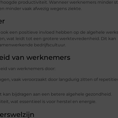
rhoogde productiviteit. Wanneer werknemers minder st
r en minder vaak afwezig wegens ziekte.
er
ook een positieve invloed hebben op de algehele werks
, wat leidt tot een grotere werktevredenheid. Dit kan
samenwerkende bedrijfscultuur.
eid van werknemers
heid van werknemers door:
en, vaak veroorzaakt door langdurig zitten of repetitie
at kan bijdragen aan een betere algehele gezondheid.
it, wat essentieel is voor herstel en energie.
erswelzijn