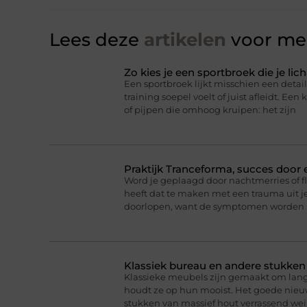
Lees deze
artikelen
voor mee
Zo kies je een sportbroek die je l
Een sportbroek lijkt misschien een detail,
training soepel voelt of juist afleidt. Een 
of pijpen die omhoog kruipen: het zijn
Praktijk Tranceforma, succes door
Word je geplaagd door nachtmerries of f
heeft dat te maken met een trauma uit je
doorlopen, want de symptomen worden 
Klassiek bureau en andere stukke
Klassieke meubels zijn gemaakt om lan
houdt ze op hun mooist. Het goede nieuw
stukken van massief hout verrassend we