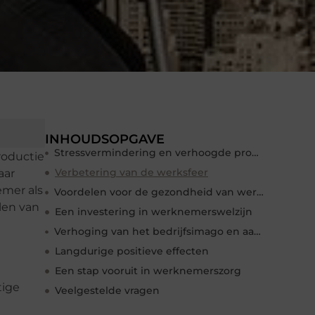
INHOUDSOPGAVE
Stressvermindering en verhoogde productiviteit
roductie
Verbetering van de werksfeer
aar
emer als
Voordelen voor de gezondheid van werknemers
len van
Een investering in werknemerswelzijn
Verhoging van het bedrijfsimago en aantrekkelijkheid
Langdurige positieve effecten
Een stap vooruit in werknemerszorg
tige
Veelgestelde vragen