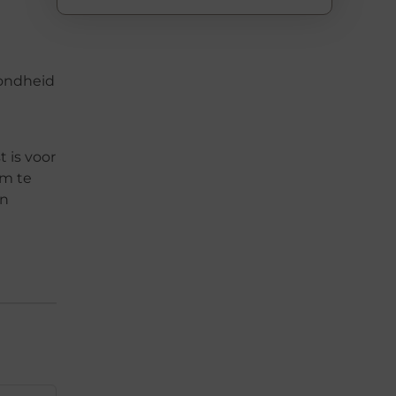
zondheid
 is voor
om te
en