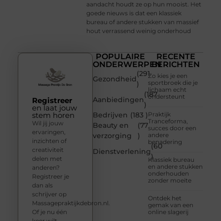
aandacht houdt ze op hun mooist. Het
goede nieuws is dat een klassiek
bureau of andere stukken van massief
hout verrassend weinig onderhoud
POPULAIRE
RECENTE
ONDERWERPEN
BERICHTEN
(291
Zo kies je een
Gezondheid
sportbroek die je
)
lichaam echt
(187
ondersteunt
Aanbiedingen
Registreer
)
en laat jouw
stem horen
Bedrijven
(183 )
Praktijk
Tranceforma,
Wil jij jouw
Beauty en
(77
succes door een
ervaringen,
verzorging
)
andere
inzichten of
benadering
(60
creativiteit
Dienstverlening
)
delen met
Klassiek bureau
en andere stukken
anderen?
onderhouden
Registreer je
zonder moeite
dan als
schrijver op
Ontdek het
Massagepraktijkdebron.nl.
gemak van een
Of je nu één
online slagerij
keer wilt