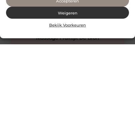
Accepteren
Weigeren
Bekijk Voorkeuren
Hijama Den Haag
Een behandeling van hijama cupping in Den Haag waar
u nooit teleurgesteld van zult worden.
Wetenschappelijke onderzoeken ondersteunen het. De