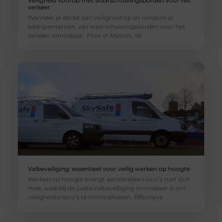
Veiligheid voorop met waarschuwingsborden voor het
verkeer
Wanneer je denkt aan veiligheid op en rondom je
bedrijventerrein, zijn waarschuwingsborden voor het
verkeer onmisbaar. Flow in Motion, dé
Valbeveiliging: essentieel voor veilig werken op hoogte
Werken op hoogte brengt aanzienlijke risico’s met zich
mee, waarbij de juiste valbeveiliging onmisbaar is om
veiligheidsrisico’s te minimaliseren. Effectieve