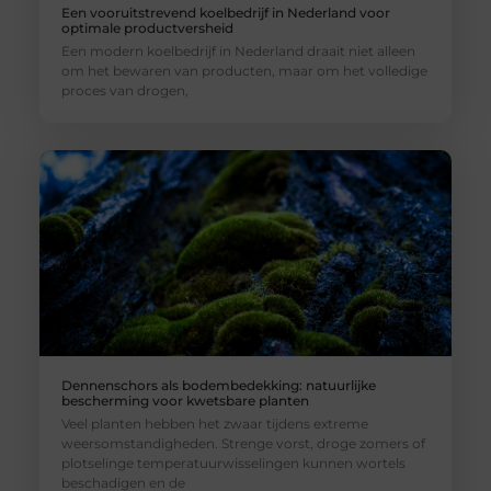
Een vooruitstrevend koelbedrijf in Nederland voor
optimale productversheid
Een modern koelbedrijf in Nederland draait niet alleen
om het bewaren van producten, maar om het volledige
proces van drogen,
Dennenschors als bodembedekking: natuurlijke
bescherming voor kwetsbare planten
Veel planten hebben het zwaar tijdens extreme
weersomstandigheden. Strenge vorst, droge zomers of
plotselinge temperatuurwisselingen kunnen wortels
beschadigen en de