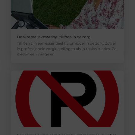
De slimme investering: tilliften in de zorg
Tilliften zijn een essentieel hulpmiddel in de zorg, zowel
in professionele zorginstellingen als in thuissituaties. Ze
bieden een veilige en