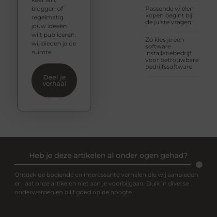
bloggen of
Passende wielen
kopen begint bij
regelmatig
de juiste vragen
jouw ideeën
wilt publiceren:
Zo kies je een
wij bieden je de
software
ruimte.
installatiebedrijf
voor betrouwbare
bedrijfssoftware
Deel je
verhaal
Heb je deze artikelen al onder ogen gehad?
Ontdek de boeiende en interessante verhalen die wij aanbieden
en laat onze artikelen niet aan je voorbijgaan. Duik in diverse
onderwerpen en blijf goed op de hoogte.