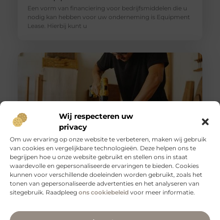
Een vorm van financiering voor bedrijfsmiddelen die u
nodig kan hebben voor uw onderneming is Equipment
Lease. Hierbij kunt u
Wij respecteren uw
privacy
Om uw ervaring op onze website te verbeteren, maken wij gebruik
van cookies en vergelijkbare technologieën. Deze helpen ons te
begrijpen hoe u onze website gebruikt en stellen ons in staat
Slangenboor voor boren in hout
waardevolle en gepersonaliseerde ervaringen te bieden. Cookies
Een slangenboor is een gereedschap dat wordt
kunnen voor verschillende doeleinden worden gebruikt, zoals het
gebruikt om gaten in hout te boren. Het is een
tonen van gepersonaliseerde advertenties en het analyseren van
handgereedschap met een
sitegebruik. Raadpleeg
ons cookiebeleid
voor meer informatie.