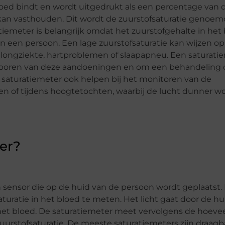
loed bindt en wordt uitgedrukt als een percentage van 
kan vasthouden. Dit wordt de zuurstofsaturatie genoem
iemeter is belangrijk omdat het zuurstofgehalte in het
an een persoon. Een lage zuurstofsaturatie kan wijzen o
longziekte, hartproblemen of slaapapneu. Een saturati
sporen van deze aandoeningen en om een ​​behandeling
 saturatiemeter ook helpen bij het monitoren van de
n of tijdens hoogtetochten, waarbij de lucht dunner w
er?
 sensor die op de huid van de persoon wordt geplaatst.
aturatie in het bloed te meten. Het licht gaat door de hu
et bloed. De saturatiemeter meet vervolgens de hoeve
uurstofsaturatie. De meeste saturatiemeters zijn draagb