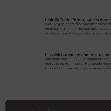
Praktijk Tranceforma, succes door
Word je geplaagd door nachtmerries of f
heeft dat te maken met een trauma uit je
doorlopen, want de symptomen worden 
Klassiek bureau en andere stukke
Klassieke meubels zijn gemaakt om lan
houdt ze op hun mooist. Het goede nieuw
stukken van massief hout verrassend we