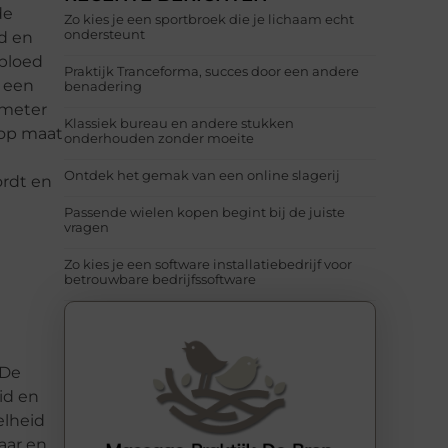
de
Zo kies je een sportbroek die je lichaam echt
ondersteunt
d en
 bloed
Praktijk Tranceforma, succes door een andere
p een
benadering
emeter
Klassiek bureau en andere stukken
 op maat
onderhouden zonder moeite
Ontdek het gemak van een online slagerij
ordt en
Passende wielen kopen begint bij de juiste
vragen
Zo kies je een software installatiebedrijf voor
betrouwbare bedrijfssoftware
 De
id en
elheid
aar en