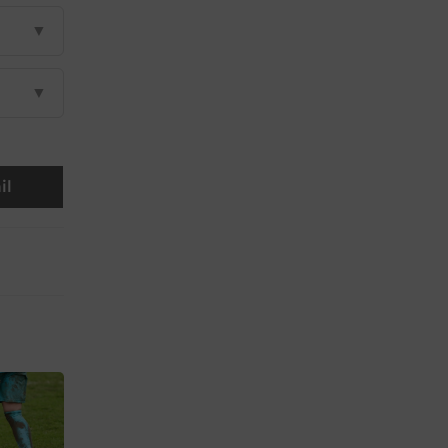
▼
▼
il