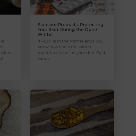
Skincare Products: Protecting
Your Skin During the Dutch
Winter
is
If you live in the Netherlands, you
ze,
know how harsh the winter
ickers
months can feel on your skin. Cold
el
winds,