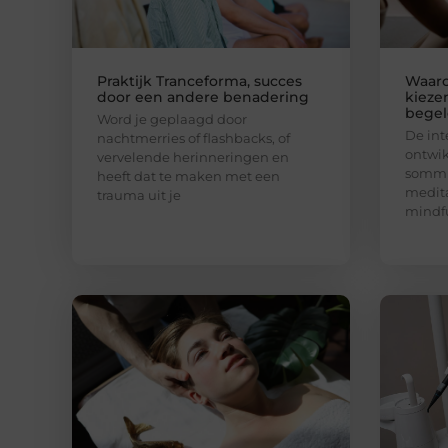
Praktijk Tranceforma, succes
Waar
door een andere benadering
kieze
begel
Word je geplaagd door
De int
nachtmerries of flashbacks, of
ontwik
vervelende herinneringen en
sommi
heeft dat te maken met een
medita
trauma uit je
mindfu