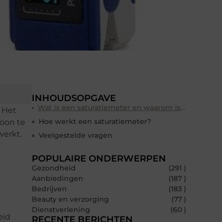
INHOUDSOPGAVE
Wat is een saturatiemeter en waarom is het belangrijk?
 Het
Hoe werkt een saturatiemeter?
oon te
werkt.
Veelgestelde vragen
POPULAIRE ONDERWERPEN
Gezondheid
(291 )
Aanbiedingen
(187 )
Bedrijven
(183 )
Beauty en verzorging
(77 )
Dienstverlening
(60 )
eid
RECENTE BERICHTEN