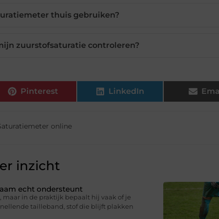
turatiemeter thuis gebruiken?
jn zuurstofsaturatie controleren?
Pinterest
LinkedIn
Ema
Saturatiemeter online
r inzicht
ichaam echt ondersteunt
 maar in de praktijk bepaalt hij vaak of je
knellende tailleband, stof die blijft plakken