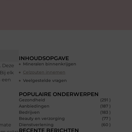
INHOUDSOPGAVE
Mineralen binnenkrijgen
m. Deze
Celzouten innemen
ij elk
n een
Veelgestelde vragen
POPULAIRE ONDERWERPEN
Gezondheid
(291 )
Aanbiedingen
(187 )
Bedrijven
(183 )
Beauty en verzorging
(77 )
rmate
Dienstverlening
(60 )
RECENTE BERICHTEN
om extra