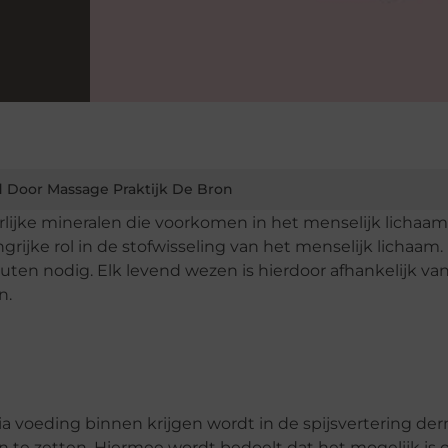
 Door Massage Praktijk De Bron
uurlijke mineralen die voorkomen in het menselijk lichaa
rijke rol in de stofwisseling van het menselijk lichaam. B
uten nodig. Elk levend wezen is hierdoor afhankelijk va
n.
ia voeding binnen krijgen wordt in de spijsvertering de
in te zetten. Hiermee wordt bedoelt dat het mogelijk is 