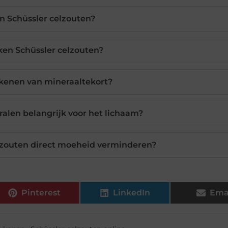
jn Schüssler celzouten?
en Schüssler celzouten?
ekenen van mineraaltekort?
alen belangrijk voor het lichaam?
lzouten direct moeheid verminderen?
Pinterest
LinkedIn
Ema