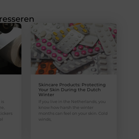
eresseren
Skincare Products: Protecting
Your Skin During the Dutch
Winter
is
If you live in the Netherlands, you
ze,
know how harsh the winter
ickers
months can feel on your skin. Cold
el
winds,