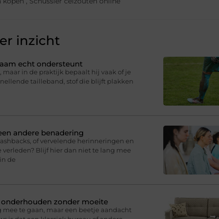
n kopen
,
Schüssler celzouten online
r inzicht
ichaam echt ondersteunt
 maar in de praktijk bepaalt hij vaak of je
knellende tailleband, stof die blijft plakken
 een andere benadering
lashbacks, of vervelende herinneringen en
 verleden? Blijf hier dan niet te lang mee
in de
n onderhouden zonder moeite
g mee te gaan, maar een beetje aandacht
s is dat een klassiek bureau of andere