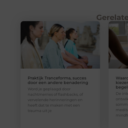
Gerelate
Praktijk Tranceforma, succes
Waar
door een andere benadering
kieze
begel
Word je geplaagd door
De int
nachtmerries of flashbacks, of
ontwik
vervelende herinneringen en
sommi
heeft dat te maken met een
medita
trauma uit je
mindfu