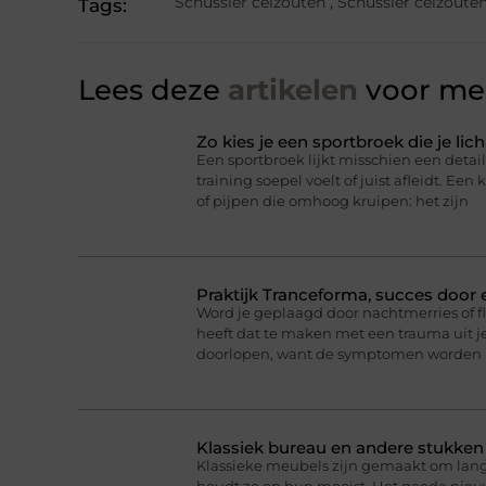
Schüssler celzouten
,
Schüssler celzoute
Tags:
Lees deze
artikelen
voor mee
Zo kies je een sportbroek die je l
Een sportbroek lijkt misschien een detail,
training soepel voelt of juist afleidt. Een 
of pijpen die omhoog kruipen: het zijn
Praktijk Tranceforma, succes door
Word je geplaagd door nachtmerries of f
heeft dat te maken met een trauma uit je
doorlopen, want de symptomen worden 
Klassiek bureau en andere stukke
Klassieke meubels zijn gemaakt om lan
houdt ze op hun mooist. Het goede nieuw