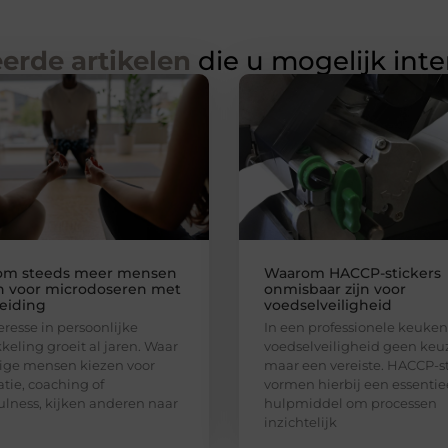
erde artikelen
die u mogelijk int
om steeds meer mensen
Waarom HACCP-stickers
n voor microdoseren met
onmisbaar zijn voor
eiding
voedselveiligheid
eresse in persoonlijke
In een professionele keuken 
keling groeit al jaren. Waar
voedselveiligheid geen keu
ge mensen kiezen voor
maar een vereiste. HACCP-st
tie, coaching of
vormen hierbij een essentie
lness, kijken anderen naar
hulpmiddel om processen
inzichtelijk