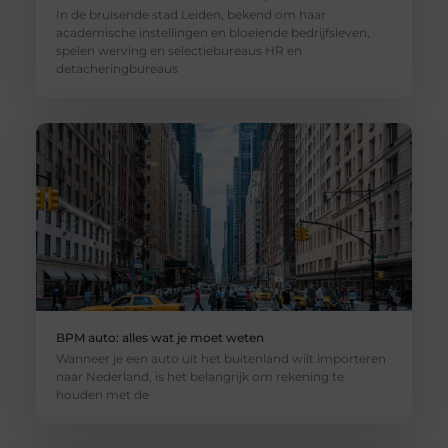
In de bruisende stad Leiden, bekend om haar
academische instellingen en bloeiende bedrijfsleven,
spelen werving en selectiebureaus HR en
detacheringbureaus
BPM auto: alles wat je moet weten
Wanneer je een auto uit het buitenland wilt importeren
naar Nederland, is het belangrijk om rekening te
houden met de