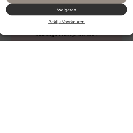
Weigeren
Bekijk Voorkeuren
Hijama Den Haag
Een behandeling van hijama cupping in Den Haag waar
u nooit teleurgesteld van zult worden.
Wetenschappelijke onderzoeken ondersteunen het. De