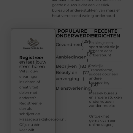
goede nieuws is dat een klassiek
bureau of andere stukken van massief
hout verrassend weinig onderhoud
POPULAIRE
RECENTE
ONDERWERPEN
BERICHTEN
(291
Zo kies je een
Gezondheid
sportbroek die je
)
lichaam echt
(187
ondersteunt
Aanbiedingen
Registreer
)
en laat jouw
stem horen
Bedrijven
(183 )
Praktijk
Tranceforma,
Wil jij jouw
Beauty en
(77
succes door een
ervaringen,
verzorging
)
andere
inzichten of
benadering
(60
creativiteit
Dienstverlening
)
delen met
Klassiek bureau
en andere stukken
anderen?
onderhouden
Registreer je
zonder moeite
dan als
schrijver op
Ontdek het
Massagepraktijkdebron.nl.
gemak van een
Of je nu één
online slagerij
keer wilt