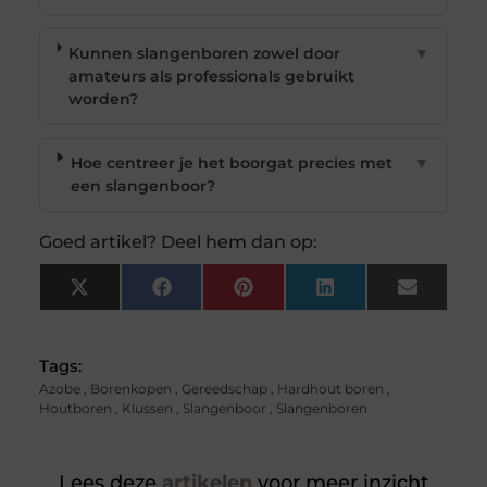
Kunnen slangenboren zowel door
▼
amateurs als professionals gebruikt
worden?
Hoe centreer je het boorgat precies met
▼
een slangenboor?
Goed artikel? Deel hem dan op:
X
Facebook
Pinterest
LinkedIn
Email
(Twitter)
Tags:
Azobe
,
Borenkopen
,
Gereedschap
,
Hardhout boren
,
Houtboren
,
Klussen
,
Slangenboor
,
Slangenboren
Lees deze
artikelen
voor meer inzicht