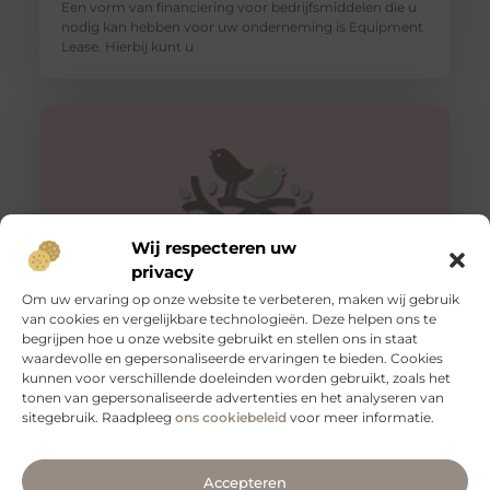
Een vorm van financiering voor bedrijfsmiddelen die u
nodig kan hebben voor uw onderneming is Equipment
Lease. Hierbij kunt u
Wij respecteren uw
privacy
Om uw ervaring op onze website te verbeteren, maken wij gebruik
van cookies en vergelijkbare technologieën. Deze helpen ons te
begrijpen hoe u onze website gebruikt en stellen ons in staat
Slangenboor voor boren in hout
waardevolle en gepersonaliseerde ervaringen te bieden. Cookies
Een slangenboor is een gereedschap dat wordt
kunnen voor verschillende doeleinden worden gebruikt, zoals het
gebruikt om gaten in hout te boren. Het is een
tonen van gepersonaliseerde advertenties en het analyseren van
handgereedschap met een
sitegebruik. Raadpleeg
ons cookiebeleid
voor meer informatie.
Accepteren