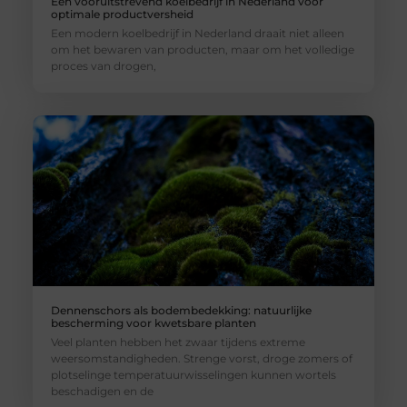
Een vooruitstrevend koelbedrijf in Nederland voor
optimale productversheid
Een modern koelbedrijf in Nederland draait niet alleen
om het bewaren van producten, maar om het volledige
proces van drogen,
Dennenschors als bodembedekking: natuurlijke
bescherming voor kwetsbare planten
Veel planten hebben het zwaar tijdens extreme
weersomstandigheden. Strenge vorst, droge zomers of
plotselinge temperatuurwisselingen kunnen wortels
beschadigen en de